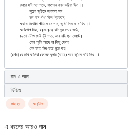
	মোরে যদি মনে পড়ে, বাতায়ন বন্ধ করিয়া দিও।।

		সুরের ডুরিতে জপমালা সম

		তব নাম গাঁথা ছিল প্রিয়তম,

	দুয়ারে ভিখারি গাহিলে সে গান, তুমি ফিরে না চাহিও।।

	অভিশাপ দিও, বকুল-কুঞ্জে যদি কুহু গেয়ে ওঠে,

	চরণে দলিও সেই যুঁই গাছে আর যদি ফুল ফোটে।

		মোর স্মৃতি আছে যা কিছু যেথায়

		যেন তাহা চির-তরে মুছে যায়,

রাগ ও তাল
ভিডিও
কাহার্‌বা
আধুনিক
এ ধরনের আরও গান