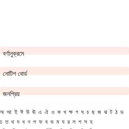
বর্ণানুক্রমে
নোটিশ বোর্ড
জনপ্রিয়
অ
আ
ই
ঈ
উ
ঊ
এ
ঐ
ও
ক
খ
ক্ষ
গ
ঘ
চ
ছ
জ
ঝ
ট
ঠ
ড
ঢ
ত
থ
দ
ধ
ন
প
ফ
ব
ভ
ম
য
র
ল
শ
স
হ