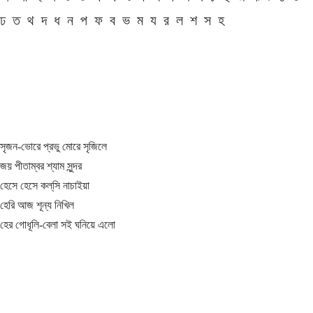
ঢ
ত
থ
দ
ধ
ন
প
ফ
ব
ভ
ম
য
র
ল
শ
স
হ
সৃজন-ভোরে প্রভু মোরে সৃজিলে
জয় পীতাম্বর শ্যাম সুন্দর
হেসে হেসে কল্‌সি নাচাইয়া
হেরি আজ শূন্য নিখিল
হের গোধূলি-বেলা সই ঘনিয়ে এলো