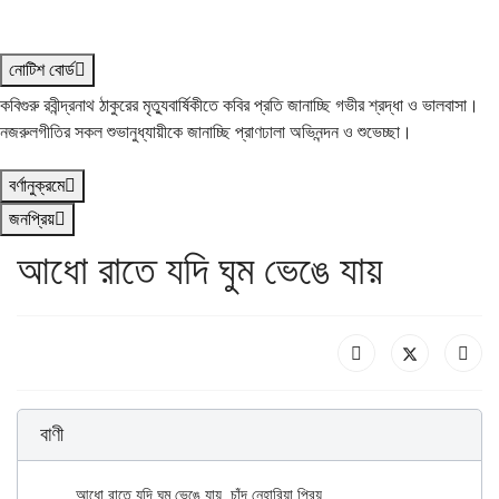
নোটিশ বোর্ড
কবিগুরু রবীন্দ্রনাথ ঠাকুরের মৃত্যুবার্ষিকীতে কবির প্রতি জানাচ্ছি গভীর শ্রদ্ধা ও ভালবাসা।
নজরুলগীতির সকল শুভানুধ্যায়ীকে জানাচ্ছি প্রাণঢালা অভিনন্দন ও শুভেচ্ছা।
বর্ণানুক্রমে
জনপ্রিয়
আধো রাতে যদি ঘুম ভেঙে যায়
বাণী
	আধো রাতে যদি ঘুম ভেঙে যায়, চাঁদ নেহারিয়া প্রিয়
