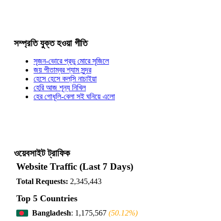
সম্প্রতি যুক্ত হওয়া গীতি
সৃজন-ভোরে প্রভু মোরে সৃজিলে
জয় পীতাম্বর শ্যাম সুন্দর
হেসে হেসে কল্‌সি নাচাইয়া
হেরি আজ শূন্য নিখিল
হের গোধূলি-বেলা সই ঘনিয়ে এলো
ওয়েবসাইট ট্রাফিক
Website Traffic (Last 7 Days)
Total Requests:
2,345,443
Top 5 Countries
Bangladesh
: 1,175,567
(50.12%)