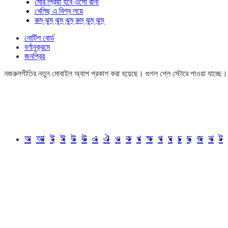
মোর প্রিয়া হবে এসো রানী
খেলিছ এ বিশ্ব লয়ে
রুম্ ঝুম্ ঝুম্ ঝুম্ রুম্ ঝুম্ ঝুম্
নোটিশ বোর্ড
বর্ণানুক্রমে
জনপ্রিয়
নজরুলগীতির নতুন মোবাইল অ্যাপ প্রকাশ করা হয়েছে। গুগল প্লে স্টোরে পাওয়া যাচ্ছে
অ
আ
ই
ঈ
উ
ঊ
এ
ঐ
ও
ক
খ
ক্ষ
গ
ঘ
চ
ছ
জ
ঝ
ট