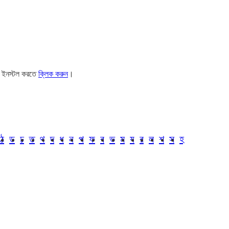
। ইনস্টল করতে
ক্লিক করুন
।
ঠ
ড
ঢ
ত
থ
দ
ধ
ন
প
ফ
ব
ভ
ম
য
র
ল
শ
স
হ