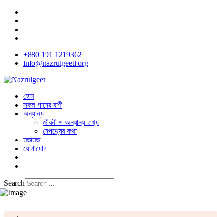
+880 191 1219362
info@nazrulgeeti.org
হোম
সকল গানের বাণী
অন্যান্য
জীবনী ও অন্যান্য তথ্য
নেপথ্যের কথা
মতামত
যোগাযোগ
Search