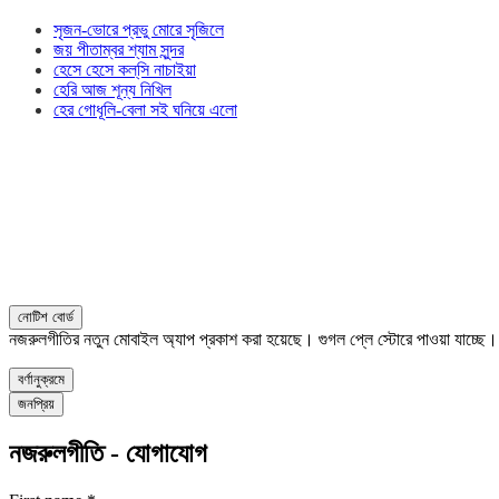
সৃজন-ভোরে প্রভু মোরে সৃজিলে
জয় পীতাম্বর শ্যাম সুন্দর
হেসে হেসে কল্‌সি নাচাইয়া
হেরি আজ শূন্য নিখিল
হের গোধূলি-বেলা সই ঘনিয়ে এলো
নোটিশ বোর্ড
নজরুলগীতির নতুন মোবাইল অ্যাপ প্রকাশ করা হয়েছে। গুগল প্লে স্টোরে পাওয়া যাচ্ছে
বর্ণানুক্রমে
জনপ্রিয়
নজরুলগীতি - যোগাযোগ