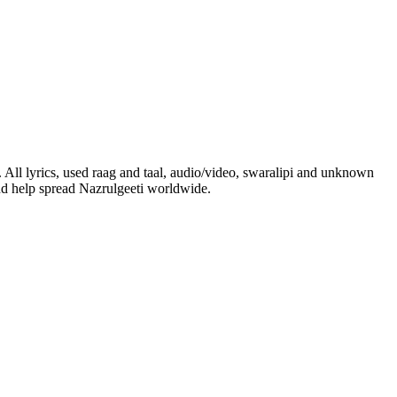
. All lyrics, used raag and taal, audio/video, swaralipi and unknown
and help spread Nazrulgeeti worldwide.