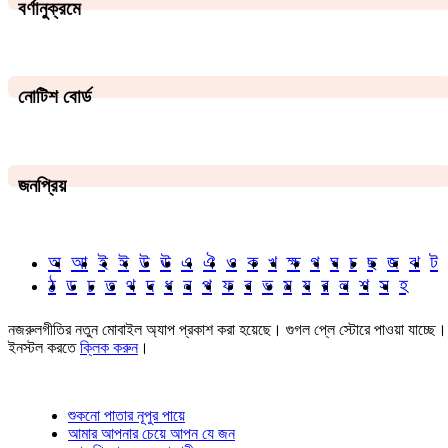
বর্ণানুক্রমে
নোটিশ বোর্ড
জনপ্রিয়
অ
আ
ই
ঈ
উ
ঊ
এ
ঐ
ও
ক
খ
ক্ষ
গ
ঘ
চ
ছ
জ
ঝ
ট
ঠ
ড
ঢ
ত
থ
দ
ধ
ন
প
ফ
ব
ভ
ম
য
র
ল
শ
স
হ
নজরুলগীতির নতুন মোবাইল অ্যাপ প্রকাশ করা হয়েছে। গুগল প্লে স্টোরে পাওয়া যাচ্ছে।
ইনস্টল করতে
ক্লিক করুন
।
শুকনো পাতার নূপুর পায়ে
আমার আপনার চেয়ে আপন যে জন