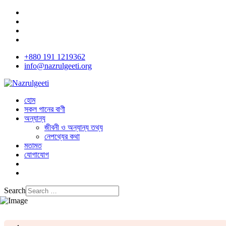
+880 191 1219362
info@nazrulgeeti.org
হোম
সকল গানের বাণী
অন্যান্য
জীবনী ও অন্যান্য তথ্য
নেপথ্যের কথা
মতামত
যোগাযোগ
Search