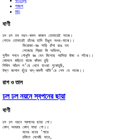
কাহার্‌বা
গজল
মাঢ়
বাণী
ঢল ঢল তব নয়ন-কমল কাজল তোমারেই সাজে।

শোভে তোমারেই চাঁদের হাসি হিঙুল অধর-মাঝে।।

	ফিরোজা-রঙ শাড়ি চাঁপা রঙে তব

	সেজেছে প্রিয়া কি অভিনব,

সুনীল গগনে গোধূলি রঙ যেন মিশেছে আসিয়া ঊষা ও সাঁঝে।।

কোমলে কড়িতে বাজে কাঁকন চুড়ি

শিথিল আঁচল ল’য়ে খেলে হাওয়া লুকোচুরি,

রাগ ও তাল
ঢল ঢল নয়নে স্বপনের ছায়া
বাণী
ঢল ঢল নয়নে স্বপনের ছায়া গো।

কোন্ অমরার কোন্ মায়া গো।।

	মনের বনের ’পারে

	চকিতে দেখেছি যারে,
