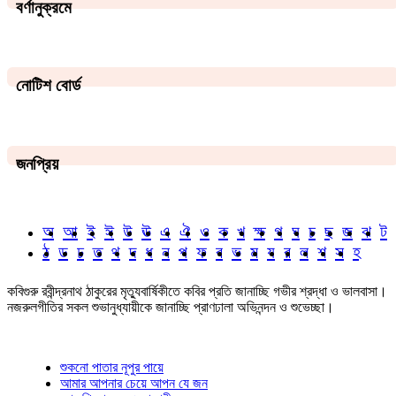
বর্ণানুক্রমে
নোটিশ বোর্ড
জনপ্রিয়
অ
আ
ই
ঈ
উ
ঊ
এ
ঐ
ও
ক
খ
ক্ষ
গ
ঘ
চ
ছ
জ
ঝ
ট
ঠ
ড
ঢ
ত
থ
দ
ধ
ন
প
ফ
ব
ভ
ম
য
র
ল
শ
স
হ
কবিগুরু রবীন্দ্রনাথ ঠাকুরের মৃত্যুবার্ষিকীতে কবির প্রতি জানাচ্ছি গভীর শ্রদ্ধা ও ভালবাসা।
নজরুলগীতির সকল শুভানুধ্যায়ীকে জানাচ্ছি প্রাণঢালা অভিনন্দন ও শুভেচ্ছা।
শুকনো পাতার নূপুর পায়ে
আমার আপনার চেয়ে আপন যে জন