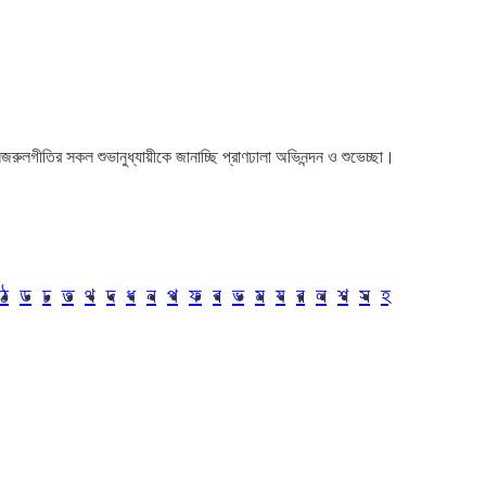
া। নজরুলগীতির সকল শুভানুধ্যায়ীকে জানাচ্ছি প্রাণঢালা অভিনন্দন ও শুভেচ্ছা।
ঠ
ড
ঢ
ত
থ
দ
ধ
ন
প
ফ
ব
ভ
ম
য
র
ল
শ
স
হ