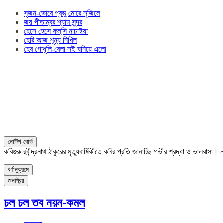
সৃজন-ভোরে প্রভু মোরে সৃজিলে
জয় পীতাম্বর শ্যাম সুন্দর
হেসে হেসে কল্‌সি নাচাইয়া
হেরি আজ শূন্য নিখিল
হের গোধূলি-বেলা সই ঘনিয়ে এলো
নোটিশ বোর্ড
কবিগুরু রবীন্দ্রনাথ ঠাকুরের মৃত্যুবার্ষিকীতে কবির প্রতি জানাচ্ছি গভীর শ্রদ্ধা ও ভালবাস
বর্ণানুক্রমে
জনপ্রিয়
ঢল ঢল তব নয়ন-কমল