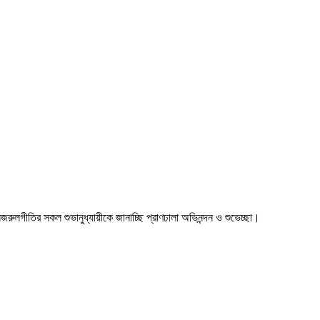
া। নজরুলগীতির সকল শুভানুধ্যায়ীকে জানাচ্ছি প্রাণঢালা অভিনন্দন ও শুভেচ্ছা।