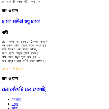
রাগ ও তাল
ঢালো মদিরা মধু ঢালো
বাণী
ঢালো মদিরা মধু ঢালো, (ঢালো আরো)

মদ রঞ্জিত হোক পান্‌সে চাঁদের আলো।।

সারা দিনমান গেল বিফল কাজে,

জাগে হৃদয়ে আনন্দ তৃষ্ণা সাঁঝে।

চাহে পরান বিধুর সুরা আর সুর —

নাটক : ‘দেবী দুর্গা’
রাগ ও তাল
ঢের কেঁদেছি ঢের সেধেছি
কাহার্‌বা
দাদ্‌রা
আশা