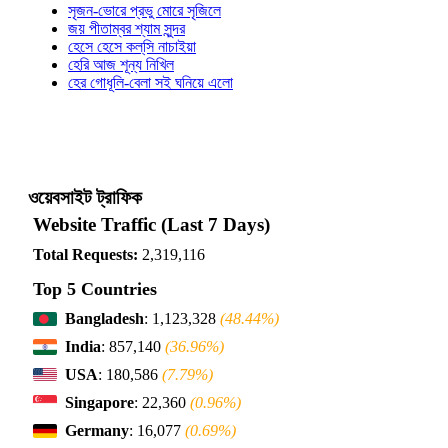
সৃজন-ভোরে প্রভু মোরে সৃজিলে
জয় পীতাম্বর শ্যাম সুন্দর
হেসে হেসে কল্‌সি নাচাইয়া
হেরি আজ শূন্য নিখিল
হের গোধূলি-বেলা সই ঘনিয়ে এলো
ওয়েবসাইট ট্রাফিক
Website Traffic (Last 7 Days)
Total Requests:
2,319,116
Top 5 Countries
Bangladesh
: 1,123,328
(48.44%)
India
: 857,140
(36.96%)
USA
: 180,586
(7.79%)
Singapore
: 22,360
(0.96%)
Germany
: 16,077
(0.69%)