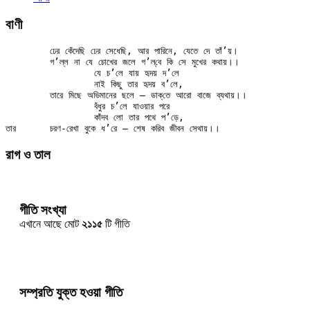
বাণী
	ঢের কেঁদেছি ঢের সেধেছি, আর পারিনে, যেতে দে তাঁ’য়।

	গ’ল্‌ল না যে চোখের জলে গ’ল্‌বে কি সে মুখের কথায়।।

		যে চ’লে যায় হৃদয় দ’লে

		নাই কিছু তার হৃদয় ব’লে,

	তারে মিছে অভিমানের ছলে — ডাক্‌তে আরো বাজে ব্যথায়।।

		বঁধুর চ’লে যাওয়ার পরে

		কাঁদব লো তার পথে প’ড়ে,

রাগ ও তাল
গীতি সংখ্যা
এখানে আছে মোট
২১১৫
টি গীতি
সম্প্রতি যুক্ত হওয়া গীতি