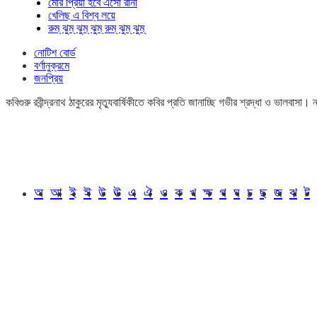
মোর প্রিয়া হবে এসো রানী
খেলিছ এ বিশ্ব লয়ে
রুম্ ঝুম্ ঝুম্ ঝুম্ রুম্ ঝুম্ ঝুম্
নোটিশ বোর্ড
বর্ণানুক্রমে
জনপ্রিয়
কবিগুরু রবীন্দ্রনাথ ঠাকুরের মৃত্যুবার্ষিকীতে কবির প্রতি জানাচ্ছি গভীর শ্রদ্ধা ও ভালবাস
অ
আ
ই
ঈ
উ
ঊ
এ
ঐ
ও
ক
খ
ক্ষ
গ
ঘ
চ
ছ
জ
ঝ
ট