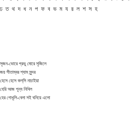
ঢ
ত
থ
দ
ধ
ন
প
ফ
ব
ভ
ম
য
র
ল
শ
স
হ
সৃজন-ভোরে প্রভু মোরে সৃজিলে
জয় পীতাম্বর শ্যাম সুন্দর
হেসে হেসে কল্‌সি নাচাইয়া
হেরি আজ শূন্য নিখিল
হের গোধূলি-বেলা সই ঘনিয়ে এলো