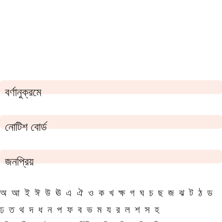
বর্ণানুক্রমে
নোটিশ বোর্ড
জনপ্রিয়
অ
আ
ই
ঈ
উ
ঊ
এ
ঐ
ও
ক
খ
ক্ষ
গ
ঘ
চ
ছ
জ
ঝ
ট
ঠ
ড
ঢ
ত
থ
দ
ধ
ন
প
ফ
ব
ভ
ম
য
র
ল
শ
স
হ