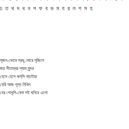
ঢ
ত
থ
দ
ধ
ন
প
ফ
ব
ভ
ম
য
র
ল
শ
স
হ
সৃজন-ভোরে প্রভু মোরে সৃজিলে
জয় পীতাম্বর শ্যাম সুন্দর
হেসে হেসে কল্‌সি নাচাইয়া
হেরি আজ শূন্য নিখিল
হের গোধূলি-বেলা সই ঘনিয়ে এলো