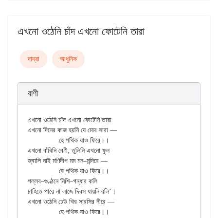
এখনো ওঠেনি চাঁদ এখনো ফোটেনি তারা
দাদ্‌রা
আধুনিক
বাণী
এখনো ওঠেনি চাঁদ এখনো ফোটেনি তারা

এখনো দিনের কাজ হয়নি যে মোর সারা —

		হে পথিক যাও ফিরে।।

এখনো বাঁধিনি বেণী, তুলিনি এখনো ফুল

জ্বালি নাই মণিদীপ মম মন–মন্দিরে —

		হে পথিক যাও ফিরে।।

পল্লব–গুণ্ঠনে নিশি–গন্ধার কলি

চাহিতে পারে না লাজে দিবস যায়নি বলি’।

এখনো ওঠেনি ঢেউ থির সারসির নীরে —

		হে পথিক যাও ফিরে।।
