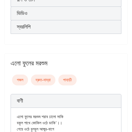
ভিডিও
স্বরলিপি
এলো ফুলের মরশুম
গজল
দ্রুত-দাদ্‌রা
পাহাড়ী
বাণী
এলো ফুলের মরশুম শরাব ঢালো সাকি

বকুল শাখে কোকিল ওঠে ডাকি’।।

গেয়ে ওঠে বুলবুল আঙ্গুর-বাগে
