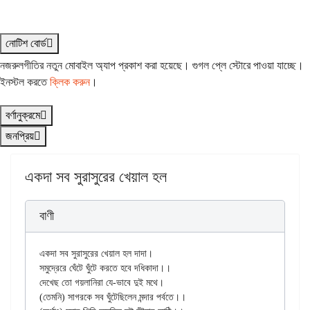
নোটিশ বোর্ড
নজরুলগীতির নতুন মোবাইল অ্যাপ প্রকাশ করা হয়েছে। গুগল প্লে স্টোরে পাওয়া যাচ্ছে।
ইনস্টল করতে
ক্লিক করুন
।
বর্ণানুক্রমে
জনপ্রিয়
একদা সব সুরাসুরের খেয়াল হল
বাণী
একদা সব সুরাসুরের খেয়াল হল দাদা।

সমুদ্রেরে ঘেঁটে ঘুঁটে করতে হবে দধিকাদা।।

দেখেছ তো গয়লানিরা যে-ভাবে দুই মথে।

(তেমনি) সাগরকে সব ঘুঁটেছিলেন মন্দার পর্বতে।।
