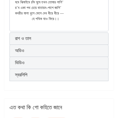
যবে ঝিমাইবে চাঁদ ঘুমে তখন তোমার লাগি’

র’ব একা পথ চেয়ে বাতায়ন–পাশে জাগি’

কবরীর মালা খুলে ফেলে দেব ধীরে ধীরে —

রাগ ও তাল
অডিও
ভিডিও
স্বরলিপি
এত কথা কি গো কহিতে জানে