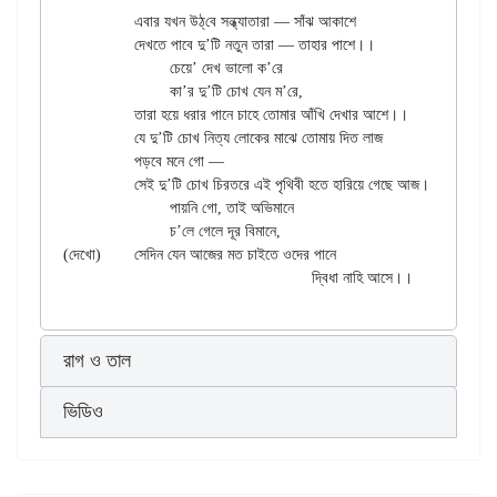
		এবার যখন উঠ্‌বে সন্ধ্যাতারা — সাঁঝ আকাশে

		দেখতে পাবে দু’টি নতুন তারা — তাহার পাশে।।

			চেয়ে’ দেখ ভালো ক’রে

			কা’র দু’টি চোখ যেন ম’রে,

		তারা হয়ে ধরার পানে চাহে তোমার আঁখি দেখার আশে।।

		যে দু’টি চোখ নিত্য লোকের মাঝে তোমায় দিত লাজ

		পড়বে মনে গো —

		সেই দু’টি চোখ চিরতরে এই পৃথিবী হতে হারিয়ে গেছে আজ।

			পায়নি গো, তাই অভিমানে

			চ’লে গেলে দূর বিমানে,

(দেখো)	সেদিন যেন আজের মত চাইতে ওদের পানে

রাগ ও তাল
ভিডিও