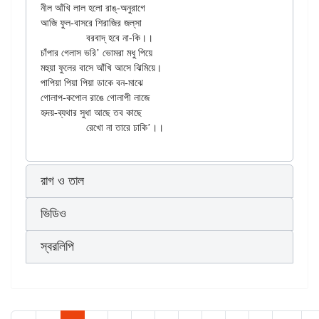
নীল আঁখি লাল হলো রাঙ্-অনুরাগে

আজি ফুল-বাসরে শিরাজির জল্‌সা

		বরবাদ্‌ হবে না-কি।।

চাঁপার গেলাস ভরি’ ভোমরা মধু পিয়ে

মহুয়া ফুলের বাসে আঁখি আসে ঝিমিয়ে।

পাপিয়া পিয়া পিয়া ডাকে বন-মাঝে

গোলাপ-কপোল রাঙে গোলাপী লাজে

হৃদয়-ব্যথার সুধা আছে তব কাছে

রাগ ও তাল
ভিডিও
স্বরলিপি