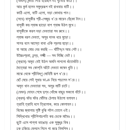
(অর্থাৎ) মন্দার গিরি হয়েছিল দই ঘুঁটবার কাঠি।।

আর কূর্ম হলেন সমুদ্ররূপ দই রাখবার বাটি।।

কাঠি এলো, বাটি এলো, দড়া কোথায় পান।

(সবে) বাসুকীর শ্রী-লেজুড় ধ’রে মারেন হেঁচ্কা টান।।

বাসুকী কয় ল্যাজ ছাড়ো বাপ গ্যাজ উঠল মুখে।

বাসুকীকে করল দড়া দেবতারা সব রুখে।।

ল্যাজ ধরল দেবতা, অসুর দানব ধরে মুড়ো।

সাগর বলে আস্তে বাবা একি প্রলয় হুড়ো।।

যা আছে মোর বের করছি — ঘাঁটিস্‌নে আর পেট।।

উচ্চৈঃশ্রবা, চন্দ্র, লক্ষ্মী — সব দিচ্ছি ভেট।।

(ক্রমে) অমৃত যেই উঠল অমনি লাগলো গুঁতোগুঁতি।

দৈত্যেরা সব কোপ্‌নি আঁটে দেবতা কষেন ধুতি।।

মাঝে থেকে শ্রীবিষ্ণু মোহিনী রূপ ধ’রে।

ছোঁ মেরে সেই সুধার ভাণ্ড নিয়ে পড়লেন স’রে।।

অমৃত খান দেবতারা সব, অসুর মাটি চাটে।

(যেমন) দোহন শেষে দুগ্ধ খোঁজে বাছুর শুকনো বাঁটে।।

(ক্রম) ঘটর ঘটর ঘোঁটার ঠেলায় উঠলো হলাহল।

ত্রাহি ত্রাহি বলে ত্রিলোক, করে কোলাহল।।

বিষের জ্বালায় সৃষ্টি বুঝি পটল তোলে ওই।

সিদ্ধিখোর শ্রীপিশাচপতি কয় ডেকে মাভৈঃ।।

ছুটে এসে পাগ্‌লা ভাঙোড় এক সুমুদ্দুর বিষ।

ঢক ঢকিয়ে ফেললে গিলে গা করে নিস্‌পিস্‌।।
