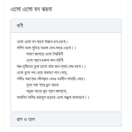
এসো এসো বন ঝরনা
বাণী
এসো এসো বন ঝরনা উচ্ছল-চল-চরণা।

সর্পিল ভঙ্গে লুটায়ে তরঙ্গে ফেন-শুভ্র-ওড়না।।

	পাষাণ জাগায়ে এসো নির্ঝরিণী

	এসো প্রাণ-চঞ্চলা জল-হরিণী

মরু-তৃষিতের বুকে ঢালো ধারা জল-শ্যাম মেঘ-বরণা।।

এসো বুনো পথ বেয়ে অকারণ গান গেয়ে,

গভীর অরণ্যের মৌনব্রত ভেঙে ভয়হীন পাহাড়ি মেয়ে।

	নৃত্য পরা পায়ে ছন্দ আনো

	আনন্দ আনো মৃত প্রাণ জাগানো,

রাগ ও তাল