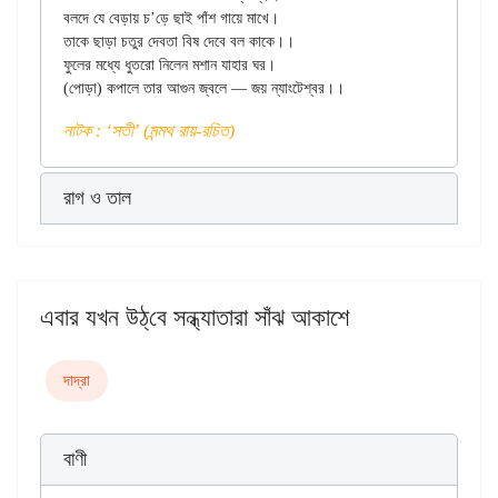
বলদে যে বেড়ায় চ’ড়ে ছাই পাঁশ গায়ে মাখে।

তাকে ছাড়া চতুর দেবতা বিষ দেবে বল কাকে।।

ফুলের মধ্যে ধুতরো নিলেন মশান যাহার ঘর।

নাটক : ‘সতী’ (মন্মথ রায়-রচিত)
রাগ ও তাল
এবার যখন উঠ্‌বে সন্ধ্যাতারা সাঁঝ আকাশে
দাদ্‌রা
বাণী