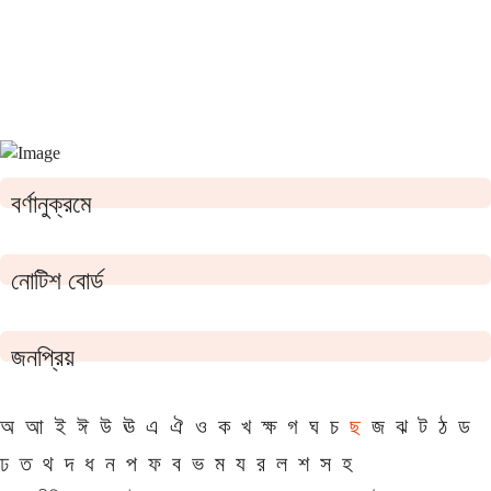
বর্ণানুক্রমে
নোটিশ বোর্ড
জনপ্রিয়
অ
আ
ই
ঈ
উ
ঊ
এ
ঐ
ও
ক
খ
ক্ষ
গ
ঘ
চ
ছ
জ
ঝ
ট
ঠ
ড
ঢ
ত
থ
দ
ধ
ন
প
ফ
ব
ভ
ম
য
র
ল
শ
স
হ