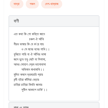
দাদ্‌রা
গজল
দেশ-খাম্বাজ
বাণী
এত কথা কি গো কহিতে জানে

		চঞ্চল ঐ আঁখি

নীরব ভাষায় কি যে ক'য়ে যায়

	ও সে মনের বনের পাখি।।

বুঝিতে পারি না ঐ আঁখির ভাষা

জলে ডুবে তবু মেটে না পিপাসা,

আদর সোহাগ প্রেম ভালোবাসা

	অভিমান মাখামাখি।।

মুদিত কমলে ভ্রমরেরি প্রায়

বন্দী হইয়া কাঁদিয়া বেড়ায়

চাহিয়া চাহিয়া মিনতি জানায়

	সুনীল আকাশে ডাকি'।।
রাগ ও তাল