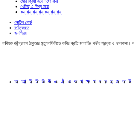
মোর প্রিয়া হবে এসো রানী
খেলিছ এ বিশ্ব লয়ে
রুম্ ঝুম্ ঝুম্ ঝুম্ রুম্ ঝুম্ ঝুম্
নোটিশ বোর্ড
বর্ণানুক্রমে
জনপ্রিয়
কবিগুরু রবীন্দ্রনাথ ঠাকুরের মৃত্যুবার্ষিকীতে কবির প্রতি জানাচ্ছি গভীর শ্রদ্ধা ও ভালবাস
অ
আ
ই
ঈ
উ
ঊ
এ
ঐ
ও
ক
খ
ক্ষ
গ
ঘ
চ
ছ
জ
ঝ
ট