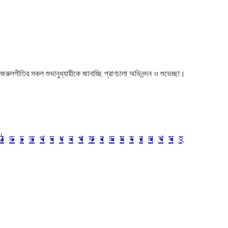
া। নজরুলগীতির সকল শুভানুধ্যায়ীকে জানাচ্ছি প্রাণঢালা অভিনন্দন ও শুভেচ্ছা।
ঠ
ড
ঢ
ত
থ
দ
ধ
ন
প
ফ
ব
ভ
ম
য
র
ল
শ
স
হ