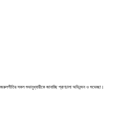
া। নজরুলগীতির সকল শুভানুধ্যায়ীকে জানাচ্ছি প্রাণঢালা অভিনন্দন ও শুভেচ্ছা।