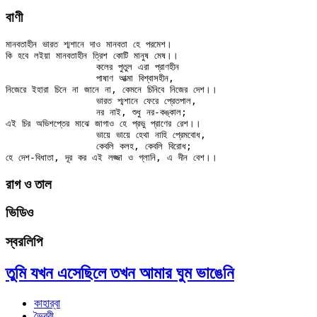
বাণী
মানবতাহীন ভারত শ্মশানে দাও মানবতা হে পরমেশ।

কি হবে লইয়া মানবতাহীন ত্রিশ কোটি মানুষ মেষ।।

		কলের পুতুল এরা প্রাণহীন

		পাষাণ আত্মা বিশ্বাসহীন,

নিজেরে ইহারা চিনে না জানে না, কেমনে চিনিবে নিজের দেশ।।

		ভারত শ্মশানে ফেরে প্রেতপাল,

		নর নাই, শুধু নর-কঙ্কাল;

এই চির অভিশপ্তের মাঝে জাগাও হে প্রভু প্রাণের রেশ।।

		ভায়ে ভায়ে হেথা নাহি প্রেমবোধ,

		কেবলি কলহ, কেবলি বিরোধ;

রাগ ও তাল
ভিডিও
স্বরলিপি
তুমি যখন এসেছিলে তখন আমার ঘুম ভাঙেনি
কাহার্‌বা
ভৈরবী