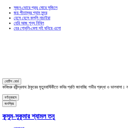
সৃজন-ভোরে প্রভু মোরে সৃজিলে
জয় পীতাম্বর শ্যাম সুন্দর
হেসে হেসে কল্‌সি নাচাইয়া
হেরি আজ শূন্য নিখিল
হের গোধূলি-বেলা সই ঘনিয়ে এলো
নোটিশ বোর্ড
কবিগুরু রবীন্দ্রনাথ ঠাকুরের মৃত্যুবার্ষিকীতে কবির প্রতি জানাচ্ছি গভীর শ্রদ্ধা ও ভালবাস
বর্ণানুক্রমে
জনপ্রিয়
কুসুম-সুকুমার শ্যামল তনু