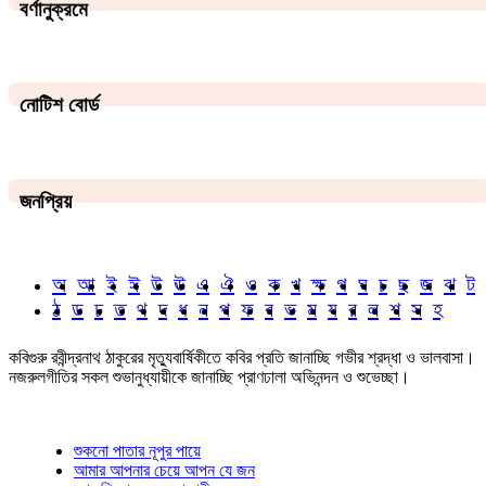
বর্ণানুক্রমে
নোটিশ বোর্ড
জনপ্রিয়
অ
আ
ই
ঈ
উ
ঊ
এ
ঐ
ও
ক
খ
ক্ষ
গ
ঘ
চ
ছ
জ
ঝ
ট
ঠ
ড
ঢ
ত
থ
দ
ধ
ন
প
ফ
ব
ভ
ম
য
র
ল
শ
স
হ
কবিগুরু রবীন্দ্রনাথ ঠাকুরের মৃত্যুবার্ষিকীতে কবির প্রতি জানাচ্ছি গভীর শ্রদ্ধা ও ভালবাসা।
নজরুলগীতির সকল শুভানুধ্যায়ীকে জানাচ্ছি প্রাণঢালা অভিনন্দন ও শুভেচ্ছা।
শুকনো পাতার নূপুর পায়ে
আমার আপনার চেয়ে আপন যে জন