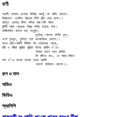
বাণী
লায়লী তোমার এসেছে ফিরিয়া মজনুঁ গো আঁখি খোলো।

প্রিয়তম! এতদিনে বিরহের নিশি বুঝি ভোর হলো।।

মজনুঁ! তোমার কাঁদন শুনিয়া মরু–নদী পর্বতে

বন্দিনী আজ ভেঙেছে পিঞ্জর বাহির হয়েছে পথে।

আজিদখিনা বাতাস বহে অনুকূল,

		ফুটেছে গোলাপ নার্গিস ফুল,

ওগো বুলবুল, ফুটন্ত সেই গুলবাগিচায় দোলো।।

বনের হরিণ–হরিণী কাঁদিয়া পথ দেখায়েছে মোরে,

হুরী ও পরীরা ঝুরিয়া ঝুরিয়া চাঁদের প্রদীপ ধ’রে।

		আমার নয়নে নয়ন রাখিয়া

		কি বলিতে চাও, হে পরান–পিয়া!

নাম ধ’রে ডাকো ডাকো মোরে স্বামী

রাগ ও তাল
অডিও
ভিডিও
স্বরলিপি