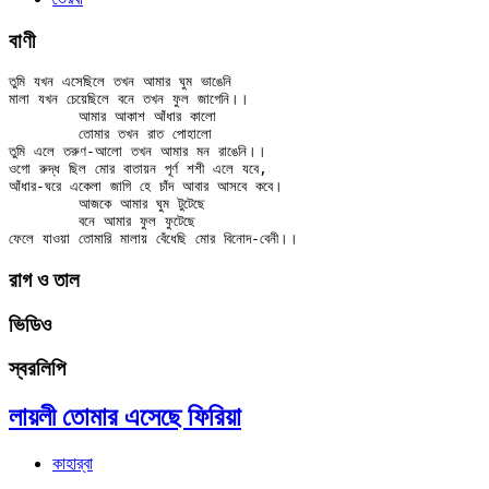
বাণী
তুমি যখন এসেছিলে তখন আমার ঘুম ভাঙেনি

মালা যখন চেয়েছিলে বনে তখন ফুল জাগেনি।।

	আমার আকাশ আঁধার কালো

	তোমার তখন রাত পোহালো

তুমি এলে তরুণ-আলো তখন আমার মন রাঙেনি।।

ওগো রুদ্ধ ছিল মোর বাতায়ন পূর্ণ শশী এলে যবে,

আঁধার-ঘরে একেলা জাগি হে চাঁদ আবার আসবে কবে।

	আজকে আমার ঘুম টুটেছে

	বনে আমার ফুল ফুটেছে

রাগ ও তাল
ভিডিও
স্বরলিপি
লায়লী তোমার এসেছে ফিরিয়া
কাহার্‌বা