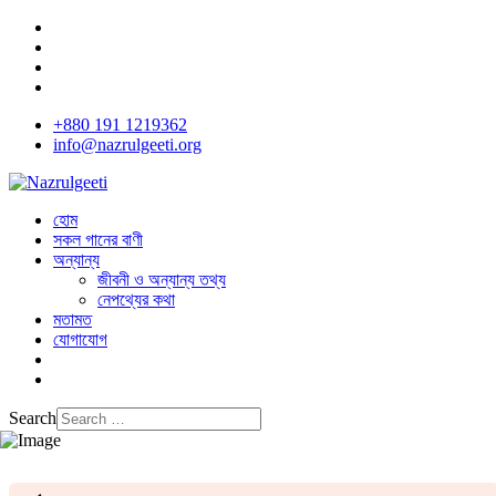
+880 191 1219362
info@nazrulgeeti.org
হোম
সকল গানের বাণী
অন্যান্য
জীবনী ও অন্যান্য তথ্য
নেপথ্যের কথা
মতামত
যোগাযোগ
Search