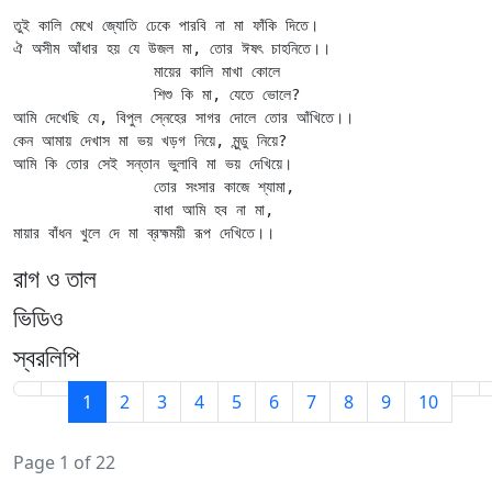
তুই কালি মেখে জ্যোতি ঢেকে পারবি না মা ফাঁকি দিতে।

ঐ অসীম আঁধার হয় যে উজল মা, তোর ঈষৎ চাহনিতে।।

		মায়ের কালি মাখা কোলে

		শিশু কি মা, যেতে ভোলে?

আমি দেখেছি যে, বিপুল স্নেহের সাগর দোলে তোর আঁখিতে।।

কেন আমায় দেখাস মা ভয় খড়গ নিয়ে, মুন্ডু নিয়ে?

আমি কি তোর সেই সন্তান ভুলাবি মা ভয় দেখিয়ে।

		তোর সংসার কাজে শ্যামা,

		বাধা আমি হব না মা,

রাগ ও তাল
ভিডিও
স্বরলিপি
1
2
3
4
5
6
7
8
9
10
Page 1 of 22