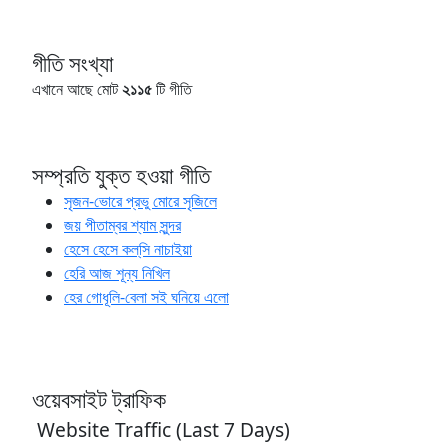
গীতি সংখ্যা
এখানে আছে মোট
২১১৫
টি গীতি
সম্প্রতি যুক্ত হওয়া গীতি
সৃজন-ভোরে প্রভু মোরে সৃজিলে
জয় পীতাম্বর শ্যাম সুন্দর
হেসে হেসে কল্‌সি নাচাইয়া
হেরি আজ শূন্য নিখিল
হের গোধূলি-বেলা সই ঘনিয়ে এলো
ওয়েবসাইট ট্রাফিক
Website Traffic (Last 7 Days)