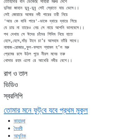
তৌহিদেরি বান ডেকেছে সাহারা মরুর দেশে

দুনিয়া জাহান ডুবু-ডুবু সেই স্রোতে যায় ভেসে।।

সেই জোয়ারে আমার নবী পারের তরী নিয়ে

'আয় কে যাবি পারে'-ডাকে দ্বারে দ্বারে গিয়ে

যে চায় না তারেও নেয় সে নায়ে আপনি ভালবেসে।।

পথ দেখায় সে ঈদের চাঁদের পিদিম নিয়ে হাতে

হেসে,হেসে,দাঁড় টানে চা’র আসহাব তাঁরি সাথে।

নামাজ-রোজার,ফুল-ফসলে শ্যামল হ’ল মরু

প্রেমের রসে উঠল পুরে নীরস মনের তরু

রাগ ও তাল
ভিডিও
স্বরলিপি
তোমার মনে ফুট্‌বে যবে প্রথম মুকুল
কাহার্‌বা
ভৈরবী
আধুনিক