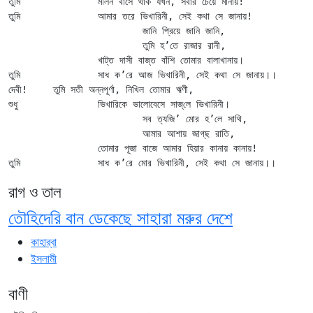
তুমি		মলিন বাসে থাক যখন, সবার চেয়ে মানায়!

তুমি		আমার তরে ভিখারিনী, সেই কথা সে জানায়!

			জানি প্রিয়ে জানি জানি,

			তুমি হ’তে রাজার রানী,

		খাট্ত দাসী বাজ্‌ত বাঁশি তোমার বালাখানায়।

তুমি		সাধ ক’রে আজ ভিখারিনী, সেই কথা সে জানায়।।

দেবী!	তুমি সতী অন্নপূর্ণা, নিখিল তোমার ঋণী,

শুধু		ভিখারিকে ভালোবেসে সাজ্‌লে ভিখারিনী।

			সব ত্যজি’ মোর হ’লে সাথি,

			আমার আশায় জাগ্‌ছ রাতি,

		তোমার পূজা বাজে আমার হিয়ার কানায় কানায়!

রাগ ও তাল
তৌহিদেরি বান ডেকেছে সাহারা মরুর দেশে
কাহার্‌বা
ইসলামী
বাণী