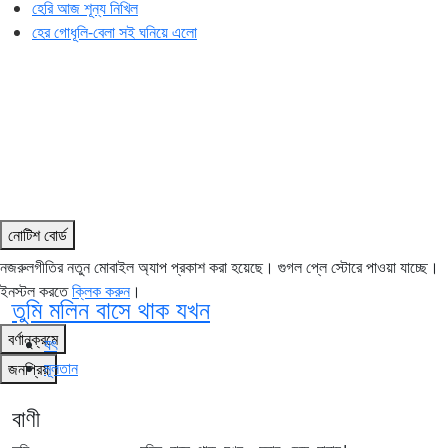
হেরি আজ শূন্য নিখিল
হের গোধূলি-বেলা সই ঘনিয়ে এলো
নোটিশ বোর্ড
নজরুলগীতির নতুন মোবাইল অ্যাপ প্রকাশ করা হয়েছে। গুগল প্লে স্টোরে পাওয়া যাচ্ছে।
ইনস্টল করতে
ক্লিক করুন
।
তুমি মলিন বাসে থাক যখন
বর্ণানুক্রমে
যৎ
মূলতান
জনপ্রিয়
বাণী