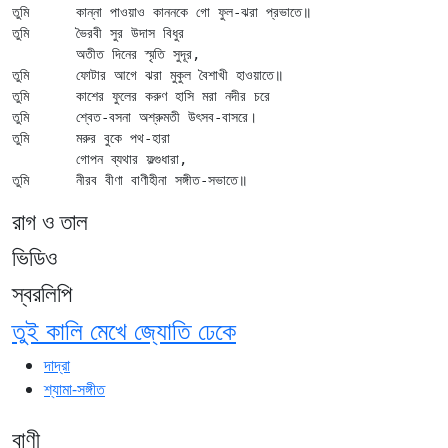
তুমি	কান্না পাওয়াও কাননকে গো ফুল-ঝরা প্রভাতে॥

তুমি	ভৈরবী সুর উদাস বিধুর

	অতীত দিনের স্মৃতি সুদূর,

তুমি	ফোটার আগে ঝরা মুকুল বৈশাখী হাওয়াতে॥

তুমি	কাশের ফুলের করুণ হাসি মরা নদীর চরে

তুমি	শ্বেত-বসনা অশ্রুমতী উৎসব-বাসরে।

তুমি	মরুর বুকে পথ-হারা

	গোপন ব্যথার ফল্গুধারা,

রাগ ও তাল
ভিডিও
স্বরলিপি
তুই কালি মেখে জ্যোতি ঢেকে
দাদ্‌রা
শ্যামা-সঙ্গীত
বাণী