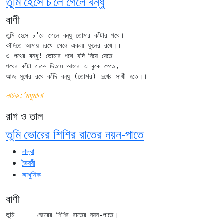
তুমি হেসে চ’লে গেলে বন্ধু
বাণী
তুমি হেসে চ’লে গেলে বন্ধু তোমার কাঁটার পথে।

কাঁদিতে আমায় রেখে গেলে একলা ফুলের রথে।।

ও পথের বন্ধু! তোমার পথে যদি নিয়ে যেতে

পথের কাঁটা ঢেকে দিতাম আমার এ বুকে পেতে,

নাটক : ‘মধুমালা’
রাগ ও তাল
তুমি ভোরের শিশির রাতের নয়ন-পাতে
দাদ্‌রা
ভৈরবী
আধুনিক
বাণী
তুমি	ভোরের শিশির রাতের নয়ন-পাতে।
