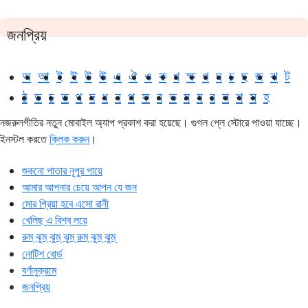
জনপ্রিয়
অ
আ
ই
ঈ
উ
ঊ
এ
ঐ
ও
ক
খ
ক্ষ
গ
ঘ
চ
ছ
জ
ঝ
ট
ঠ
ড
ঢ
ত
থ
দ
ধ
ন
প
ফ
ব
ভ
ম
য
র
ল
শ
স
হ
নজরুলগীতির নতুন মোবাইল অ্যাপ প্রকাশ করা হয়েছে। গুগল প্লে স্টোরে পাওয়া যাচ্ছে।
ইনস্টল করতে
ক্লিক করুন
।
শুকনো পাতার নূপুর পায়ে
আমার আপনার চেয়ে আপন যে জন
মোর প্রিয়া হবে এসো রানী
খেলিছ এ বিশ্ব লয়ে
রুম্ ঝুম্ ঝুম্ ঝুম্ রুম্ ঝুম্ ঝুম্
নোটিশ বোর্ড
বর্ণানুক্রমে
জনপ্রিয়