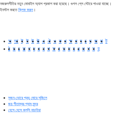
নজরুলগীতির নতুন মোবাইল অ্যাপ প্রকাশ করা হয়েছে। গুগল প্লে স্টোরে পাওয়া যাচ্ছে।
ইনস্টল করতে
ক্লিক করুন
।
অ
আ
ই
ঈ
উ
ঊ
এ
ঐ
ও
ক
খ
ক্ষ
গ
ঘ
চ
ছ
জ
ঝ
ট
ঠ
ড
ঢ
ত
থ
দ
ধ
ন
প
ফ
ব
ভ
ম
য
র
ল
শ
স
হ
সৃজন-ভোরে প্রভু মোরে সৃজিলে
জয় পীতাম্বর শ্যাম সুন্দর
হেসে হেসে কল্‌সি নাচাইয়া