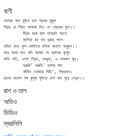
বাণী
তোমার মনে ফুট্‌বে যবে প্রথম মুকুল

প্রিয় হে প্রিয় আমারে দিও সে প্রেমের ফুল।।

	দীরঘ বরষ মাস তাহারই আশে

	জাগিয়া রব তব দুয়ার পাশে

বহিবে কবে ফুল-ফোটানো দখিনা বাতাস অনুকূল।।

আর কারে দাও যদি আমার সে ধ্যানের কুসুম

ক্ষতি নাই, ওগো প্রিয়, ভাঙুক, এ অকরুণ ঘুম।

	গুঞ্জরি’ গুঞ্জরি’ ভ্রমর সম

	কাঁদিব তোমারে ঘিরি’, প্রিয়তম।

রাগ ও তাল
অডিও
ভিডিও
স্বরলিপি