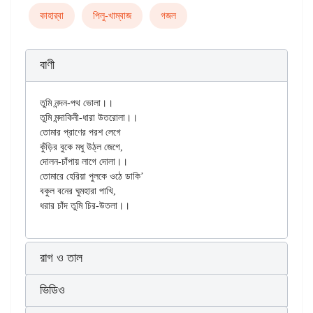
কাহার্‌বা
পিলু-খাম্বাজ
গজল
বাণী
তুমি নন্দন-পথ ভোলা।।

তুমি মন্দাকিনী-ধারা উতরোলা।।

তোমার প্রাণের পরশ লেগে

কুঁড়ির বুকে মধু উঠ্‌ল জেগে,

দোলন-চাঁপায় লাগে দোলা।।

তোমারে হেরিয়া পুলকে ওঠে ডাকি’

বকুল বনের ঘুমহারা পাখি,

রাগ ও তাল
ভিডিও