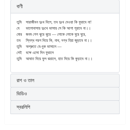
বাণী
তুমি	সারাজীবন দুঃখ দিলে, তব দুঃখ দেওয়া কি ফুরাবে না!

যে	ভালোবাসায় দুঃখে ভাসায় সে কি আশা পূরাবে না।।

মোর	জনম গেল ঝুরে ঝুরে — লোকে লোকে ঘুরে ঘুরে,

তব	স্নিগ্ধ পরশ দিয়ে কি, নাথ, দগ্ধ হিয়া জুড়াবে না।।

তুমি	অশ্রুতে যে-বুক ভাসালে —

সেই	বক্ষে এসো দিন ফুরালে

রাগ ও তাল
ভিডিও
স্বরলিপি