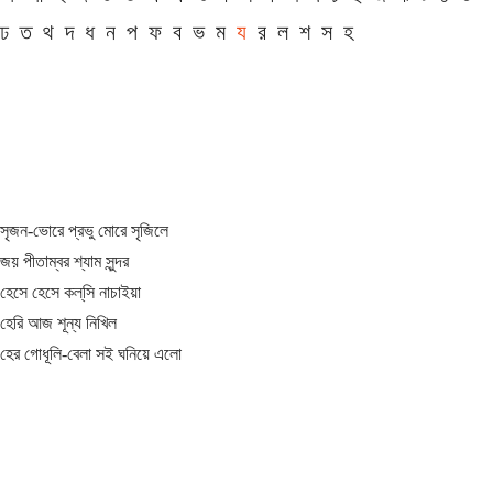
ঢ
ত
থ
দ
ধ
ন
প
ফ
ব
ভ
ম
য
র
ল
শ
স
হ
সৃজন-ভোরে প্রভু মোরে সৃজিলে
জয় পীতাম্বর শ্যাম সুন্দর
হেসে হেসে কল্‌সি নাচাইয়া
হেরি আজ শূন্য নিখিল
হের গোধূলি-বেলা সই ঘনিয়ে এলো