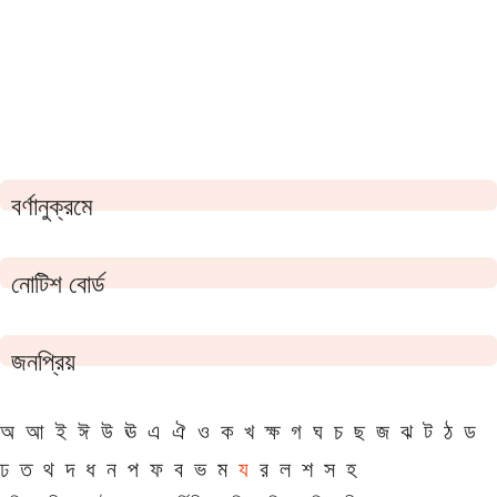
বর্ণানুক্রমে
নোটিশ বোর্ড
জনপ্রিয়
অ
আ
ই
ঈ
উ
ঊ
এ
ঐ
ও
ক
খ
ক্ষ
গ
ঘ
চ
ছ
জ
ঝ
ট
ঠ
ড
ঢ
ত
থ
দ
ধ
ন
প
ফ
ব
ভ
ম
য
র
ল
শ
স
হ