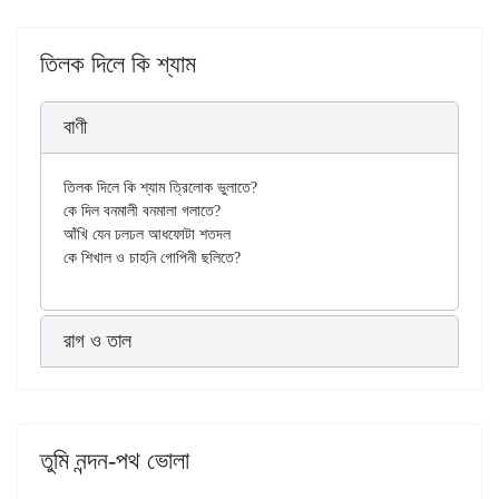
তিলক দিলে কি শ্যাম
বাণী
তিলক দিলে কি শ্যাম ত্রিলোক ভুলাতে?

কে দিল বনমালী বনমালা গলাতে?

আঁখি যেন ঢলঢল আধফোটা শতদল

রাগ ও তাল
তুমি নন্দন-পথ ভোলা