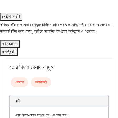
নোটিশ বোর্ড
কবিগুরু রবীন্দ্রনাথ ঠাকুরের মৃত্যুবার্ষিকীতে কবির প্রতি জানাচ্ছি গভীর শ্রদ্ধা ও ভালবাসা।
নজরুলগীতির সকল শুভানুধ্যায়ীকে জানাচ্ছি প্রাণঢালা অভিনন্দন ও শুভেচ্ছা।
বর্ণানুক্রমে
জনপ্রিয়
তোর বিদায়-বেলার বন্ধুরে
একতাল
জয়জয়ন্তী
বাণী
তোর বিদায়-বেলার বন্ধুরে দেখে নে নয়ন পুরে’।
