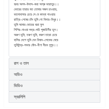
হৃদয় অলস–উদাস–করা অশ্রু ভারাতুর।।

ভোরের তারার মত তোমার সজল চাওয়ায়,

ভালোবাসার চেয়ে সে যে কান্না পাওয়ায়

রাত্রি–শেষের চাঁদ তুমি গো বিদায়–বিধুর।।

তুমি আমার ভোরের ঝরা ফুল

শিশির–নাওয়া শুভ্র–শুচি পূজারিণীর তুল।

অরুণ তুমি, তরুণ তুমি, করুণ তারো চেয়ে

হাসির দেশে তুমি যেন বিষাদ–লোকের মেয়ে

রাগ ও তাল
অডিও
ভিডিও
স্বরলিপি