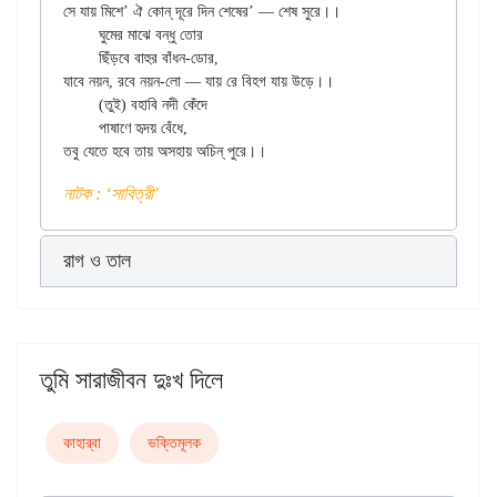
সে যায় মিশে’ ঐ কোন্ দূরে দিন শেষের’ — শেষ সুরে।।

	ঘুমের মাঝে বন্ধু তোর

	ছিঁড়বে বাহুর বাঁধন-ডোর,

যাবে নয়ন, রবে নয়ন-লো — যায় রে বিহগ যায় উড়ে।।

	(তুই) বহাবি নদী কেঁদে

	পাষাণে হৃদয় বেঁধে,

নাটক : ‘সাবিত্রী’
রাগ ও তাল
তুমি সারাজীবন দুঃখ দিলে
কাহার্‌বা
ভক্তিমূলক