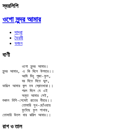
স্বরলিপি
ওগো সুন্দর আমার
দাদ্‌রা
ভৈরবী
ভজন
বাণী
	ওগো সুন্দর আমার।

সুন্দর আমার, এ কি দিলে উপহার।।

	আমি দিনু পূজা-ফুল,

	বর দিতে দিতে ভুল,

ভাঙিল আমার কূল তব স্রোতধারা।।

	গরল দিলে যে এই

	অমৃত আমার সেই,

শুকাল নিশি-শেষেই রাতের নীহার।।

	তোমারি সুখ-ছোঁওয়ায়

	ফুটেছে ফুল শাখায়,

রাগ ও তাল