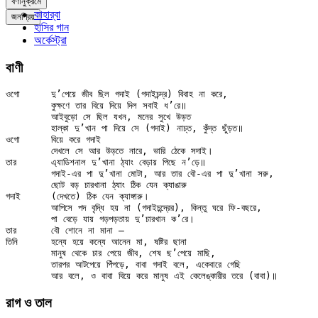
বর্ণানুক্রমে
কাহার্‌বা
জনপ্রিয়
হাসির গান
অর্কেস্ট্রা
বাণী
ওগো	দু’পেয়ে জীব ছিল গদাই (গদাইচন্দ্র) বিবাহ না করে,

	কুক্ষণে তার বিয়ে দিয়ে দিল সবাই ধ’রে॥

	আইবুড়ো সে ছিল যখন, মনের সুখে উড়ত

	হাল্‌কা দু’খান পা দিয়ে সে (গদাই) নাচ্‌ত, কুঁদ্‌ত ছুঁড়ত॥

ওগো	বিয়ে করে গদাই

	দেখলে সে আর উড়তে নারে, ভারি ঠেকে সদাই।

তার	এ্যাডিশনাল দু’খানা ঠ্যাং বেড়ায় পিছে ন’ড়ে॥

	গদাই-এর পা দু’খানা মোটা, আর তার বৌ-এর পা দু’খানা সরু,

	ছোট বড় চারখানা ঠ্যাং ঠিক যেন ক্যাঙারু

গদাই	(দেখতে) ঠিক যেন ক্যাঙ্গারু।

	আপিসে পদ বৃদ্ধি হয় না (গদাইচন্দ্রের), কিন্তু ঘরে ফি-বছরে,

	পা বেড়ে যায় গড়পড়তায় দু’চারখান ক’রে।

তার	বৌ শোনে না মানা —

তিনি	হন্যে হয়ে কন্যে আনেন মা, ষষ্টির ছানা

	মানুষ থেকে চার পেয়ে জীব, শেষ ছ’পেয়ে মাছি,

	তারপর আটপেয়ে পিঁপড়ে, বাবা গদাই বলে, একেবারে গেছি

রাগ ও তাল