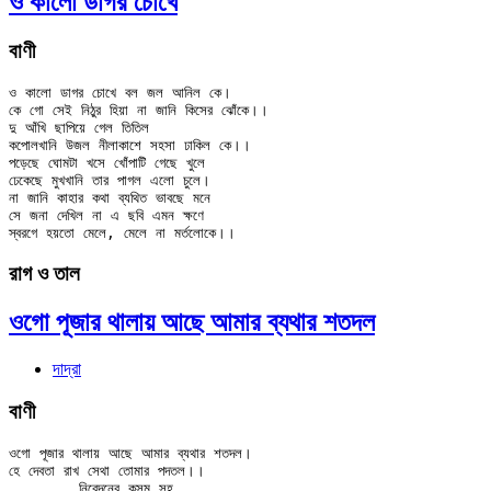
ও কালো ডাগর চোখে
বাণী
ও কালো ডাগর চোখে বল জল আনিল কে।

কে গো সেই নিঠুর হিয়া না জানি কিসের ঝোঁকে।।

দু আঁখি ছাপিয়ে গেল তিতিল

কপোলখানি উজল নীলাকাশে সহসা ঢাকিল কে।।

পড়েছে ঘোমটা খসে খোঁপাটি গেছে খুলে

ঢেকেছে মুখখানি তার পাগল এলো চুলে।

না জানি কাহার কথা ব্যথিত ভাবছে মনে

সে জনা দেখিল না এ ছবি এমন ক্ষণে

রাগ ও তাল
ওগো পূজার থালায় আছে আমার ব্যথার শতদল
দাদ্‌রা
বাণী
ওগো পূজার থালায় আছে আমার ব্যথার শতদল।

হে দেবতা রাখ সেথা তোমার পদতল।।

	নিবেদনের কুসুম সহ
