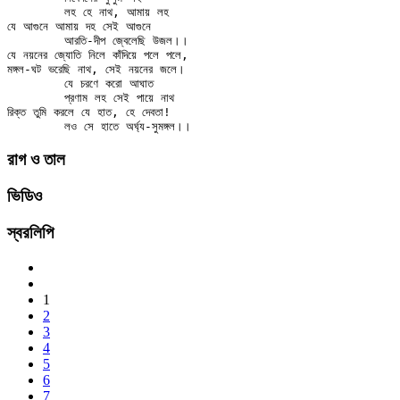
	লহ হে নাথ, আমায় লহ

যে আগুনে আমায় দহ সেই আগুনে

	আরতি-দীপ জ্বেলেছি উজল।।

যে নয়নের জ্যোতি নিলে কাঁদিয়ে পলে পলে,

মঙ্গল-ঘট ভরেছি নাথ, সেই নয়নের জলে।

	যে চরণে করো আঘাত

	প্রণাম লহ সেই পায়ে নাথ

রিক্ত তুমি করলে যে হাত, হে দেবতা!

রাগ ও তাল
ভিডিও
স্বরলিপি
1
2
3
4
5
6
7