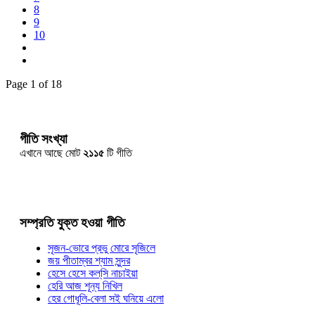
8
9
10
Page 1 of 18
গীতি সংখ্যা
এখানে আছে মোট
২১১৫
টি গীতি
সম্প্রতি যুক্ত হওয়া গীতি
সৃজন-ভোরে প্রভু মোরে সৃজিলে
জয় পীতাম্বর শ্যাম সুন্দর
হেসে হেসে কল্‌সি নাচাইয়া
হেরি আজ শূন্য নিখিল
হের গোধূলি-বেলা সই ঘনিয়ে এলো