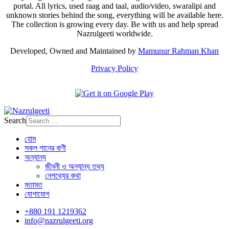
portal. All lyrics, used raag and taal, audio/video, swaralipi and
unknown stories behind the song, everything will be available here.
The collection is growing every day. Be with us and help spread
Nazrulgeeti worldwide.
Developed, Owned and Maintained by
Mamunur Rahman Khan
Privacy Policy
Search
হোম
সকল গানের বাণী
অন্যান্য
জীবনী ও অন্যান্য তথ্য
নেপথ্যের কথা
মতামত
যোগাযোগ
+880 191 1219362
info@nazrulgeeti.org