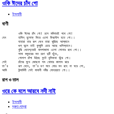
ওকি ঈদের চাঁদ গো
ইসলামী
বাণী
	ওকি ঈদের চাঁদ গো! চলে মদিনারই পথে গো!

যেন	হাসিন্ য়ুসোফ্ ফিরে এলো ফিরদৌস হতে গো।।

	যাহারা তার রূপ দেখে তারা ঝুরিছে আস্‌মানে

	গুল্ ভুলে তাই বুল্‌বুলি চেয়ে আছে গুলিস্তানে।

	বুঝি বেহেশ্‌তেরই বাদশাজাদা এলো সোনার রথে গো।।

	সাদা কবুতরের মত চরণ দুটি ছুঁয়ে,

	গোলাপ চাঁপা উঠছে ফুটে ধূলিমাখা ভুঁয়ে গো।

সেই	চাঁদের মুখে জোছনা সম খোদার কালাম ঝরে

তা’র	রূপ দেখে, তা’র গুণ শুনে মোর মন রহে না ঘরে লো,

রাগ ও তাল
ওরে কে বলে আরবে নদী নাই
ইসলামী
দ্রুত-দাদ্‌রা