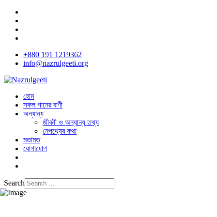
+880 191 1219362
info@nazrulgeeti.org
হোম
সকল গানের বাণী
অন্যান্য
জীবনী ও অন্যান্য তথ্য
নেপথ্যের কথা
মতামত
যোগাযোগ
Search