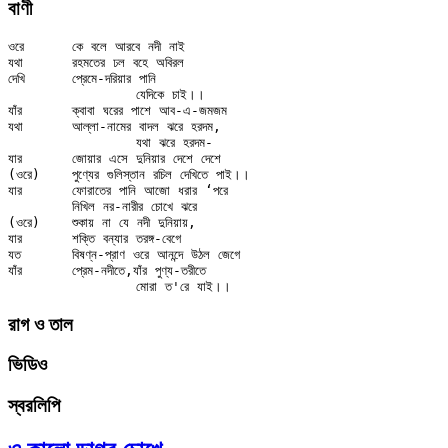
বাণী
ওরে	কে বলে আরবে নদী নাই

যথা	রহমতের ঢল বহে অবিরল

দেখি	প্রেমে-দরিয়ার পানি

		যেদিকে চাই।।

যাঁর	ক্বাবা ঘরের পাশে আব-এ-জমজম

যথা	আল্লা-নামের বাদল ঝরে হরদম,

		যথা ঝরে হরদম-

যার	জোয়ার এসে দুনিয়ার দেশে দেশে

(ওরে)	পুণ্যের গুলিস্তান রচিল দেখিতে পাই।।

যার	ফোরাতের পানি আজো ধরার ‘পরে

	নিখিল নর-নারীর চোখে ঝরে

(ওরে)	শুকায় না যে নদী দুনিয়ায়,

যার	শক্তি বন্যার তরঙ্গ-বেগে

যত	বিষণ্ন-প্রাণ ওরে আনন্দে উঠল জেগে

যাঁর	প্রেম-নদীতে,যাঁর পুণ্য-তরীতে

রাগ ও তাল
ভিডিও
স্বরলিপি