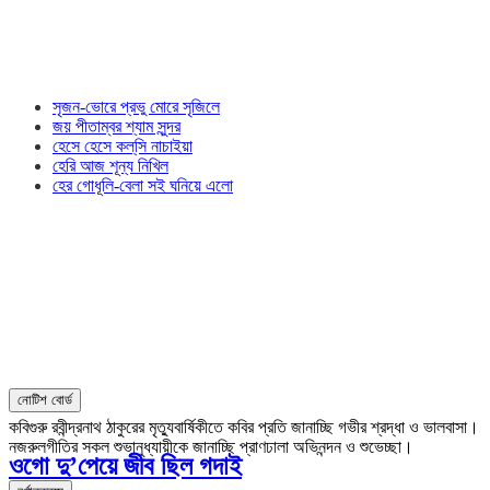
সৃজন-ভোরে প্রভু মোরে সৃজিলে
জয় পীতাম্বর শ্যাম সুন্দর
হেসে হেসে কল্‌সি নাচাইয়া
হেরি আজ শূন্য নিখিল
হের গোধূলি-বেলা সই ঘনিয়ে এলো
নোটিশ বোর্ড
কবিগুরু রবীন্দ্রনাথ ঠাকুরের মৃত্যুবার্ষিকীতে কবির প্রতি জানাচ্ছি গভীর শ্রদ্ধা ও ভালবাসা।
নজরুলগীতির সকল শুভানুধ্যায়ীকে জানাচ্ছি প্রাণঢালা অভিনন্দন ও শুভেচ্ছা।
ওগো দু’পেয়ে জীব ছিল গদাই