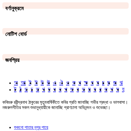
বর্ণানুক্রমে
নোটিশ বোর্ড
জনপ্রিয়
অ
আ
ই
ঈ
উ
ঊ
এ
ঐ
ও
ক
খ
ক্ষ
গ
ঘ
চ
ছ
জ
ঝ
ট
ঠ
ড
ঢ
ত
থ
দ
ধ
ন
প
ফ
ব
ভ
ম
য
র
ল
শ
স
হ
কবিগুরু রবীন্দ্রনাথ ঠাকুরের মৃত্যুবার্ষিকীতে কবির প্রতি জানাচ্ছি গভীর শ্রদ্ধা ও ভালবাসা।
নজরুলগীতির সকল শুভানুধ্যায়ীকে জানাচ্ছি প্রাণঢালা অভিনন্দন ও শুভেচ্ছা।
শুকনো পাতার নূপুর পায়ে