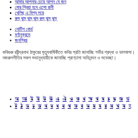
আমার আপনার চেয়ে আপন যে জন
মোর প্রিয়া হবে এসো রানী
খেলিছ এ বিশ্ব লয়ে
রুম্ ঝুম্ ঝুম্ ঝুম্ রুম্ ঝুম্ ঝুম্
নোটিশ বোর্ড
বর্ণানুক্রমে
জনপ্রিয়
কবিগুরু রবীন্দ্রনাথ ঠাকুরের মৃত্যুবার্ষিকীতে কবির প্রতি জানাচ্ছি গভীর শ্রদ্ধা ও ভালবাসা।
নজরুলগীতির সকল শুভানুধ্যায়ীকে জানাচ্ছি প্রাণঢালা অভিনন্দন ও শুভেচ্ছা।
অ
আ
ই
ঈ
উ
ঊ
এ
ঐ
ও
ক
খ
ক্ষ
গ
ঘ
চ
ছ
জ
ঝ
ট
ঠ
ড
ঢ
ত
থ
দ
ধ
ন
প
ফ
ব
ভ
ম
য
র
ল
শ
স
হ