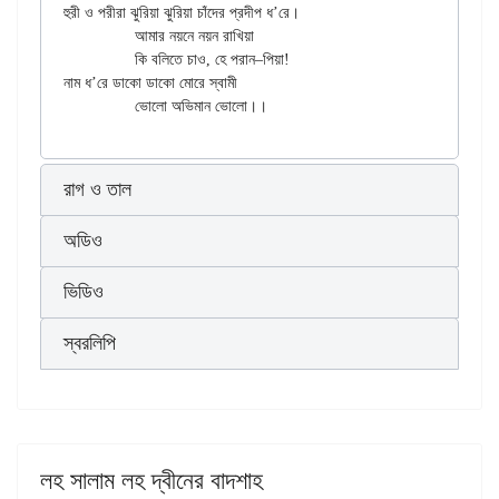
হুরী ও পরীরা ঝুরিয়া ঝুরিয়া চাঁদের প্রদীপ ধ’রে।

		আমার নয়নে নয়ন রাখিয়া

		কি বলিতে চাও, হে পরান–পিয়া!

নাম ধ’রে ডাকো ডাকো মোরে স্বামী

রাগ ও তাল
অডিও
ভিডিও
স্বরলিপি
লহ সালাম লহ দ্বীনের বাদশাহ