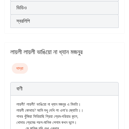
ভিডিও
স্বরলিপি
লায়লী লায়লী ভাঙিয়ো না ধ্যান মজনুর
দাদ্‌রা
বাণী
লায়লী! লায়লী! ভাঙিয়ো না ধ্যান মজনুর এ মিনতি।

লায়লী কোথায়? আমি শুধু দেখি লা এলা'র জ্যোতি।।

পাথর খুঁজিয়া ফিরিয়াছি প্রিয়া প্রেম-দরিয়ার কূলে,

খোদার প্রেমের পরশ-মানিক পেলাম কখন ভুলে।

	সে মানিক যদি দেখ একবার
