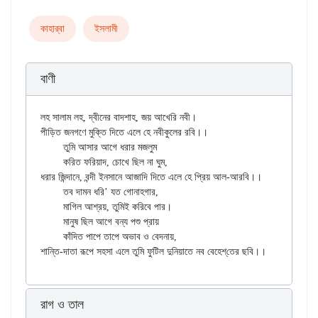
কাহার্‌বা
ইসলামী
বাণী
লহ সালাম লহ, দ্বীনের বাদশাহ, জয় আখেরি নবী।

পীড়িত জনগণে মুক্তি দিতে এলে হে নবীকুলের রবি।।

	তুমি আসার আগে ধরার মজলুম

	করিত ফরিয়াদ, চোখে ছিল না ঘুম,

ধরার জিন্দানে, বন্দী ইনসানে আজাদি দিতে এলে হে প্রিয় আল-আরবি।।

	তব দামন ধরি’ যত গোনাহগার,

	মাগিল আশ্রয়, তুমিই করিবে পার।

	মানুষ ছিল আগে বন্য পশু প্রায়

	কাঁদিত পাপে তাপে অভাব ও বেদনায়,

রাগ ও তাল