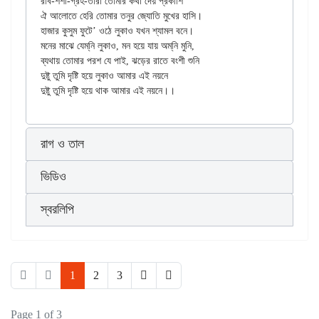
রবি-শশী-গ্রহ-তারা তোমার কথা দেয় প্রকাশি’

ঐ আলোতে হেরি তোমার তনুর জ্যোতি মুখের হাসি।

হাজার কুসুম ফুটে’ ওঠে লুকাও যখন শ্যামল বনে।

মনের মাঝে যেম্‌নি লুকাও, মন হয়ে যায় অম্‌নি মুনি,

ব্যথায় তোমার পরশ যে পাই, ঝড়ের রাতে বংশী শুনি

দুষ্টু তুমি দৃষ্টি হয়ে লুকাও আমার এই নয়নে

রাগ ও তাল
ভিডিও
স্বরলিপি
1
2
3
Page 1 of 3