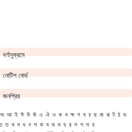
বর্ণানুক্রমে
নোটিশ বোর্ড
জনপ্রিয়
অ
আ
ই
ঈ
উ
ঊ
এ
ঐ
ও
ক
খ
ক্ষ
গ
ঘ
চ
ছ
জ
ঝ
ট
ঠ
ড
ঢ
ত
থ
দ
ধ
ন
প
ফ
ব
ভ
ম
য
র
ল
শ
স
হ