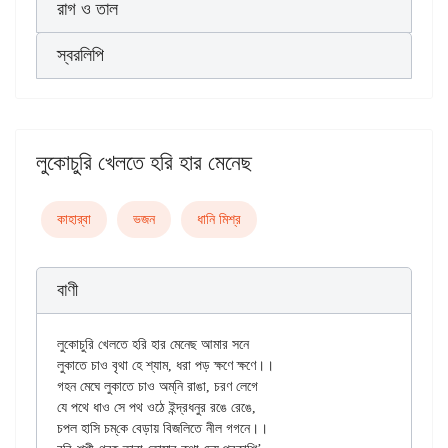
রাগ ও তাল
স্বরলিপি
লুকোচুরি খেলতে হরি হার মেনেছ
কাহার্‌বা
ভজন
ধানি মিশ্র
বাণী
লুকোচুরি খেলতে হরি হার মেনেছ আমার সনে

লুকাতে চাও বৃথা হে শ্যাম, ধরা পড় ক্ষণে ক্ষণে।।

গহন মেঘে লুকাতে চাও অম্‌নি রাঙা, চরণ লেগে

যে পথে ধাও সে পথ ওঠে ইন্দ্রধনুর রঙে রেঙে,

চপল হাসি চম্‌কে বেড়ায় বিজলিতে নীল গগনে।।
