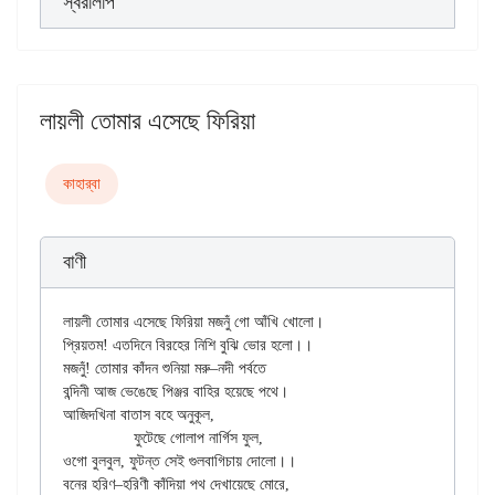
স্বরলিপি
লায়লী তোমার এসেছে ফিরিয়া
কাহার্‌বা
বাণী
লায়লী তোমার এসেছে ফিরিয়া মজনুঁ গো আঁখি খোলো।

প্রিয়তম! এতদিনে বিরহের নিশি বুঝি ভোর হলো।।

মজনুঁ! তোমার কাঁদন শুনিয়া মরু–নদী পর্বতে

বন্দিনী আজ ভেঙেছে পিঞ্জর বাহির হয়েছে পথে।

আজিদখিনা বাতাস বহে অনুকূল,

		ফুটেছে গোলাপ নার্গিস ফুল,

ওগো বুলবুল, ফুটন্ত সেই গুলবাগিচায় দোলো।।

বনের হরিণ–হরিণী কাঁদিয়া পথ দেখায়েছে মোরে,
