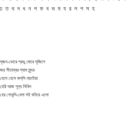
ঢ
ত
থ
দ
ধ
ন
প
ফ
ব
ভ
ম
য
র
ল
শ
স
হ
সৃজন-ভোরে প্রভু মোরে সৃজিলে
জয় পীতাম্বর শ্যাম সুন্দর
হেসে হেসে কল্‌সি নাচাইয়া
হেরি আজ শূন্য নিখিল
হের গোধূলি-বেলা সই ঘনিয়ে এলো