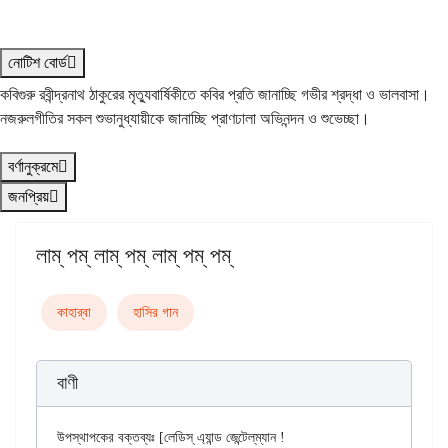
নোটিশ বোর্ড
কবিগুরু রবীন্দ্রনাথ ঠাকুরের মৃত্যুবার্ষিকীতে কবির প্রতি জানাচ্ছি গভীর শ্রদ্ধা ও ভালবাসা।
নজরুলগীতির সকল শুভানুধ্যায়ীকে জানাচ্ছি প্রাণঢালা অভিনন্দন ও শুভেচ্ছা।
বর্ণানুক্রমে
জনপ্রিয়
লাম্ পম্ লাম্ পম্ লাম্ পম্ পম্
কাহার্‌বা
হাসির গান
বাণী
উপস্থাপকের বক্তব্যঃ [লেডিস্ এ্যান্ড জেন্টেল্‌ম্যান !
