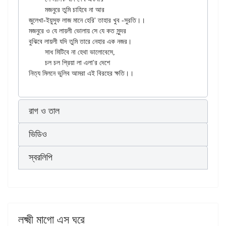
	মজনুরে তুমি চাহিবে না আর

জুলেখা-ইয়ুসুফ লাজ মানে হেরি' তাহার খুব -সুরতি।।

মজনুরে ও যে লায়লী ভোলায় সে যে কত সুন্দর

বুঝিবে লায়লী যদি তুমি তারে নেহার এক নজর।

	সাধ মিটিবে না হেথা ভালোবেসে,

	চল চল প্রিয়া লা এলা'র দেশে

রাগ ও তাল
ভিডিও
স্বরলিপি
লক্ষ্মী মাগো এস ঘরে