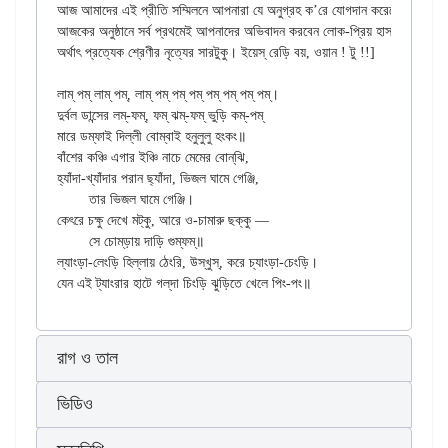
আজ আমাদের এই প্রীতি সম্মিলনে আপনারা যে অনুগ্রহ ক’রে যোগদান করেছেন, তার জন্য 
আজকের অনুষ্ঠানে সর্ব প্রথমেই আপনাদের অভিবাদন করবেন লোক-প্রিয় হাস্যরসিক শ্রী 
অর্থাৎ প্রত্যেক শ্রেণীর নৃত্যের সারটুকু। ইয়েস্ রেড়ি বয়, ওয়ান ! টু !!]

লাম্ পম্ লাম্ পম্, লাম্ পম্ পম্ পম্ পম্ পম্ পম্ পম্।

দুর্বল ডান্সের লম্-ফম্, ফম্ ঝম্-ফম্ ভুড়ি কম্‌-পম্

মারে ডম্‌ফাই দিল্লী বোম্বাই হনুলুলু হংকং॥

বাঁশের কঞ্চি এগার ইঞ্চি নাচে মেমের বোন্‌ঝি,

হ্যাঁদা-খ্যাঁদার পরান ছ্যাঁদা, ভিজল ঘামে গেঞ্জি,

	তার ভিজল ঘামে গেঞ্জি।

কেৎরে চক্ষু দেখে মট্‌কু, আরে ও-চামারু ছক্‌কু —

	সে চোম্‌ড়ায় দাড়ি গুম্‌ফম্॥

ল্যাংড়া-লেংড়ি হিল্লায় ঠেংরি, উস্‌খুস্‌, করে চ্যাংড়া-চেংড়ি।

রাগ ও তাল
ভিডিও