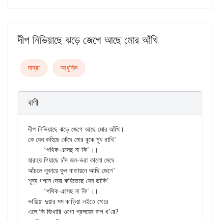
দীপ নিভিয়াছে ঝড়ে জেগে আছে মোর আঁখি
দাদ্‌রা
আধুনিক
বাণী
দীপ নিভিয়াছে ঝড়ে জেগে আছে মোর আঁখি।

কে যেন কহিছে কেঁদে মোর বুকে মুখ রাখি’

	‘পথিক এসেছ না কি’।।

হারায়ে গিয়াছে চাঁদ জল-ভরা কালো মেঘে

আঁচলে লুকায়ে ফুল বাতায়নে আছি জেগে’

শূন্য গগনে দেয়া কহিতেছে যেন ডাকি’

	‘পথিক এসেছ না কি’।।

ভাঙিয়া দুয়ার মম কাড়িয়া লইতে মোরে

এলে কি ভিখারি ওগো প্রলয়ের রূপ ধ’রে?
