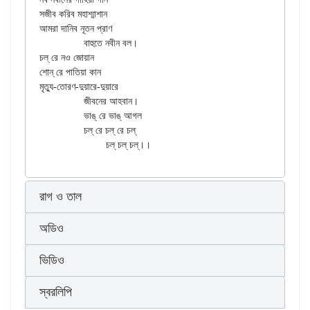
সজীব করিব মহাশ্মাশান

আমরা দানিব নূতন প্রাণ

		বাহুতে নবীন বল।

চল্ রে নও জোয়ান

শোন্ রে পাতিয়া কান

মৃত্যু-তোরণ-দুয়ারে-দুয়ারে

		জীবনের আহবান।

		ভাঙ্ রে ভাঙ্ আগল

		চল্ রে চল্ রে চল্

রাগ ও তাল
অডিও
ভিডিও
স্বরলিপি