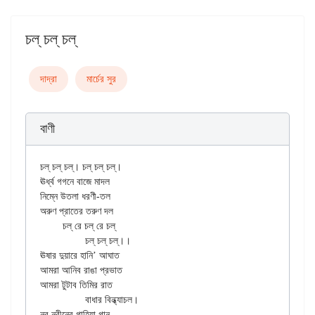
চল্‌ চল্ চল্
দাদ্‌রা
মার্চের সুর
বাণী
চল্ চল্ চল্। চল্ চল্ চল্।

ঊর্ধ্ব গগনে বাজে মাদল

নিম্নে উতলা ধরণী-তল

অরুণ প্রাতের তরুণ দল

	চল্ রে চল্ রে চল্

		চল্ চল্ চল্।।

ঊষার দুয়ারে হানি’ আঘাত

আমরা আনিব রাঙা প্রভাত

আমরা টুটাব তিমির রাত

		বাধার বিন্ধ্যাচল।

নব নবীনের গাহিয়া গান
