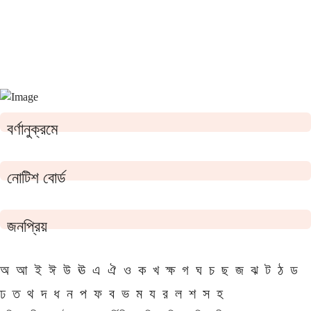
বর্ণানুক্রমে
নোটিশ বোর্ড
জনপ্রিয়
অ
আ
ই
ঈ
উ
ঊ
এ
ঐ
ও
ক
খ
ক্ষ
গ
ঘ
চ
ছ
জ
ঝ
ট
ঠ
ড
ঢ
ত
থ
দ
ধ
ন
প
ফ
ব
ভ
ম
য
র
ল
শ
স
হ