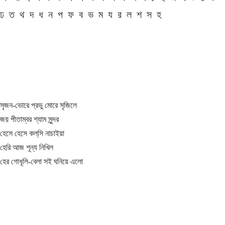
ঢ
ত
থ
দ
ধ
ন
প
ফ
ব
ভ
ম
য
র
ল
শ
স
হ
সৃজন-ভোরে প্রভু মোরে সৃজিলে
জয় পীতাম্বর শ্যাম সুন্দর
হেসে হেসে কল্‌সি নাচাইয়া
হেরি আজ শূন্য নিখিল
হের গোধূলি-বেলা সই ঘনিয়ে এলো