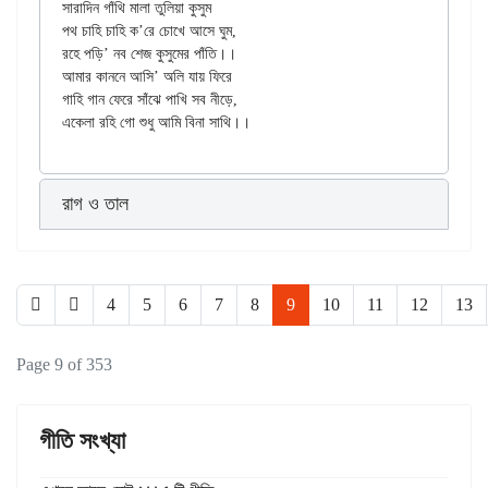
সারাদিন গাঁথি মালা তুলিয়া কুসুম

পথ চাহি চাহি ক’রে চোখে আসে ঘুম,

রহে পড়ি’ নব শেজ কুসুমের পাঁতি।।

আমার কাননে আসি’ অলি যায় ফিরে

গাহি গান ফেরে সাঁঝে পাখি সব নীড়ে,

রাগ ও তাল
4
5
6
7
8
9
10
11
12
13
Page 9 of 353
গীতি সংখ্যা