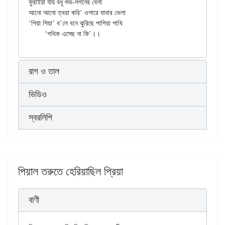
ফুরাইয়া যায় বঁধু শুভ-লগনের বেলা

আনো আনো ত্বরা করি’ ওপারে যাবার ভেলা

‘পিয়া পিয়া’ ব’লে বনে ঝুরিছে পাপিয়া পাখি

রাগ ও তাল
ভিডিও
স্বরলিপি
পিয়াল তরুতে হেরিয়াছিল প্রিয়া
বাণী