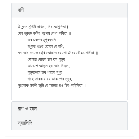
বাণী
ঐ নন্দন নন্দিনী দয়িতা, চির-আনন্দিতা।

যেন প্রথম কবির প্রথম লেখা কবিতা ॥

	তব চরণের নূপুরধ্বনি

	মধুকর গুঞ্জর তোলে যে রণি,

মন মোর ভোলে হেরি তোমারে যে গো ঐ যে যৌবন-গর্বিতা ॥

	দোলায় দোদুল দুল তব নৃত্য

	আবেশে আকুল হয় মোর চিত্ত,

	নৃত্যশেষে তব পায়ের নূপুর

	গ্রহ তারকায় রয় আকাশের সুদূর,

রাগ ও তাল
স্বরলিপি