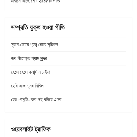
এখানে আছে মোট
২১১৫
টি গীতি
সম্প্রতি যুক্ত হওয়া গীতি
সৃজন-ভোরে প্রভু মোরে সৃজিলে
জয় পীতাম্বর শ্যাম সুন্দর
হেসে হেসে কল্‌সি নাচাইয়া
হেরি আজ শূন্য নিখিল
হের গোধূলি-বেলা সই ঘনিয়ে এলো
ওয়েবসাইট ট্রাফিক