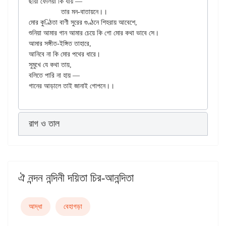
ছায়া ফেলিয়া কি যায় —

		তার মন-বাতায়নে।।

মোর কুণ্ঠিতা বাণী সুরের গুণ্ঠনে শিহরায় আবেশে,

শুনিয়া আমার গান আমার চেয়ে কি গো মোর কথা ভাবে সে।

আমার সঙ্গীত-ইঙ্গিত তাহারে,

আনিবে না কি মোর পথের ধারে।

সুমুখে যে কথা তায়,

বলিতে পারি না হায় —

রাগ ও তাল
ঐ নন্দন নন্দিনী দয়িতা চির-আনন্দিতা
আদ্ধা
বেহাগড়া