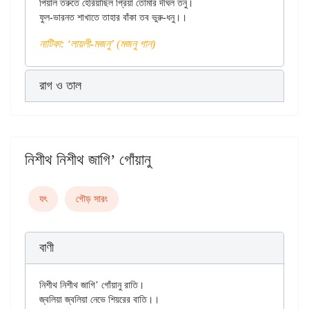
পিয়াল তরুতে হেরিয়াছিল প্রিয়া তোমার দীঘল তনু।

নাটিকা: ‘লায়লী-মজনু’ (মজনু গান)
রাগ ও তাল
নিশীথ নিশীথ জাগি’ গোঁয়ানু
যৎ
গৌড় সারং
বাণী
নিশীথ নিশীথ জাগি’ গোঁয়ানু রাতি।

জ্বলিয়া জ্বলিয়া নেভে শিয়রের বাতি।।
