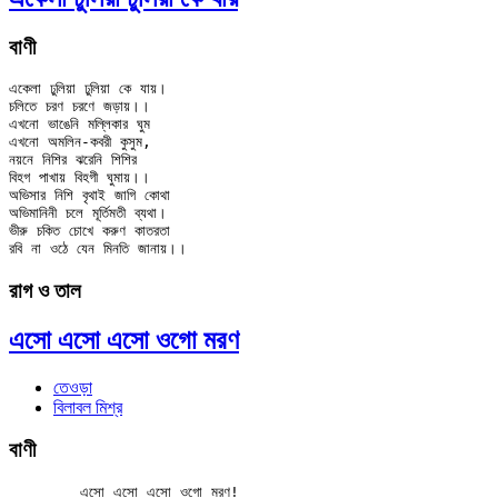
বাণী
একেলা ঢুলিয়া ঢুলিয়া কে যায়।

চলিতে চরণ চরণে জড়ায়।।

এখনো ভাঙেনি মল্লিকার ঘুম

এখনো অমলিন-কবরী কুসুম,

নয়নে নিশির ঝরেনি শিশির

বিহগ পাখায় বিহগী ঘুমায়।।

অভিসার নিশি বৃথাই জাগি কোথা

অভিমানিনী চলে মূর্তিমতী ব্যথা।

ভীরু চকিত চোখে করুণ কাতরতা

রাগ ও তাল
এসো এসো এসো ওগো মরণ
তেওড়া
বিলাবল মিশ্র
বাণী
	এসো এসো এসো ওগো মরণ!
