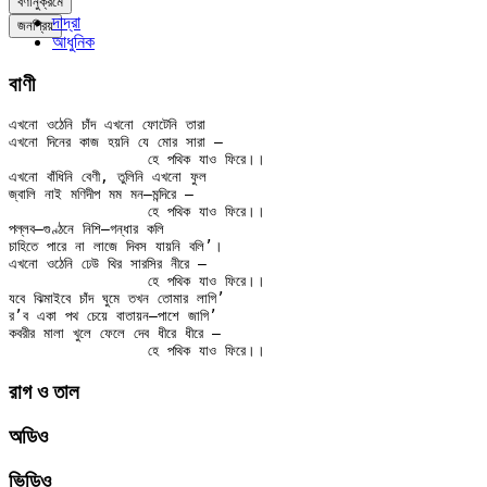
বর্ণানুক্রমে
দাদ্‌রা
জনপ্রিয়
আধুনিক
বাণী
এখনো ওঠেনি চাঁদ এখনো ফোটেনি তারা

এখনো দিনের কাজ হয়নি যে মোর সারা —

		হে পথিক যাও ফিরে।।

এখনো বাঁধিনি বেণী, তুলিনি এখনো ফুল

জ্বালি নাই মণিদীপ মম মন–মন্দিরে —

		হে পথিক যাও ফিরে।।

পল্লব–গুণ্ঠনে নিশি–গন্ধার কলি

চাহিতে পারে না লাজে দিবস যায়নি বলি’।

এখনো ওঠেনি ঢেউ থির সারসির নীরে —

		হে পথিক যাও ফিরে।।

যবে ঝিমাইবে চাঁদ ঘুমে তখন তোমার লাগি’

র’ব একা পথ চেয়ে বাতায়ন–পাশে জাগি’

কবরীর মালা খুলে ফেলে দেব ধীরে ধীরে —

রাগ ও তাল
অডিও
ভিডিও