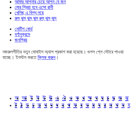
আমার আপনার চেয়ে আপন যে জন
মোর প্রিয়া হবে এসো রানী
খেলিছ এ বিশ্ব লয়ে
রুম্ ঝুম্ ঝুম্ ঝুম্ রুম্ ঝুম্ ঝুম্
নোটিশ বোর্ড
বর্ণানুক্রমে
জনপ্রিয়
নজরুলগীতির নতুন মোবাইল অ্যাপ প্রকাশ করা হয়েছে। গুগল প্লে স্টোরে পাওয়া
যাচ্ছে। ইনস্টল করতে
ক্লিক করুন
।
অ
আ
ই
ঈ
উ
ঊ
এ
ঐ
ও
ক
খ
ক্ষ
গ
ঘ
চ
ছ
জ
ঝ
ট
ঠ
ড
ঢ
ত
থ
দ
ধ
ন
প
ফ
ব
ভ
ম
য
র
ল
শ
স
হ