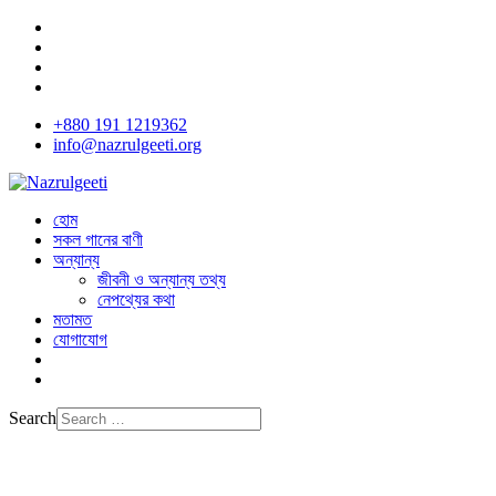
+880 191 1219362
info@nazrulgeeti.org
হোম
সকল গানের বাণী
অন্যান্য
জীবনী ও অন্যান্য তথ্য
নেপথ্যের কথা
মতামত
যোগাযোগ
Search