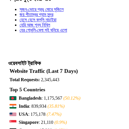
সৃজন-ভোরে প্রভু মোরে সৃজিলে
জয় পীতাম্বর শ্যাম সুন্দর
হেসে হেসে কল্‌সি নাচাইয়া
হেরি আজ শূন্য নিখিল
হের গোধূলি-বেলা সই ঘনিয়ে এলো
ওয়েবসাইট ট্রাফিক
Website Traffic (Last 7 Days)
Total Requests:
2,345,443
Top 5 Countries
Bangladesh
: 1,175,567
(50.12%)
India
: 839,934
(35.81%)
USA
: 175,178
(7.47%)
Singapore
: 21,110
(0.9%)