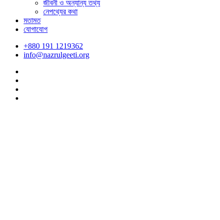
জীবনী ও অন্যান্য তথ্য
নেপথ্যের কথা
মতামত
যোগাযোগ
+880 191 1219362
info@nazrulgeeti.org