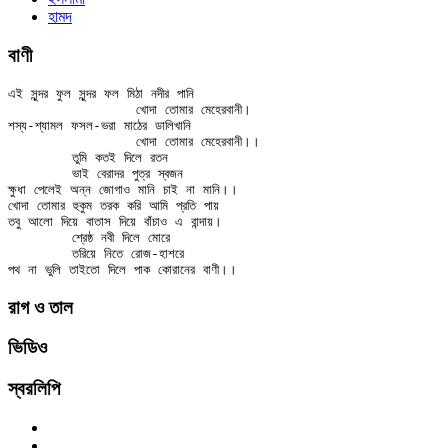
হামদ
বাণী
এই সুন্দর ফুল সুন্দর ফল মিঠা নদীর পানি

		খোদা তোমার মেহেরবানী।

শস্য-শ্যামল ফসল-ভরা মাঠের ডালিখানি

		খোদা তোমার মেহেরবানী।।

	তুমি কতই দিলে রতন

	ভাই বেরাদর পুত্র স্বজন

ক্ষুধা পেলেই অন্ন জোগাও মানি চাই না মানি।।

খোদা তোমার হুকুম তরক করি আমি প্রতি পায়

তবু আলো দিয়ে বাতাস দিয়ে বাঁচাও এ বান্দায়।

	শ্রেষ্ঠ নবী দিলে মোরে

	তরিয়ে নিতে রোজ-হাশরে

রাগ ও তাল
ভিডিও
স্বরলিপি