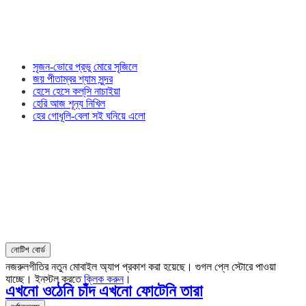
সৃজন-ভোরে প্রভু মোরে সৃজিলে
জয় পীতাম্বর শ্যাম সুন্দর
হেসে হেসে কল্‌সি নাচাইয়া
হেরি আজ শূন্য নিখিল
হের গোধূলি-বেলা সই ঘনিয়ে এলো
নোটিশ বোর্ড
নজরুলগীতির নতুন মোবাইল অ্যাপ প্রকাশ করা হয়েছে। গুগল প্লে স্টোরে পাওয়া
যাচ্ছে। ইনস্টল করতে
ক্লিক করুন
।
এখনো ওঠেনি চাঁদ এখনো ফোটেনি তারা