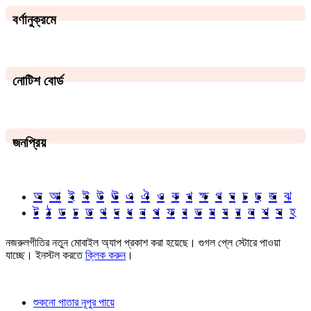
বর্ণানুক্রমে
নোটিশ বোর্ড
জনপ্রিয়
অ
আ
ই
ঈ
উ
ঊ
এ
ঐ
ও
ক
খ
ক্ষ
গ
ঘ
চ
ছ
জ
ঝ
ট
ঠ
ড
ঢ
ত
থ
দ
ধ
ন
প
ফ
ব
ভ
ম
য
র
ল
শ
স
হ
নজরুলগীতির নতুন মোবাইল অ্যাপ প্রকাশ করা হয়েছে। গুগল প্লে স্টোরে পাওয়া
যাচ্ছে। ইনস্টল করতে
ক্লিক করুন
।
শুকনো পাতার নূপুর পায়ে