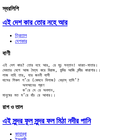
স্বরলিপি
এই দেশ কার তোর নহে আর
ত্রিতাল
দেশকার
বাণী
এই দেশ কার? তোর নহে আর, রে মূঢ় সন্তান! ভারত-মাতার।

দেবতার দেশে আজ দৈত্য করে বিরাজ, মন্দির আজি বন্দীর কারাগার।।

লাজ নাহি তার, যার জননী দাসী

দাসের শিকল প’রে (কেমনে নিলাজ) বেড়াস্ হাসি’?

	অসম্মানের প্রাণ

	ক’রে দে রে অবসান,

রাগ ও তাল
এই সুন্দর ফুল সুন্দর ফল মিঠা নদীর পানি
কাহার্‌বা
ইসলামী