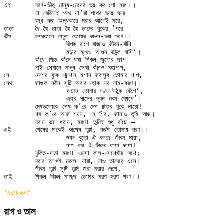
এই	মরণ-ভীতু মানুষ-মেষের ভয় কর গো হরণ।।

	না বেরিয়েই পথে যা’রা পথের ভয়ে ঘরে

	বন্ধ-করা অন্ধকারে মরার আগেই মরে,

তাতা	থৈ থৈ তাতা থৈ থৈ তাদের বুকের ’পরে —

ভীম	রুদ্রতালে নাচুক তোমার ভাঙন-ভরা চরণ।।

		দীপক রাগে বাজাও জীবন-বাঁশি

		মড়ার মুখেও আগুন উঠুক হাসি’।

	কাঁধে পিঠে কাঁদে যথা শিকল জুতোর ছাপ

	নাই সেখানে মানুষ সেথা বাঁচাও মহাপাপ,

সে	দেশের বুকে শ্মাশান মশান জ্বালুক তোমার শাপ,

সেথা	জাগুক নবীন সৃষ্টি অবার হোক নব নাম-করণ।।

		হাতের তোমার দণ্ড উঠুক কেঁপে’,

		এবার দাসের ভুবন ভবন ব্যেপে’।

	মেষগুলোকে শেষ ক’রে দেশ-চিতার বুকে নাচো!

	শব ক’রে আজ শয়ন, হে শিব, জানাও তুমি আছ।

	মরায় ভরা ধরায়, মরণ! তুমিই শুধু বাঁচো —

এই	শেষের মাঝেই অশেষ তুমি, করছি তোমায় বরণ।।

		জ্ঞান-বুড়ো ঐ বলছে জীবন মায়া,

		নাশ কর ঐ ভীরুর কায়া ছায়া!

	মুক্তি-দাতা মরণ! এসো কাল-বোশেখীর বেশে;

	মরার আগেই মরলো যারা, নাও তাদেরে এসে।

	জীবন তুমি সৃষ্টি তুমি জরা-মরার দেশে,

‘মরণ-বরণ’
রাগ ও তাল