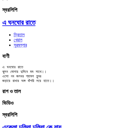
স্বরলিপি
এ ঘনঘোর রাতে
ত্রিতাল
খেয়াল
সুরমল্লার
বাণী
এ ঘনঘোর রাতে

ঝুলন দোলায় দুলিবে মম সাথে।।

এসো নব জলধর শ্যামল সুন্দর

রাগ ও তাল
ভিডিও
স্বরলিপি
একেলা ঢুলিয়া ঢুলিয়া কে যায়