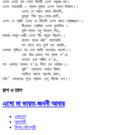
এসো এসো রস-লোক বিহারী এসো মধুকর-দল।

এসো নভোচারী — স্বপন-কুমার এসো ধ্যান-নিরমল।।

	এসো হে মরাল কমল-বিলাসী,

	বুলবুল পিক সুর-লোক-বাসী,

এসো হে স্রষ্টা এসো অ-বিনাশী এসো জ্ঞান-প্রোজ্জ্বল।।

	দীওয়ানা প্রেমিক এসো মুসাফির —

	ধূলি-ম্লান তবু উন্নত শির,

আমরা-অমৃত-জয়ী এসো বীর আনন্দ বিহ্বল।।

	মাতাল মানব করি’ মাতামাতি

	দশ হাতে যবে লুটে যশ খ্যাতি,

তোমরা সৃজিলে নব দেশ জাতি অগোচর অচপল।।

	খেল চির-ভোলা শত ব্যথা স’য়ে

	সংঘাত ওঠে সঙ্গীত হ’য়ে,

শত বেদনার শতদল ল’য়ে লীলা তব অবিরল।।

	ভুলি’ অবহেলা অভাব বিষাদ

	ধরণীতে আনো স্বর্গের স্বাদ,

রাগ ও তাল
এসো মা ভারত-জননী আবার
একতাল
আগমনী
মিশ্র জৌনপুরী