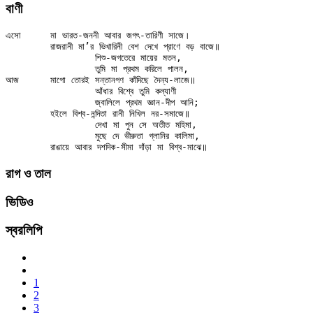
বাণী
এসো	মা ভারত-জননী আবার জগৎ-তারিণী সাজে।

	রাজরানী মা’র ভিখারিনী বেশ দেখে প্রাণে বড় বাজে॥

		শিশু-জগতেরে মায়ের মতন,

		তুমি মা প্রথম করিলে পালন,

আজ	মাগো তোরই সন্তানগণ কাঁদিছে দৈন্য-লাজে॥

		আঁধার বিশ্বে তুমি কল্যাণী

		জ্বালিলে প্রথম জ্ঞান-দীপ আনি;

	হইলে বিশ্ব-নন্দিতা রানী নিখিল নর-সমাজে॥

		দেখা মা পুন সে অতীত মহিমা,

		মুছে দে ভীরুতা গ্লানির কালিমা,

রাগ ও তাল
ভিডিও
স্বরলিপি
1
2
3