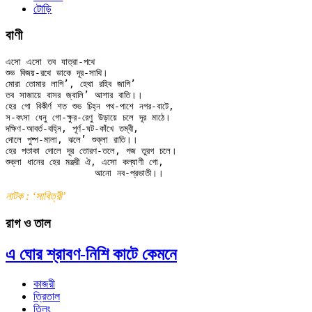
টোড়ি
বাণী
এসো এসো তব যাত্রা-পথে

শুভ বিজয়-রথে ডাকে দূর-সাথি।

মোরা তোমার লাগি’, হেথা রহিব জাগি’

তব সাজায়ে বাসর জ্বালি’ আশার বাতি।।

হের গো বিকীর্ণ শত শুভ চিহ্ন পথ-পাশে নগর-বাটে,

স-বৎসা ধেনু গো-ক্ষুর-রেণু উড়ায়ে চলে দূর মাঠে।

দক্ষিণ-আবর্ত-বহ্নি, পূর্ণ-ঘট-কাঁখে তম্বী,

দোলে পুষ্প-মালা, ঝলে’ শুক্লা রাতি।।

হের পতাকা দোলে দূর তোরণ-তলে, গজ তুরগ চলে।

শুক্লা ধানের হের মঞ্জরী ঐ, এসো কল্যাণী গো,

নাটক : ‘সাবিত্রী’
রাগ ও তাল
এ ঘোর শ্রাবণ-নিশি কাটে কেমনে
কাজরী
ত্রিতাল
তিলং