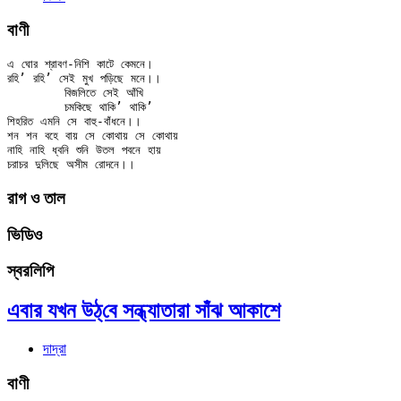
বাণী
এ ঘোর শ্রাবণ-নিশি কাটে কেমনে।

রহি’ রহি’ সেই মুখ পড়িছে মনে।।

	বিজলিতে সেই আঁখি

	চমকিছে থাকি’ থাকি’

শিহরিত এমনি সে বাহু-বাঁধনে।।

শন শন বহে বায় সে কোথায় সে কোথায়

নাহি নাহি ধ্বনি শুনি উতল পবনে হায়

রাগ ও তাল
ভিডিও
স্বরলিপি
এবার যখন উঠ্‌বে সন্ধ্যাতারা সাঁঝ আকাশে
দাদ্‌রা
বাণী