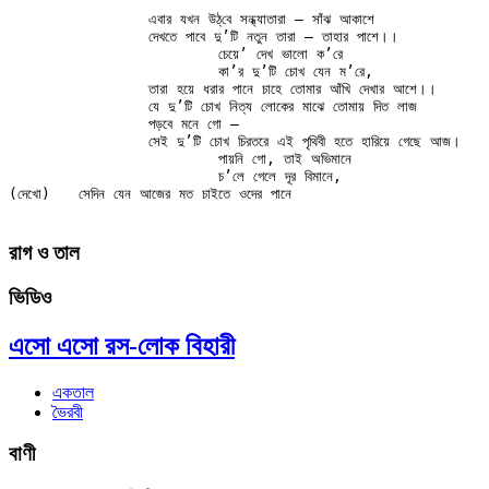
		এবার যখন উঠ্‌বে সন্ধ্যাতারা — সাঁঝ আকাশে

		দেখতে পাবে দু’টি নতুন তারা — তাহার পাশে।।

			চেয়ে’ দেখ ভালো ক’রে

			কা’র দু’টি চোখ যেন ম’রে,

		তারা হয়ে ধরার পানে চাহে তোমার আঁখি দেখার আশে।।

		যে দু’টি চোখ নিত্য লোকের মাঝে তোমায় দিত লাজ

		পড়বে মনে গো —

		সেই দু’টি চোখ চিরতরে এই পৃথিবী হতে হারিয়ে গেছে আজ।

			পায়নি গো, তাই অভিমানে

			চ’লে গেলে দূর বিমানে,

(দেখো)	সেদিন যেন আজের মত চাইতে ওদের পানে

রাগ ও তাল
ভিডিও
এসো এসো রস-লোক বিহারী
একতাল
ভৈরবী
বাণী