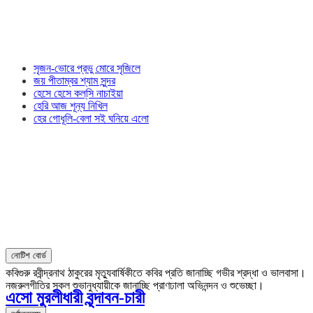
সৃজন-ভোরে প্রভু মোরে সৃজিলে
জয় পীতাম্বর শ্যাম সুন্দর
হেসে হেসে কল্‌সি নাচাইয়া
হেরি আজ শূন্য নিখিল
হের গোধূলি-বেলা সই ঘনিয়ে এলো
নোটিশ বোর্ড
কবিগুরু রবীন্দ্রনাথ ঠাকুরের মৃত্যুবার্ষিকীতে কবির প্রতি জানাচ্ছি গভীর শ্রদ্ধা ও ভালবাসা।
নজরুলগীতির সকল শুভানুধ্যায়ীকে জানাচ্ছি প্রাণঢালা অভিনন্দন ও শুভেচ্ছা।
এসো মুরলীধারী বৃন্দাবন-চারী