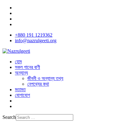
+880 191 1219362
info@nazrulgeeti.org
হোম
সকল গানের বাণী
অন্যান্য
জীবনী ও অন্যান্য তথ্য
নেপথ্যের কথা
মতামত
যোগাযোগ
Search