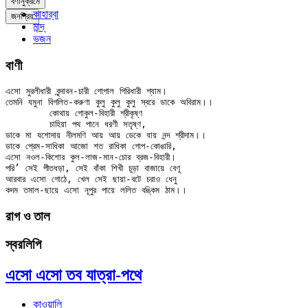
বর্ণানুক্রমে
কাহার্‌বা
জনপ্রিয়
মান্দ্‌
ভজন
বাণী
এসো মুরলীধারী বৃন্দাবন-চারী গোপাল গিরিধারী শ্যাম।

তেমনি যমুনা বিগলিত-করুণা কুলু কুলু কুলু স্বরে ডাকে অবিরাম।।

	কোথায় গোকুল-বিহারী শ্রীকৃষ্ণ

	চাহিয়া পথ পানে ধরণী সতৃষ্ণ,

ডাকে মা যশোদায় নীলমণি আয় আয় ডেকে যায় নন্দ শ্রীদাম।।

ডাকে প্রেম-সাধিকা আজো শত রাধিকা গোপ-কোঙারি,

এসো নওল-কিশোর কুল-লাজ-মান-চোর ব্রজ-বিহারী।

পরি’ সেই পীতধড়া, সেই বাঁকা শিখী চূড়া বাজায়ে বেণূ

আরবার এসো গোঠে, খেল সেই ছায়া-বটে চরাও ধেনু

রাগ ও তাল
স্বরলিপি
এসো এসো তব যাত্রা-পথে
কাওয়ালি