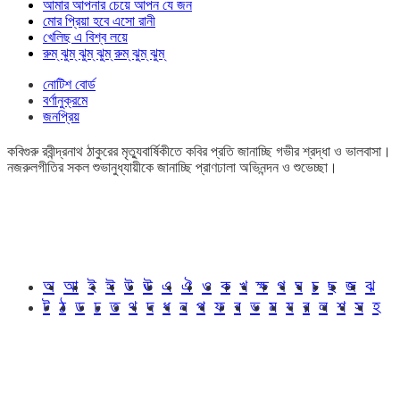
আমার আপনার চেয়ে আপন যে জন
মোর প্রিয়া হবে এসো রানী
খেলিছ এ বিশ্ব লয়ে
রুম্ ঝুম্ ঝুম্ ঝুম্ রুম্ ঝুম্ ঝুম্
নোটিশ বোর্ড
বর্ণানুক্রমে
জনপ্রিয়
কবিগুরু রবীন্দ্রনাথ ঠাকুরের মৃত্যুবার্ষিকীতে কবির প্রতি জানাচ্ছি গভীর শ্রদ্ধা ও ভালবাসা।
নজরুলগীতির সকল শুভানুধ্যায়ীকে জানাচ্ছি প্রাণঢালা অভিনন্দন ও শুভেচ্ছা।
অ
আ
ই
ঈ
উ
ঊ
এ
ঐ
ও
ক
খ
ক্ষ
গ
ঘ
চ
ছ
জ
ঝ
ট
ঠ
ড
ঢ
ত
থ
দ
ধ
ন
প
ফ
ব
ভ
ম
য
র
ল
শ
স
হ