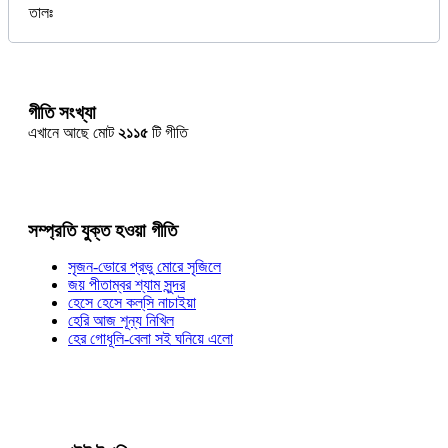
তালঃ
গীতি সংখ্যা
এখানে আছে মোট
২১১৫
টি গীতি
সম্প্রতি যুক্ত হওয়া গীতি
সৃজন-ভোরে প্রভু মোরে সৃজিলে
জয় পীতাম্বর শ্যাম সুন্দর
হেসে হেসে কল্‌সি নাচাইয়া
হেরি আজ শূন্য নিখিল
হের গোধূলি-বেলা সই ঘনিয়ে এলো