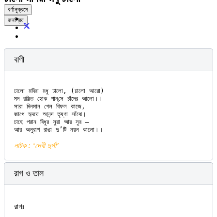
বর্ণানুক্রমে
জনপ্রিয়
বাণী
ঢালো মদিরা মধু ঢালো, (ঢালো আরো)

মদ রঞ্জিত হোক পান্‌সে চাঁদের আলো।।

সারা দিনমান গেল বিফল কাজে,

জাগে হৃদয়ে আনন্দ তৃষ্ণা সাঁঝে।

চাহে পরান বিধুর সুরা আর সুর —

নাটক : ‘দেবী দুর্গা’
রাগ ও তাল
রাগঃ