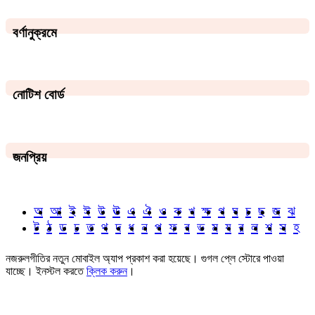
বর্ণানুক্রমে
নোটিশ বোর্ড
জনপ্রিয়
অ
আ
ই
ঈ
উ
ঊ
এ
ঐ
ও
ক
খ
ক্ষ
গ
ঘ
চ
ছ
জ
ঝ
ট
ঠ
ড
ঢ
ত
থ
দ
ধ
ন
প
ফ
ব
ভ
ম
য
র
ল
শ
স
হ
নজরুলগীতির নতুন মোবাইল অ্যাপ প্রকাশ করা হয়েছে। গুগল প্লে স্টোরে পাওয়া
যাচ্ছে। ইনস্টল করতে
ক্লিক করুন
।