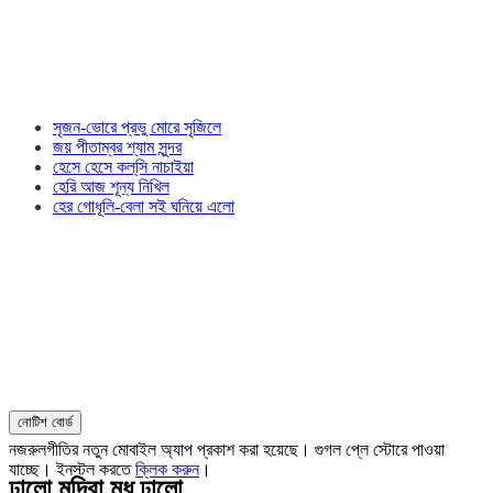
সৃজন-ভোরে প্রভু মোরে সৃজিলে
জয় পীতাম্বর শ্যাম সুন্দর
হেসে হেসে কল্‌সি নাচাইয়া
হেরি আজ শূন্য নিখিল
হের গোধূলি-বেলা সই ঘনিয়ে এলো
নোটিশ বোর্ড
নজরুলগীতির নতুন মোবাইল অ্যাপ প্রকাশ করা হয়েছে। গুগল প্লে স্টোরে পাওয়া
যাচ্ছে। ইনস্টল করতে
ক্লিক করুন
।
ঢালো মদিরা মধু ঢালো