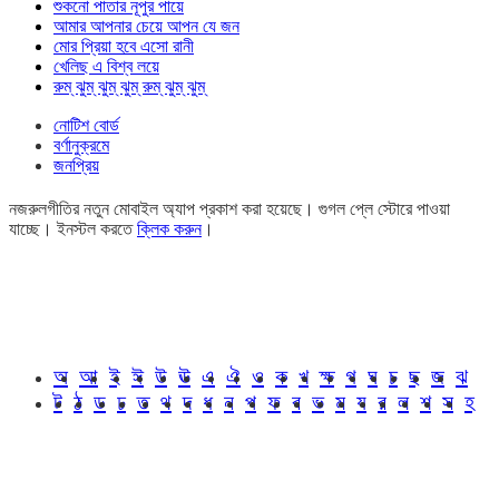
শুকনো পাতার নূপুর পায়ে
আমার আপনার চেয়ে আপন যে জন
মোর প্রিয়া হবে এসো রানী
খেলিছ এ বিশ্ব লয়ে
রুম্ ঝুম্ ঝুম্ ঝুম্ রুম্ ঝুম্ ঝুম্
নোটিশ বোর্ড
বর্ণানুক্রমে
জনপ্রিয়
নজরুলগীতির নতুন মোবাইল অ্যাপ প্রকাশ করা হয়েছে। গুগল প্লে স্টোরে পাওয়া
যাচ্ছে। ইনস্টল করতে
ক্লিক করুন
।
অ
আ
ই
ঈ
উ
ঊ
এ
ঐ
ও
ক
খ
ক্ষ
গ
ঘ
চ
ছ
জ
ঝ
ট
ঠ
ড
ঢ
ত
থ
দ
ধ
ন
প
ফ
ব
ভ
ম
য
র
ল
শ
স
হ