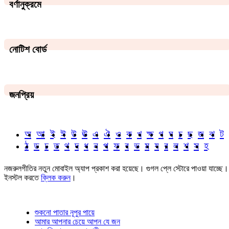
বর্ণানুক্রমে
নোটিশ বোর্ড
জনপ্রিয়
অ
আ
ই
ঈ
উ
ঊ
এ
ঐ
ও
ক
খ
ক্ষ
গ
ঘ
চ
ছ
জ
ঝ
ট
ঠ
ড
ঢ
ত
থ
দ
ধ
ন
প
ফ
ব
ভ
ম
য
র
ল
শ
স
হ
নজরুলগীতির নতুন মোবাইল অ্যাপ প্রকাশ করা হয়েছে। গুগল প্লে স্টোরে পাওয়া যাচ্ছে।
ইনস্টল করতে
ক্লিক করুন
।
শুকনো পাতার নূপুর পায়ে
আমার আপনার চেয়ে আপন যে জন