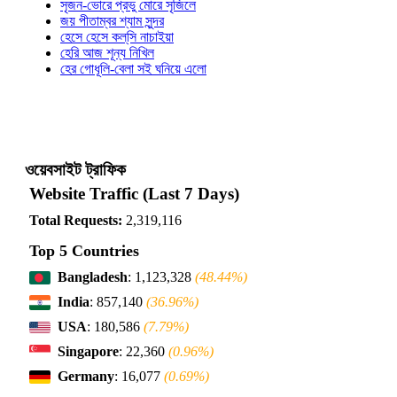
সৃজন-ভোরে প্রভু মোরে সৃজিলে
জয় পীতাম্বর শ্যাম সুন্দর
হেসে হেসে কল্‌সি নাচাইয়া
হেরি আজ শূন্য নিখিল
হের গোধূলি-বেলা সই ঘনিয়ে এলো
ওয়েবসাইট ট্রাফিক
Website Traffic (Last 7 Days)
Total Requests:
2,319,116
Top 5 Countries
Bangladesh
: 1,123,328
(48.44%)
India
: 857,140
(36.96%)
USA
: 180,586
(7.79%)
Singapore
: 22,360
(0.96%)
Germany
: 16,077
(0.69%)