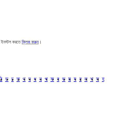
। ইনস্টল করতে
ক্লিক করুন
।
ঠ
ড
ঢ
ত
থ
দ
ধ
ন
প
ফ
ব
ভ
ম
য
র
ল
শ
স
হ