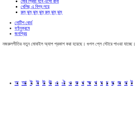
মোর প্রিয়া হবে এসো রানী
খেলিছ এ বিশ্ব লয়ে
রুম্ ঝুম্ ঝুম্ ঝুম্ রুম্ ঝুম্ ঝুম্
নোটিশ বোর্ড
বর্ণানুক্রমে
জনপ্রিয়
নজরুলগীতির নতুন মোবাইল অ্যাপ প্রকাশ করা হয়েছে। গুগল প্লে স্টোরে পাওয়া যাচ্ছে
অ
আ
ই
ঈ
উ
ঊ
এ
ঐ
ও
ক
খ
ক্ষ
গ
ঘ
চ
ছ
জ
ঝ
ট