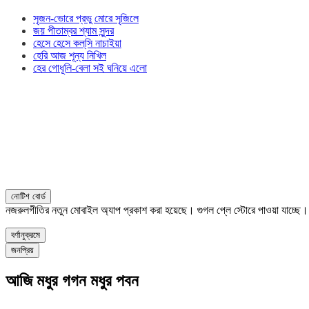
সৃজন-ভোরে প্রভু মোরে সৃজিলে
জয় পীতাম্বর শ্যাম সুন্দর
হেসে হেসে কল্‌সি নাচাইয়া
হেরি আজ শূন্য নিখিল
হের গোধূলি-বেলা সই ঘনিয়ে এলো
নোটিশ বোর্ড
নজরুলগীতির নতুন মোবাইল অ্যাপ প্রকাশ করা হয়েছে। গুগল প্লে স্টোরে পাওয়া যাচ্ছে
বর্ণানুক্রমে
জনপ্রিয়
আজি মধুর গগন মধুর পবন