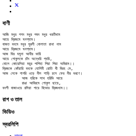
বাণী
আজি মধুর গগন মধুর পবন মধুর ধরতীধাম

আয়ে ব্রিজমে ঘনশ্যাম।

বাজত বনমে মধুর মুরলী বোলাতা রাধা নাম

আয়ে ব্রিজমে ঘনশ্যাম।

আজ থির যমুনা আধীর ভায়ি

আয়ে গোকুলকে চাঁদ অন্ধেরি গ্যয়ি,

বোলে কোয়েলিয়া ময়ূর পাপিহা পিয়া পিয়া অবিরাম।।

ব্রিজকে কোঁয়ারি বনকে যোগিনী রোতি থী বিরহ মে,

আজ লেকে গাগরি ওড়ে নীল শাড়ি চলে ফের নীর ভরণে।

	আজ হরিকে সাথ হরিভি আয়ে

	রাঙা আবিরমে গোকুল ছায়ে,

রাগ ও তাল
ভিডিও
স্বরলিপি
দাদ্‌রা