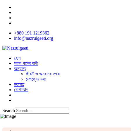
+880 191 1219362
info@nazrulgeeti.org
হোম
সকল গানের বাণী
অন্যান্য
জীবনী ও অন্যান্য তথ্য
নেপথ্যের কথা
মতামত
যোগাযোগ
Search