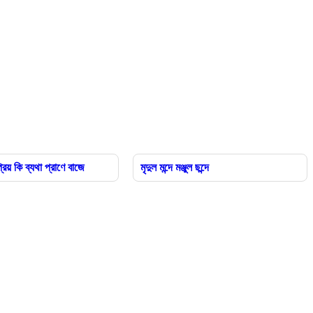
রিয় কি ব্যথা প্রাণে বাজে
মৃদুল মন্দে মঞ্জুল ছন্দে