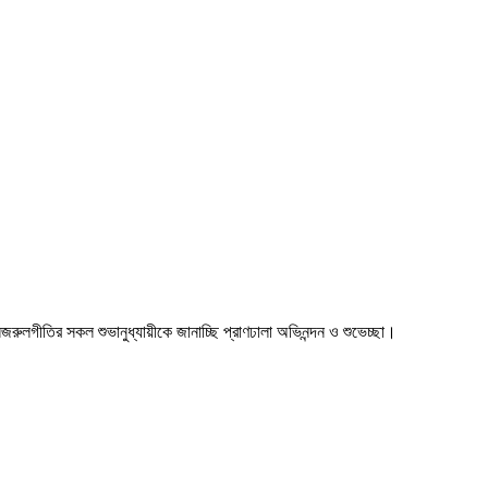
া। নজরুলগীতির সকল শুভানুধ্যায়ীকে জানাচ্ছি প্রাণঢালা অভিনন্দন ও শুভেচ্ছা।