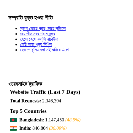
সম্প্রতি যুক্ত হওয়া গীতি
সৃজন-ভোরে প্রভু মোরে সৃজিলে
জয় পীতাম্বর শ্যাম সুন্দর
হেসে হেসে কল্‌সি নাচাইয়া
হেরি আজ শূন্য নিখিল
হের গোধূলি-বেলা সই ঘনিয়ে এলো
ওয়েবসাইট ট্রাফিক
Website Traffic (Last 7 Days)
Total Requests:
2,346,394
Top 5 Countries
Bangladesh
: 1,147,450
(48.9%)
India
: 846,804
(36.09%)