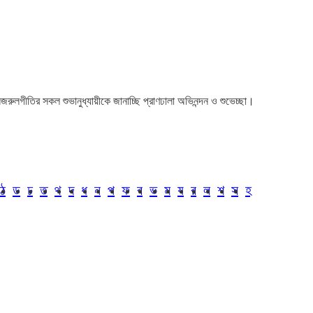
া। নজরুলগীতির সকল শুভানুধ্যায়ীকে জানাচ্ছি প্রাণঢালা অভিনন্দন ও শুভেচ্ছা।
ঠ
ড
ঢ
ত
থ
দ
ধ
ন
প
ফ
ব
ভ
ম
য
র
ল
শ
স
হ