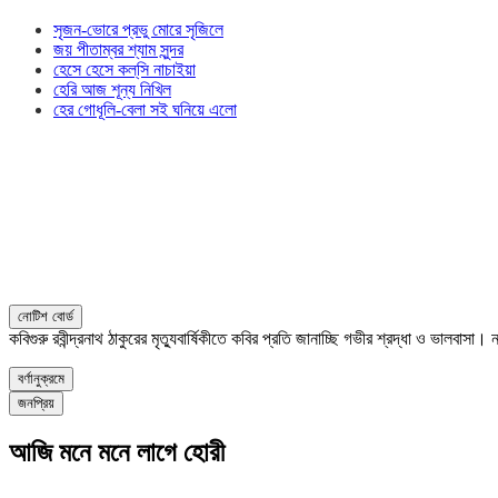
সৃজন-ভোরে প্রভু মোরে সৃজিলে
জয় পীতাম্বর শ্যাম সুন্দর
হেসে হেসে কল্‌সি নাচাইয়া
হেরি আজ শূন্য নিখিল
হের গোধূলি-বেলা সই ঘনিয়ে এলো
নোটিশ বোর্ড
কবিগুরু রবীন্দ্রনাথ ঠাকুরের মৃত্যুবার্ষিকীতে কবির প্রতি জানাচ্ছি গভীর শ্রদ্ধা ও ভালবাস
বর্ণানুক্রমে
জনপ্রিয়
আজি মনে মনে লাগে হোরী