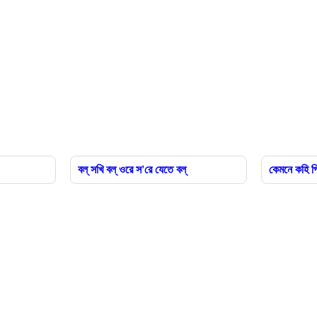
বল্ সখি বল্ ওরে স'রে যেতে বল্
কেমনে কহি প্