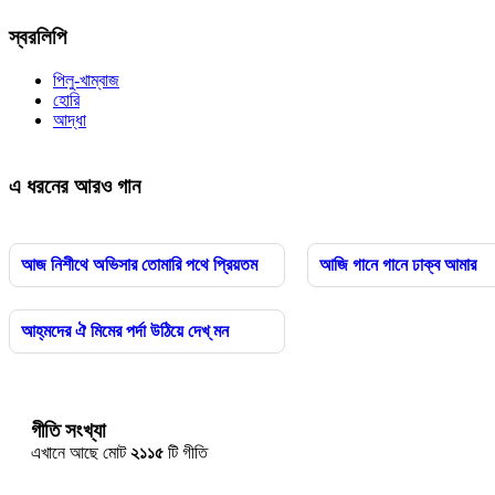
স্বরলিপি
পিলু-খাম্বাজ
হোরি
আদ্ধা
এ ধরনের আরও গান
আজ নিশীথে অভিসার তোমারি পথে প্রিয়তম
আজি গানে গানে ঢাক্‌ব আমার
আহ্‌মদের ঐ মিমের পর্দা উঠিয়ে দেখ্ মন
গীতি সংখ্যা
এখানে আছে মোট
২১১৫
টি গীতি