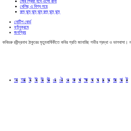
মোর প্রিয়া হবে এসো রানী
খেলিছ এ বিশ্ব লয়ে
রুম্ ঝুম্ ঝুম্ ঝুম্ রুম্ ঝুম্ ঝুম্
নোটিশ বোর্ড
বর্ণানুক্রমে
জনপ্রিয়
কবিগুরু রবীন্দ্রনাথ ঠাকুরের মৃত্যুবার্ষিকীতে কবির প্রতি জানাচ্ছি গভীর শ্রদ্ধা ও ভালবাস
অ
আ
ই
ঈ
উ
ঊ
এ
ঐ
ও
ক
খ
ক্ষ
গ
ঘ
চ
ছ
জ
ঝ
ট