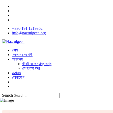
+880 191 1219362
info@nazrulgeeti.org
হোম
সকল গানের বাণী
অন্যান্য
জীবনী ও অন্যান্য তথ্য
নেপথ্যের কথা
মতামত
যোগাযোগ
Search