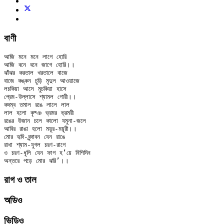
বাণী
আজি মনে মনে লাগে হোরি

আজি বনে বনে জাগে হোরি।।

ঝাঁঝর করতাল খরতালে বাজে

বাজে কঙ্কন চুড়ি মৃদুল আওয়াজে

লচকিয়া আসে মুচকিয়া হাসে

প্রেম-উল্লাসে শ্যামল গোরী।।

কদম্ব তমাল রঙে লালে লাল

লাল হলো কৃষ্ঞ ভ্রমর ভ্রমরী

রঙের উজান চলে কালো যমুনা-জলে

আবির রাঙা হলো ময়ূর-ময়ূরী।।

মোর হৃদি-বৃন্দাবন যেন রাঙে

রাধা শ্যাম-যুগল চরণ-রাগে

ও চরণ-ধূলি যেন ফাগ হ’য়ে নিশিদিন

রাগ ও তাল
অডিও
ভিডিও