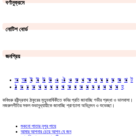
বর্ণানুক্রমে
নোটিশ বোর্ড
জনপ্রিয়
অ
আ
ই
ঈ
উ
ঊ
এ
ঐ
ও
ক
খ
ক্ষ
গ
ঘ
চ
ছ
জ
ঝ
ট
ঠ
ড
ঢ
ত
থ
দ
ধ
ন
প
ফ
ব
ভ
ম
য
র
ল
শ
স
হ
কবিগুরু রবীন্দ্রনাথ ঠাকুরের মৃত্যুবার্ষিকীতে কবির প্রতি জানাচ্ছি গভীর শ্রদ্ধা ও ভালবাসা।
নজরুলগীতির সকল শুভানুধ্যায়ীকে জানাচ্ছি প্রাণঢালা অভিনন্দন ও শুভেচ্ছা।
শুকনো পাতার নূপুর পায়ে
আমার আপনার চেয়ে আপন যে জন