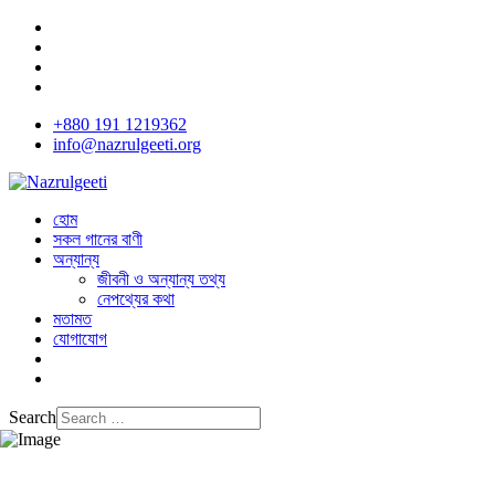
+880 191 1219362
info@nazrulgeeti.org
হোম
সকল গানের বাণী
অন্যান্য
জীবনী ও অন্যান্য তথ্য
নেপথ্যের কথা
মতামত
যোগাযোগ
Search