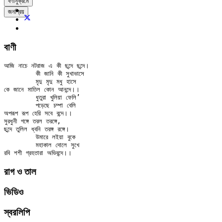
বর্ণানুক্রমে
জনপ্রিয়
বাণী
আজি নাচে নটরাজ এ কী ছন্দে ছন্দে।

	কী জানি কী সুখাভাসে

	মৃদু মৃদু মধু হাসে

কে জানে মাতিল কোন আনন্দে।।

	ধুতুরা খুলিয়া ফেলি’

	পড়েছে চম্পা বেলি

অপরূপ রূপ হেরি সবে বন্দে।।

সুরধুনী গঙ্গে তরল তরঙ্গে,

ছন্দে তুলিল ধ্বনি তরঙ্গ রঙ্গে।

	উমারে লইয়া বুকে

	মহাকাল দোলে সুখে

রাগ ও তাল
ভিডিও
স্বরলিপি