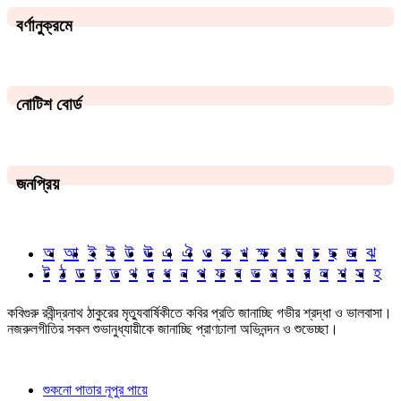
বর্ণানুক্রমে
নোটিশ বোর্ড
জনপ্রিয়
অ
আ
ই
ঈ
উ
ঊ
এ
ঐ
ও
ক
খ
ক্ষ
গ
ঘ
চ
ছ
জ
ঝ
ট
ঠ
ড
ঢ
ত
থ
দ
ধ
ন
প
ফ
ব
ভ
ম
য
র
ল
শ
স
হ
কবিগুরু রবীন্দ্রনাথ ঠাকুরের মৃত্যুবার্ষিকীতে কবির প্রতি জানাচ্ছি গভীর শ্রদ্ধা ও ভালবাসা।
নজরুলগীতির সকল শুভানুধ্যায়ীকে জানাচ্ছি প্রাণঢালা অভিনন্দন ও শুভেচ্ছা।
শুকনো পাতার নূপুর পায়ে