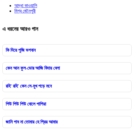
আদ্ধা কাওয়ালি
মিশ্র জৌনপুরী
এ ধরনের আরও গান
কি দিয়ে পূজি ভগবান
কেন আন ফুল-ডোর আজি বিদায় বেলা
রহি' রহি' কেন সে-মুখ পড়ে মনে
পিউ পিউ পিউ বোলে পাপিয়া
জানি পাব না তোমায় হে প্রিয় আমার