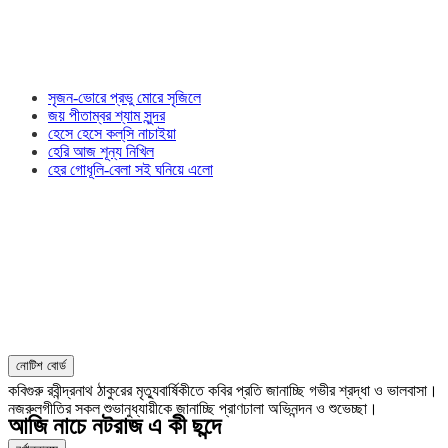
সৃজন-ভোরে প্রভু মোরে সৃজিলে
জয় পীতাম্বর শ্যাম সুন্দর
হেসে হেসে কল্‌সি নাচাইয়া
হেরি আজ শূন্য নিখিল
হের গোধূলি-বেলা সই ঘনিয়ে এলো
নোটিশ বোর্ড
কবিগুরু রবীন্দ্রনাথ ঠাকুরের মৃত্যুবার্ষিকীতে কবির প্রতি জানাচ্ছি গভীর শ্রদ্ধা ও ভালবাসা।
নজরুলগীতির সকল শুভানুধ্যায়ীকে জানাচ্ছি প্রাণঢালা অভিনন্দন ও শুভেচ্ছা।
আজি নাচে নটরাজ এ কী ছন্দে