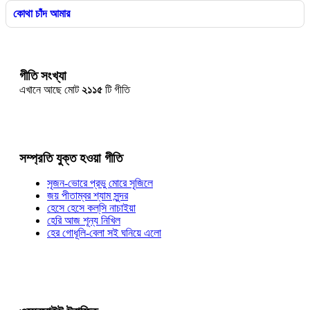
কোথা চাঁদ আমার
গীতি সংখ্যা
এখানে আছে মোট
২১১৫
টি গীতি
সম্প্রতি যুক্ত হওয়া গীতি
সৃজন-ভোরে প্রভু মোরে সৃজিলে
জয় পীতাম্বর শ্যাম সুন্দর
হেসে হেসে কল্‌সি নাচাইয়া
হেরি আজ শূন্য নিখিল
হের গোধূলি-বেলা সই ঘনিয়ে এলো