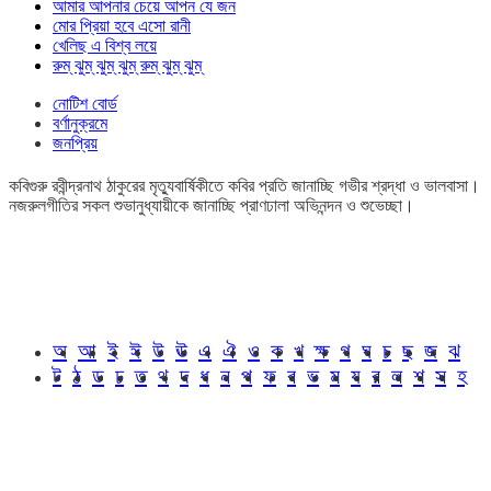
আমার আপনার চেয়ে আপন যে জন
মোর প্রিয়া হবে এসো রানী
খেলিছ এ বিশ্ব লয়ে
রুম্ ঝুম্ ঝুম্ ঝুম্ রুম্ ঝুম্ ঝুম্
নোটিশ বোর্ড
বর্ণানুক্রমে
জনপ্রিয়
কবিগুরু রবীন্দ্রনাথ ঠাকুরের মৃত্যুবার্ষিকীতে কবির প্রতি জানাচ্ছি গভীর শ্রদ্ধা ও ভালবাসা।
নজরুলগীতির সকল শুভানুধ্যায়ীকে জানাচ্ছি প্রাণঢালা অভিনন্দন ও শুভেচ্ছা।
অ
আ
ই
ঈ
উ
ঊ
এ
ঐ
ও
ক
খ
ক্ষ
গ
ঘ
চ
ছ
জ
ঝ
ট
ঠ
ড
ঢ
ত
থ
দ
ধ
ন
প
ফ
ব
ভ
ম
য
র
ল
শ
স
হ