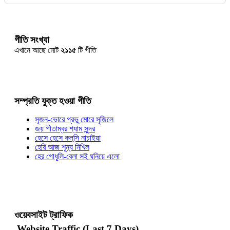
গীতি সংখ্যা
এখানে আছে মোট
২১১৫
টি গীতি
সম্প্রতি যুক্ত হওয়া গীতি
সৃজন-ভোরে প্রভু মোরে সৃজিলে
জয় পীতাম্বর শ্যাম সুন্দর
হেসে হেসে কল্‌সি নাচাইয়া
হেরি আজ শূন্য নিখিল
হের গোধূলি-বেলা সই ঘনিয়ে এলো
ওয়েবসাইট ট্রাফিক
Website Traffic (Last 7 Days)