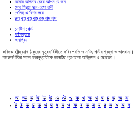
আমার আপনার চেয়ে আপন যে জন
মোর প্রিয়া হবে এসো রানী
খেলিছ এ বিশ্ব লয়ে
রুম্ ঝুম্ ঝুম্ ঝুম্ রুম্ ঝুম্ ঝুম্
নোটিশ বোর্ড
বর্ণানুক্রমে
জনপ্রিয়
কবিগুরু রবীন্দ্রনাথ ঠাকুরের মৃত্যুবার্ষিকীতে কবির প্রতি জানাচ্ছি গভীর শ্রদ্ধা ও ভালবাসা।
নজরুলগীতির সকল শুভানুধ্যায়ীকে জানাচ্ছি প্রাণঢালা অভিনন্দন ও শুভেচ্ছা।
অ
আ
ই
ঈ
উ
ঊ
এ
ঐ
ও
ক
খ
ক্ষ
গ
ঘ
চ
ছ
জ
ঝ
ট
ঠ
ড
ঢ
ত
থ
দ
ধ
ন
প
ফ
ব
ভ
ম
য
র
ল
শ
স
হ