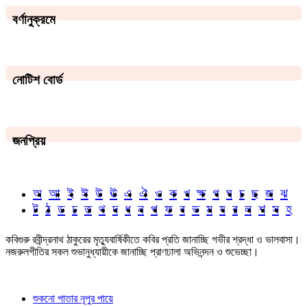
বর্ণানুক্রমে
নোটিশ বোর্ড
জনপ্রিয়
অ
আ
ই
ঈ
উ
ঊ
এ
ঐ
ও
ক
খ
ক্ষ
গ
ঘ
চ
ছ
জ
ঝ
ট
ঠ
ড
ঢ
ত
থ
দ
ধ
ন
প
ফ
ব
ভ
ম
য
র
ল
শ
স
হ
কবিগুরু রবীন্দ্রনাথ ঠাকুরের মৃত্যুবার্ষিকীতে কবির প্রতি জানাচ্ছি গভীর শ্রদ্ধা ও ভালবাসা।
নজরুলগীতির সকল শুভানুধ্যায়ীকে জানাচ্ছি প্রাণঢালা অভিনন্দন ও শুভেচ্ছা।
শুকনো পাতার নূপুর পায়ে