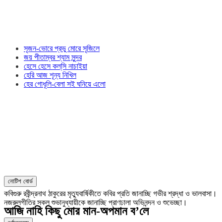
সৃজন-ভোরে প্রভু মোরে সৃজিলে
জয় পীতাম্বর শ্যাম সুন্দর
হেসে হেসে কল্‌সি নাচাইয়া
হেরি আজ শূন্য নিখিল
হের গোধূলি-বেলা সই ঘনিয়ে এলো
নোটিশ বোর্ড
কবিগুরু রবীন্দ্রনাথ ঠাকুরের মৃত্যুবার্ষিকীতে কবির প্রতি জানাচ্ছি গভীর শ্রদ্ধা ও ভালবাসা।
নজরুলগীতির সকল শুভানুধ্যায়ীকে জানাচ্ছি প্রাণঢালা অভিনন্দন ও শুভেচ্ছা।
আজি নাহি কিছু মোর মান-অপমান ব’লে