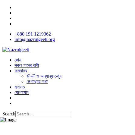
+880 191 1219362
info@nazrulgeeti.org
হোম
সকল গানের বাণী
অন্যান্য
জীবনী ও অন্যান্য তথ্য
নেপথ্যের কথা
মতামত
যোগাযোগ
Search