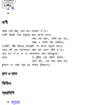
বর্ণানুক্রমে
জনপ্রিয়
বাণী
আজি নাহি কিছু মোর মান-অপমান ব’লে।

সকলি দিয়াছি মোর ঠাকুরের রাঙা চরণের তলে॥

		মোর দেহ-প্রাণ, জাতি কুল মান,

		লজ্জা ও গ্লানি আর অভিমান;

(আমি) দিছি চিরতরে জলাঞ্জলি গো কালো যমুনার জলে॥

মোরে যদি কেহ ভালোবাসে আজ জল আসে আঁখি ভ’রে।

মোর ছল ক’রে সে যে ভালোবাসে মোর শ্যামসুন্দরে।

মোরে		না বুঝিয়া কেহ করিলে আঘাত

		কেঁদে বলি, ওরে ক্ষমা করো নাথ্

রাগ ও তাল
ভিডিও
স্বরলিপি
কাহার্‌বা