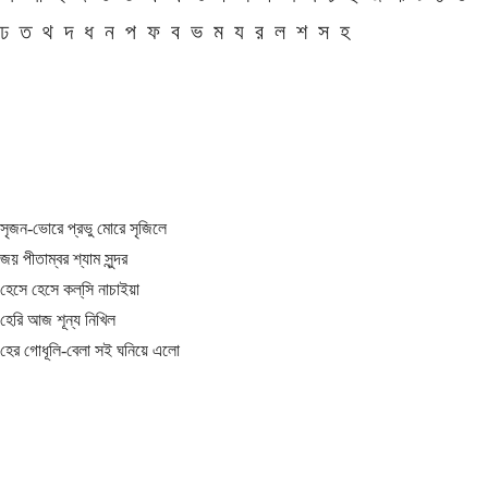
ঢ
ত
থ
দ
ধ
ন
প
ফ
ব
ভ
ম
য
র
ল
শ
স
হ
সৃজন-ভোরে প্রভু মোরে সৃজিলে
জয় পীতাম্বর শ্যাম সুন্দর
হেসে হেসে কল্‌সি নাচাইয়া
হেরি আজ শূন্য নিখিল
হের গোধূলি-বেলা সই ঘনিয়ে এলো