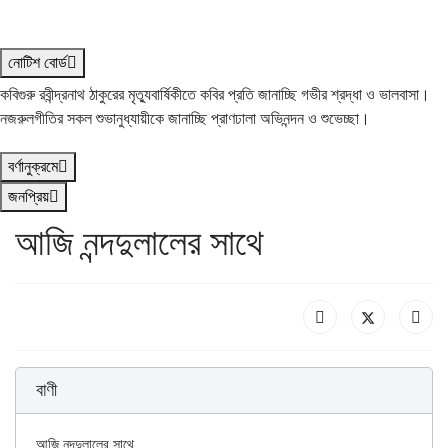
নোটিশ বোর্ড
কবিগুরু রবীন্দ্রনাথ ঠাকুরের মৃত্যুবার্ষিকীতে কবির প্রতি জানাচ্ছি গভীর শ্রদ্ধা ও ভালবাসা।
নজরুলগীতির সকল শুভানুধ্যায়ীকে জানাচ্ছি প্রাণঢালা অভিনন্দন ও শুভেচ্ছা।
বর্ণানুক্রমে
জনপ্রিয়
আজি নন্দদুলালের সাথে
বাণী
আজি নন্দদুলালের সাথে
