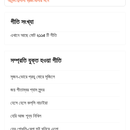
আনন্দ-দুলালী ব্রজ-বালার সনে
গীতি সংখ্যা
এখানে আছে মোট
২১১৫
টি গীতি
সম্প্রতি যুক্ত হওয়া গীতি
সৃজন-ভোরে প্রভু মোরে সৃজিলে
জয় পীতাম্বর শ্যাম সুন্দর
হেসে হেসে কল্‌সি নাচাইয়া
হেরি আজ শূন্য নিখিল
হের গোধূলি-বেলা সই ঘনিয়ে এলো