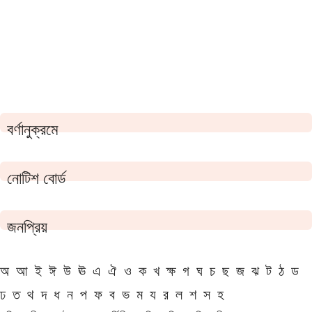
বর্ণানুক্রমে
নোটিশ বোর্ড
জনপ্রিয়
অ
আ
ই
ঈ
উ
ঊ
এ
ঐ
ও
ক
খ
ক্ষ
গ
ঘ
চ
ছ
জ
ঝ
ট
ঠ
ড
ঢ
ত
থ
দ
ধ
ন
প
ফ
ব
ভ
ম
য
র
ল
শ
স
হ