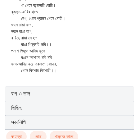
	ঐ খেলে ব্রজনারী হোরি।

কুঙ্কুম-আবির হাতে

	দেখ, খেলে শ্যামল খেলে গোরী।।

থালে রাঙা ফাগ,

নয়নে রাঙা রাগ,

ঝরিছে রাঙা সোহাগ

	রাঙা পিচ্‌কারি ভরি।।

পলাশ শিমুলে ডালিম ফুলে

	রঙনে অশোকে মরি মরি।

ফাগ-আবির ঝরে তরুলতা চরাচরে,

রাগ ও তাল
ভিডিও
স্বরলিপি
কাহার্‌বা
হোরি
খাম্বাজ-কাফি