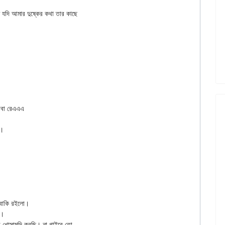
তে যদি আমার দুষ্কের কথা তার কাছে

।

 বাকি রইলো।

।

 খোসামুদি করছি। না গাইবে তো
