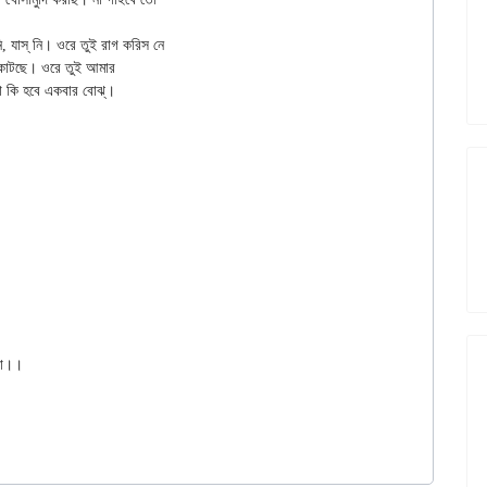
 কাটছে। ওরে তুই আমার

কি হবে একবার বোঝ্‌।

গো।।
