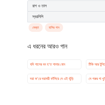
রাগ ও তাল
স্বরলিপি
ফের্‌তা
হাসির গান
এ ধরনের আরও গান
যদি শালের বন হ’ত শালার বোন
টিকি আর টুপিত
দয়া ক’রে দয়াময়ী ফাঁসিয়ে দে এই ভুঁড়ি
দে গরুর গা ধু