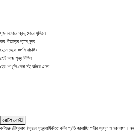
সৃজন-ভোরে প্রভু মোরে সৃজিলে
জয় পীতাম্বর শ্যাম সুন্দর
হেসে হেসে কল্‌সি নাচাইয়া
হেরি আজ শূন্য নিখিল
হের গোধূলি-বেলা সই ঘনিয়ে এলো
নোটিশ বোর্ড
কবিগুরু রবীন্দ্রনাথ ঠাকুরের মৃত্যুবার্ষিকীতে কবির প্রতি জানাচ্ছি গভীর শ্রদ্ধা ও ভালবাসা।