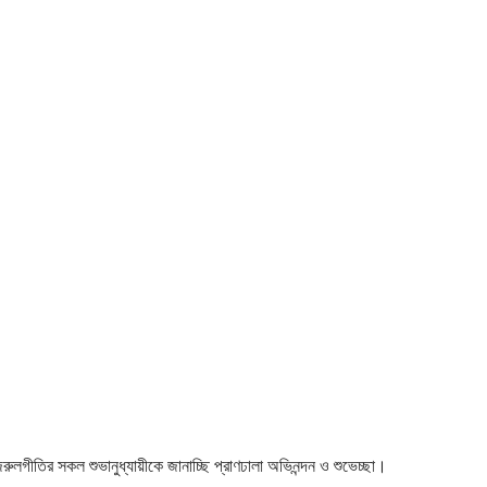
 নজরুলগীতির সকল শুভানুধ্যায়ীকে জানাচ্ছি প্রাণঢালা অভিনন্দন ও শুভেচ্ছা।