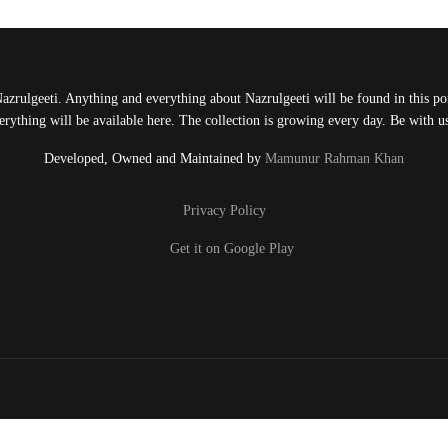
Nazrulgeeti. Anything and everything about Nazrulgeeti will be found in this port
rything will be available here. The collection is growing every day. Be with 
Developed, Owned and Maintained by
Mamunur Rahman Khan
Privacy Policy