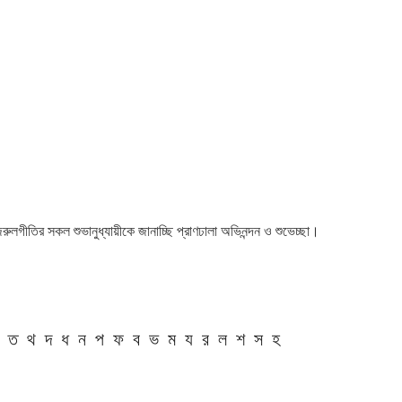
 নজরুলগীতির সকল শুভানুধ্যায়ীকে জানাচ্ছি প্রাণঢালা অভিনন্দন ও শুভেচ্ছা।
ত
থ
দ
ধ
ন
প
ফ
ব
ভ
ম
য
র
ল
শ
স
হ