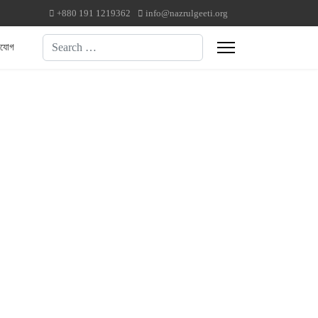
+880 191 1219362
info@nazrulgeeti.org
Search
াযোগ