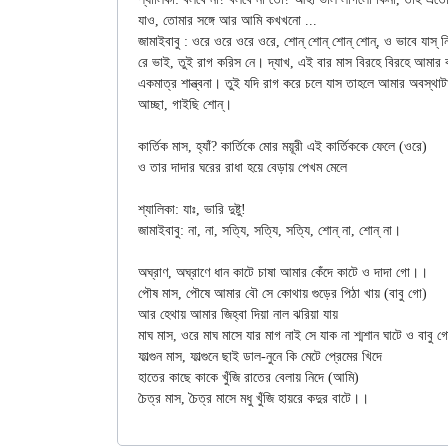
যাও, তোমার সঙ্গে আর আমি কখখনো ...

জামাইবাবু : ওরে ওরে ওরে ওরে, শোন্‌ শোন্‌ শোন্‌ শোন্‌, ও ভাবে যাস্‌ নি, যাস্‌ নি। ওরে তুই রাগ করিস নে

রে ভাই, তুই রাগ করিস নে। দ্যাখ, এই বার মাস বিরহে বিরহে আমার
একমাত্র শান্ত্বনা। তুই যদি রাগ করে চলে যাস তাহলে আমার অবস্থাটা 
আচ্ছা, গাইছি শোন্‌।

কার্তিক মাস, হ্যাঁ? কার্তিকে মোর ময়ূরী এই কার্তিককে ফেলে (ওরে)

ও তার দাদার ঘরের রাধা হয়ে বেড়ায় পেখম মেলে

শ্যালিকা: যাঃ, ভারি দুষ্টু!

জামাইবাবু: না, না, সত্যি, সত্যি, সত্যি, শোন্‌ না, শোন্‌ না।

অঘ্রাণ, অঘ্রাণে ধান কাটে চাষা আমার কেঁদে কাটে ও দাদা গো।।

পৌষ মাস, পৌষে আমার বৌ সে কোথায় গুড়ের পিঠা খায় (বাবু গো)

আর হেথায় আমার জিহ্বা দিয়া নাল ঝরিয়া যায়

মাঘ মাস, ওরে মাঘ মাসে যার মাগ নাই সে যাক না শ্মশান ঘাটে ও বাবু 
ফাল্গুন মাস, ফাল্গুনে ছাই ডাল-নুনে কি মেটে প্রেমের খিদে

হাতের কাছে কাকে খুঁজি রাতের বেলায় নিদে (আমি)
