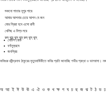
শুকনো পাতার নূপুর পায়ে
আমার আপনার চেয়ে আপন যে জন
মোর প্রিয়া হবে এসো রানী
খেলিছ এ বিশ্ব লয়ে
রুম্ ঝুম্ ঝুম্ ঝুম্ রুম্ ঝুম্ ঝুম্
নোটিশ বোর্ড
বর্ণানুক্রমে
জনপ্রিয়
কবিগুরু রবীন্দ্রনাথ ঠাকুরের মৃত্যুবার্ষিকীতে কবির প্রতি জানাচ্ছি গভীর শ্রদ্ধা ও ভালবাসা।
অ
আ
ই
ঈ
উ
ঊ
এ
ঐ
ও
ক
খ
ক্ষ
গ
ঘ
চ
ছ
জ
ঝ
ট
ঠ
ড
ঢ