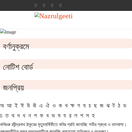
বর্ণানুক্রমে
নোটিশ বোর্ড
জনপ্রিয়
অ
আ
ই
ঈ
উ
ঊ
এ
ঐ
ও
ক
খ
ক্ষ
গ
ঘ
চ
ছ
জ
ঝ
ট
ঠ
ড
ঢ
ত
থ
দ
ধ
ন
প
ফ
ব
ভ
ম
য
র
ল
শ
স
হ
কবিগুরু রবীন্দ্রনাথ ঠাকুরের মৃত্যুবার্ষিকীতে কবির প্রতি জানাচ্ছি গভীর শ্রদ্ধা ও ভালবাসা।
নজরুলগীতির সকল শুভানুধ্যায়ীকে জানাচ্ছি প্রাণঢালা অভিনন্দন ও শুভেচ্ছা।