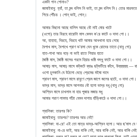
একটা গান শোনাও?

জামাইবাবু: হ্যাঁ, তা মন্দ বলিস নি ভাই, তা মন্দ বলিস নি। তোর মারফ
গিয়ে পৌঁচয় । শোন্‌ ভাই, শোন্‌।

আমার বিছানা আছে বালিস আছে বৌ নাই মোর খাটে

(ওগো) তার বিরহে বারোটা মাস কেমন ক'রে কাটে ও দাদা গো।।

আ, হাহাহা, বিরহে, বিরহে খাট আমার আধখানা হয়ে গেছে

বৈশাখ মাস, বৈশাখে প্রাণ ভ'য়সা যেন ধুকে রোদের তাতে (বাবু গো)

হাত-পাখা আর নড়ে না ভাই রাতে পিয়ার হাতে

জৈষ্ঠি মাস, জৈষ্ঠি মাসের গরমে হিয়ার গুষ্ঠি শুদ্ধু ফাটে ও দাদা গো।।

আষাঢ় মাস, আষাঢ় মাসে কট্‌কটে ব্যাঙ ছট্‌ফটিয়ে কাঁদে, উহুহুহুহুহু — বাবা রেএএএ

ওগো চুলকানি যে উঠলো বেড়ে প্রেমের মইষা দাদে

শ্রাবণ মাস, শ্রাবণ মাসে রাবুণে প্রেম জাগে জলের ছাটে, ও দাদা গো।
ভাদ্র মাস, ভাদ্র মাসে আপনার বৌ হলো ভাদ্র বধূ (বাবু গো)

আশ্বিন মাসে চাখলাম না হায় পূজার মজার মধু

আমার পরাণ লাফায় পাঁঠা যেমন দাপায় হাঁড়িকাঠে ও দাদা গো।।

শ্যালিকা: তারপর কি?

জামাইবাবু: তারপর? তারপর আর নেই!

শ্যালিকা: বা-রে! এই তো মাত্র ভাদ্র-আশ্বিন হলো। আর ছ'মাস যে
জামাইবাবু: না-রে ভাই, আর বাকি নেই, আর বাকি নেই, আর বাকি নেই
শ্যালিকা: বলবে না? বলবে না তো? আহা ভাল লাগলো কিনা, তাই এতো