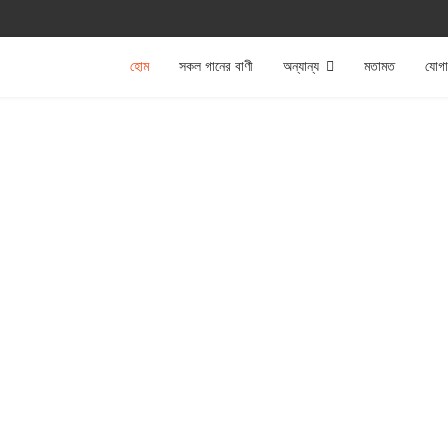
হোম
সকল গানের বাণী
অন্যান্য
মতামত
যোগ