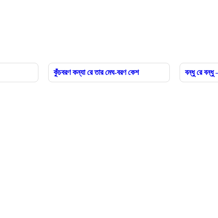
কুঁচবরণ কন্যা রে তার মেঘ-বরণ কেশ
বন্ধু রে বন্ধু