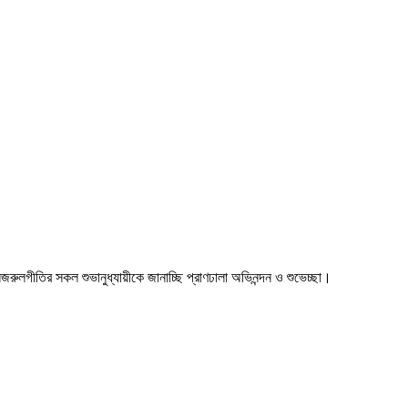
া। নজরুলগীতির সকল শুভানুধ্যায়ীকে জানাচ্ছি প্রাণঢালা অভিনন্দন ও শুভেচ্ছা।