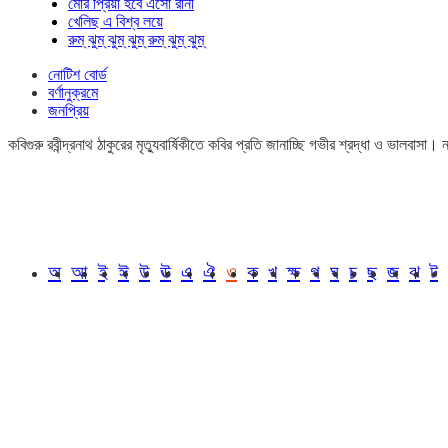
মোর প্রিয়া হবে এসো রানী
খেলিছ এ বিশ্ব লয়ে
রুম্ ঝুম্ ঝুম্ ঝুম্ রুম্ ঝুম্ ঝুম্
নোটিশ বোর্ড
বর্ণানুক্রমে
জনপ্রিয়
কবিগুরু রবীন্দ্রনাথ ঠাকুরের মৃত্যুবার্ষিকীতে কবির প্রতি জানাচ্ছি গভীর শ্রদ্ধা ও ভালবাস
অ
আ
ই
ঈ
উ
ঊ
এ
ঐ
ও
ক
খ
ক্ষ
গ
ঘ
চ
ছ
জ
ঝ
ট