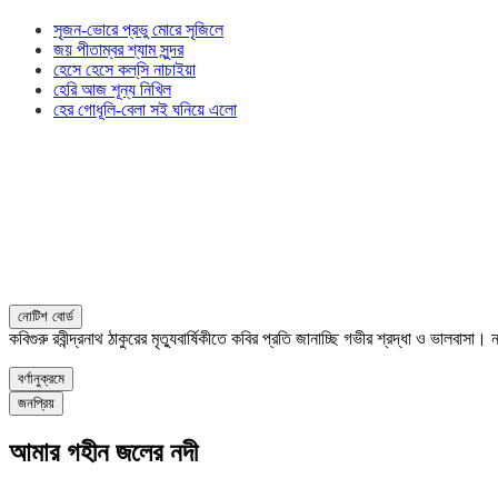
সৃজন-ভোরে প্রভু মোরে সৃজিলে
জয় পীতাম্বর শ্যাম সুন্দর
হেসে হেসে কল্‌সি নাচাইয়া
হেরি আজ শূন্য নিখিল
হের গোধূলি-বেলা সই ঘনিয়ে এলো
নোটিশ বোর্ড
কবিগুরু রবীন্দ্রনাথ ঠাকুরের মৃত্যুবার্ষিকীতে কবির প্রতি জানাচ্ছি গভীর শ্রদ্ধা ও ভালবাস
বর্ণানুক্রমে
জনপ্রিয়
আমার গহীন জলের নদী