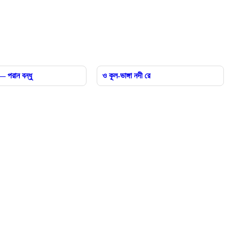
 — পরান বন্ধু
ও কূল-ভাঙ্গা নদী রে