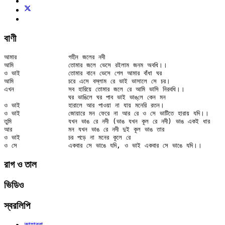
বাণী
আমার		গহীন জলের নদী

আমি		তোমার জলে ভেসে রইলাম জনম অবধি।।

ও ভাই		তোমার বানে ভেসে গেল আমার বাঁধা ঘর

আমি		চরে এসে বস্‌লাম রে ভাই ভাসালে সে চর।

এখন		সব হারিয়ে তোমার জলে রে আমি ভাসি নিরবধি।।

		ঘর ভাঙিলে ঘর পাব ভাই ভাঙ্‌লে কেন মন

ও ভাই		হারালে আর পাওয়া না যায় মনেরি রতন।

ও ভাই		জোয়ারে মন ফেরে না আর রে ও সে ভাটিতে হারায় যদি।।

তুমি		যখন ভাঙ রে নদী (ভাঙ যখন কূল রে নদী) ভাঙ একই ধার

আর		মন যখন ভাঙ রে নদী দুই কূল ভাঙ তার

ও ভাই		চর পড়ে না মনের কূলে রে

রাগ ও তাল
ভিডিও
স্বরলিপি
কাহার্‌বা