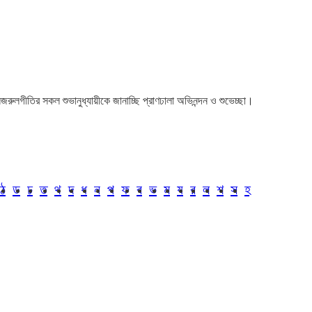
া। নজরুলগীতির সকল শুভানুধ্যায়ীকে জানাচ্ছি প্রাণঢালা অভিনন্দন ও শুভেচ্ছা।
ঠ
ড
ঢ
ত
থ
দ
ধ
ন
প
ফ
ব
ভ
ম
য
র
ল
শ
স
হ