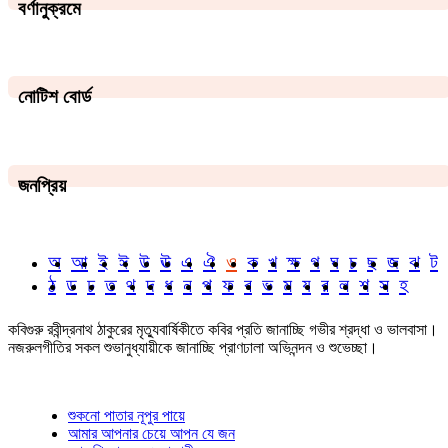
বর্ণানুক্রমে
নোটিশ বোর্ড
জনপ্রিয়
অ
আ
ই
ঈ
উ
ঊ
এ
ঐ
ও
ক
খ
ক্ষ
গ
ঘ
চ
ছ
জ
ঝ
ট
ঠ
ড
ঢ
ত
থ
দ
ধ
ন
প
ফ
ব
ভ
ম
য
র
ল
শ
স
হ
কবিগুরু রবীন্দ্রনাথ ঠাকুরের মৃত্যুবার্ষিকীতে কবির প্রতি জানাচ্ছি গভীর শ্রদ্ধা ও ভালবাসা।
নজরুলগীতির সকল শুভানুধ্যায়ীকে জানাচ্ছি প্রাণঢালা অভিনন্দন ও শুভেচ্ছা।
শুকনো পাতার নূপুর পায়ে
আমার আপনার চেয়ে আপন যে জন