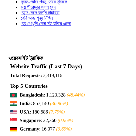
সৃজন-ভোরে প্রভু মোরে সৃজিলে
জয় পীতাম্বর শ্যাম সুন্দর
হেসে হেসে কল্‌সি নাচাইয়া
হেরি আজ শূন্য নিখিল
হের গোধূলি-বেলা সই ঘনিয়ে এলো
ওয়েবসাইট ট্রাফিক
Website Traffic (Last 7 Days)
Total Requests:
2,319,116
Top 5 Countries
Bangladesh
: 1,123,328
(48.44%)
India
: 857,140
(36.96%)
USA
: 180,586
(7.79%)
Singapore
: 22,360
(0.96%)
Germany
: 16,077
(0.69%)