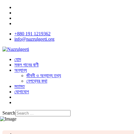
+880 191 1219362
info@nazrulgeeti.org
হোম
সকল গানের বাণী
অন্যান্য
জীবনী ও অন্যান্য তথ্য
নেপথ্যের কথা
মতামত
যোগাযোগ
Search