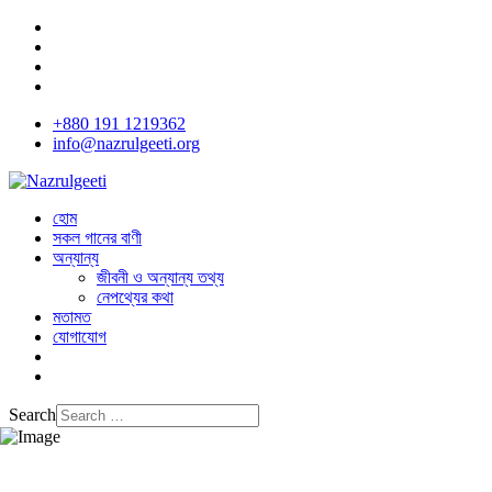
+880 191 1219362
info@nazrulgeeti.org
হোম
সকল গানের বাণী
অন্যান্য
জীবনী ও অন্যান্য তথ্য
নেপথ্যের কথা
মতামত
যোগাযোগ
Search