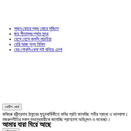
সৃজন-ভোরে প্রভু মোরে সৃজিলে
জয় পীতাম্বর শ্যাম সুন্দর
হেসে হেসে কল্‌সি নাচাইয়া
হেরি আজ শূন্য নিখিল
হের গোধূলি-বেলা সই ঘনিয়ে এলো
নোটিশ বোর্ড
কবিগুরু রবীন্দ্রনাথ ঠাকুরের মৃত্যুবার্ষিকীতে কবির প্রতি জানাচ্ছি গভীর শ্রদ্ধা ও ভালবাসা।
নজরুলগীতির সকল শুভানুধ্যায়ীকে জানাচ্ছি প্রাণঢালা অভিনন্দন ও শুভেচ্ছা।
আমায় যারা ঘিরে আছে