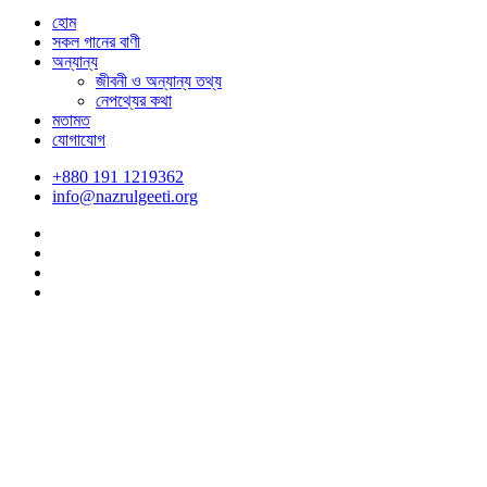
হোম
সকল গানের বাণী
অন্যান্য
জীবনী ও অন্যান্য তথ্য
নেপথ্যের কথা
মতামত
যোগাযোগ
+880 191 1219362
info@nazrulgeeti.org