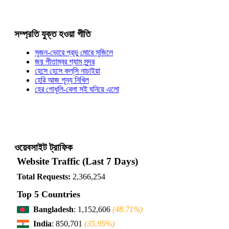
সম্প্রতি যুক্ত হওয়া গীতি
সৃজন-ভোরে প্রভু মোরে সৃজিলে
জয় পীতাম্বর শ্যাম সুন্দর
হেসে হেসে কল্‌সি নাচাইয়া
হেরি আজ শূন্য নিখিল
হের গোধূলি-বেলা সই ঘনিয়ে এলো
ওয়েবসাইট ট্রাফিক
Website Traffic (Last 7 Days)
Total Requests:
2,366,254
Top 5 Countries
Bangladesh
: 1,152,606
(48.71%)
India
: 850,701
(35.95%)