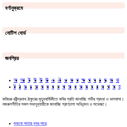
বর্ণানুক্রমে
নোটিশ বোর্ড
জনপ্রিয়
অ
আ
ই
ঈ
উ
ঊ
এ
ঐ
ও
ক
খ
ক্ষ
গ
ঘ
চ
ছ
জ
ঝ
ট
ঠ
ড
ঢ
ত
থ
দ
ধ
ন
প
ফ
ব
ভ
ম
য
র
ল
শ
স
হ
কবিগুরু রবীন্দ্রনাথ ঠাকুরের মৃত্যুবার্ষিকীতে কবির প্রতি জানাচ্ছি গভীর শ্রদ্ধা ও ভালবাসা।
নজরুলগীতির সকল শুভানুধ্যায়ীকে জানাচ্ছি প্রাণঢালা অভিনন্দন ও শুভেচ্ছা।
শুকনো পাতার নূপুর পায়ে