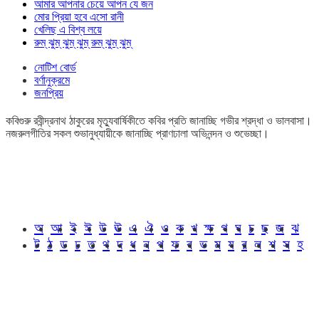
আমার আপনার চেয়ে আপন যে জন
মোর প্রিয়া হবে এসো রানী
খেলিছ এ বিশ্ব লয়ে
রুম্ ঝুম্ ঝুম্ ঝুম্ রুম্ ঝুম্ ঝুম্
নোটিশ বোর্ড
বর্ণানুক্রমে
জনপ্রিয়
কবিগুরু রবীন্দ্রনাথ ঠাকুরের মৃত্যুবার্ষিকীতে কবির প্রতি জানাচ্ছি গভীর শ্রদ্ধা ও ভালবাসা।
নজরুলগীতির সকল শুভানুধ্যায়ীকে জানাচ্ছি প্রাণঢালা অভিনন্দন ও শুভেচ্ছা।
অ
আ
ই
ঈ
উ
ঊ
এ
ঐ
ও
ক
খ
ক্ষ
গ
ঘ
চ
ছ
জ
ঝ
ট
ঠ
ড
ঢ
ত
থ
দ
ধ
ন
প
ফ
ব
ভ
ম
য
র
ল
শ
স
হ