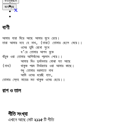
বর্ণানুক্রমে
জনপ্রিয়
বাণী
আমায় যারা ঘিরে আছে আমার মুখে চেয়ে।

তারা আমার নহে হে নাথ, (তারা) তোমার ছেলে মেয়ে।।

	ওদের তুমি রেখো সুখে

	ধ’রে তোমার আপন বুকে

বাঁচুক ওরা তোমার আশির্বাদের প্রসাদ পেয়ে।।

	আমায় দিও দুর্ভাবনার বোঝা যত আছে

(নাথ)	থাকুক পরম নির্ভরতায় ওরা আমার কাছে।

	শুধু তোমার ভরসাতে নাথ

	আমি ওদের ধরেছি হাত,

রাগ ও তাল
গীতি সংখ্যা
এখানে আছে মোট
২১১৫
টি গীতি