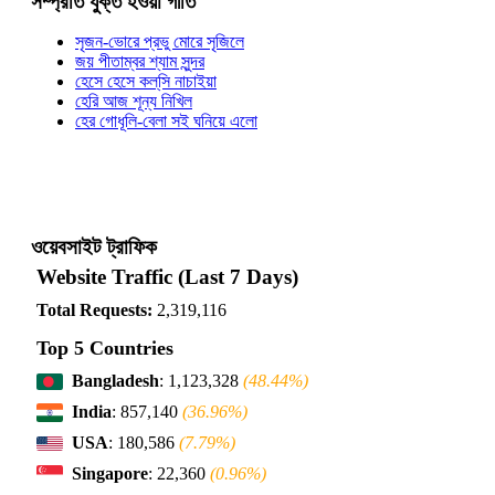
সম্প্রতি যুক্ত হওয়া গীতি
সৃজন-ভোরে প্রভু মোরে সৃজিলে
জয় পীতাম্বর শ্যাম সুন্দর
হেসে হেসে কল্‌সি নাচাইয়া
হেরি আজ শূন্য নিখিল
হের গোধূলি-বেলা সই ঘনিয়ে এলো
ওয়েবসাইট ট্রাফিক
Website Traffic (Last 7 Days)
Total Requests:
2,319,116
Top 5 Countries
Bangladesh
: 1,123,328
(48.44%)
India
: 857,140
(36.96%)
USA
: 180,586
(7.79%)
Singapore
: 22,360
(0.96%)