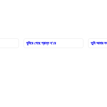
ঘুমিয়ে গেছে শ্রান্ত হ’য়ে
তুমি আমার সক