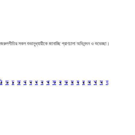
া। নজরুলগীতির সকল শুভানুধ্যায়ীকে জানাচ্ছি প্রাণঢালা অভিনন্দন ও শুভেচ্ছা।
ঠ
ড
ঢ
ত
থ
দ
ধ
ন
প
ফ
ব
ভ
ম
য
র
ল
শ
স
হ