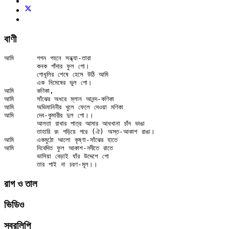
বাণী
আমি	গগন গহনে সন্ধ্যা-তারা

	কনক গাঁদার ফুল গো।

	গোধূলির শেষে হেসে উঠি আমি

	এক নিমেষের ভুল গো।

আমি	কণিকা,

আমি	সাঁঝের অধরে ম্লান আনন্দ-কণিকা

আমি	অভিমানিনীর খুলে ফেলে দেওয়া মণিকা

আমি	দেব-কুমারীর দুল গো।।

	আলতা রাখার পাত্র আমার আধখানা চাঁদ ভাঙা

	তাহারি রং গড়িয়ে পরে (ঐ) অস্ত-আকাশ রাঙা।

আমি	একমুঠো আলো কৃষ্ণা-সাঁঝের হাতে

আমি	নিবেদিত ফুল আকাশ-নদীতে রাতে

	ভাসিয়া বেড়াই যাঁর উদ্দেশে গো

রাগ ও তাল
ভিডিও
স্বরলিপি