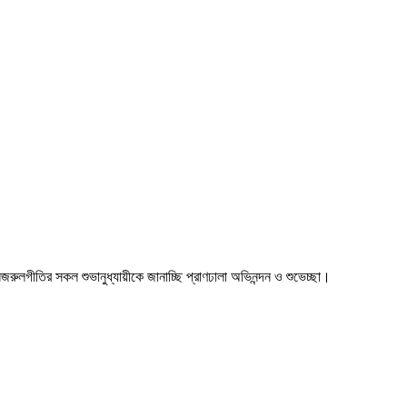
া। নজরুলগীতির সকল শুভানুধ্যায়ীকে জানাচ্ছি প্রাণঢালা অভিনন্দন ও শুভেচ্ছা।