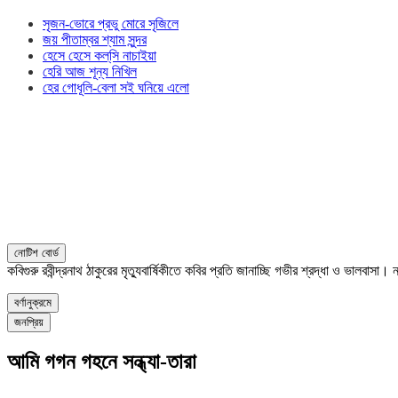
সৃজন-ভোরে প্রভু মোরে সৃজিলে
জয় পীতাম্বর শ্যাম সুন্দর
হেসে হেসে কল্‌সি নাচাইয়া
হেরি আজ শূন্য নিখিল
হের গোধূলি-বেলা সই ঘনিয়ে এলো
নোটিশ বোর্ড
কবিগুরু রবীন্দ্রনাথ ঠাকুরের মৃত্যুবার্ষিকীতে কবির প্রতি জানাচ্ছি গভীর শ্রদ্ধা ও ভালবাস
বর্ণানুক্রমে
জনপ্রিয়
আমি গগন গহনে সন্ধ্যা-তারা