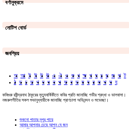
বর্ণানুক্রমে
নোটিশ বোর্ড
জনপ্রিয়
অ
আ
ই
ঈ
উ
ঊ
এ
ঐ
ও
ক
খ
ক্ষ
গ
ঘ
চ
ছ
জ
ঝ
ট
ঠ
ড
ঢ
ত
থ
দ
ধ
ন
প
ফ
ব
ভ
ম
য
র
ল
শ
স
হ
কবিগুরু রবীন্দ্রনাথ ঠাকুরের মৃত্যুবার্ষিকীতে কবির প্রতি জানাচ্ছি গভীর শ্রদ্ধা ও ভালবাসা।
নজরুলগীতির সকল শুভানুধ্যায়ীকে জানাচ্ছি প্রাণঢালা অভিনন্দন ও শুভেচ্ছা।
শুকনো পাতার নূপুর পায়ে
আমার আপনার চেয়ে আপন যে জন