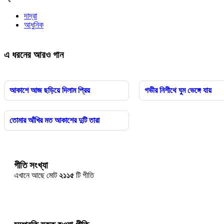
দাদ্‌রা
আধুনিক
এ ধরনের আরও গান
আকাশে আজ ছড়িয়ে দিলাম প্রিয়
গভীর নিশীথে ঘুম ভেঙ্গে যায়
তোমার আঁখির মত আকাশের দুটি তারা
গীতি সংখ্যা
এখানে আছে মোট
২১১৫
টি গীতি