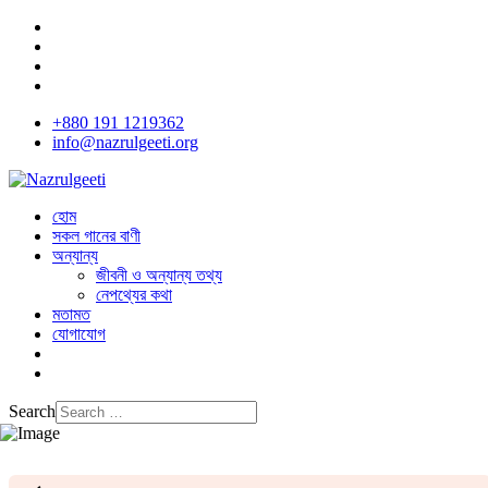
+880 191 1219362
info@nazrulgeeti.org
হোম
সকল গানের বাণী
অন্যান্য
জীবনী ও অন্যান্য তথ্য
নেপথ্যের কথা
মতামত
যোগাযোগ
Search