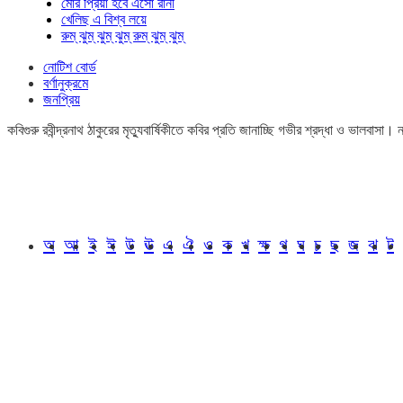
মোর প্রিয়া হবে এসো রানী
খেলিছ এ বিশ্ব লয়ে
রুম্ ঝুম্ ঝুম্ ঝুম্ রুম্ ঝুম্ ঝুম্
নোটিশ বোর্ড
বর্ণানুক্রমে
জনপ্রিয়
কবিগুরু রবীন্দ্রনাথ ঠাকুরের মৃত্যুবার্ষিকীতে কবির প্রতি জানাচ্ছি গভীর শ্রদ্ধা ও ভালবাস
অ
আ
ই
ঈ
উ
ঊ
এ
ঐ
ও
ক
খ
ক্ষ
গ
ঘ
চ
ছ
জ
ঝ
ট