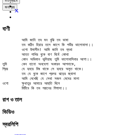
বর্ণানুক্রমে
জনপ্রিয়
বাণী
	আমি জানি তব মন বুঝি তব ভাষা

	তব কঠিন হিয়ার তলে জাগে কি গভীর ভালোবাসা।।

	ওগো উদাসীন! আমি জানি তব ব্যথা

	আহত পাখির বুকে বাণ বিধেঁ কোথা

	কোন অভিমান ভুলিয়াছ তুমি ভালোবাসিবার আশা।।

তুমি	কেন হানো অবহেলা অকারন আপনাকে,

প্রিয়	যে হৃদয়ে বিষ থাকে সে হৃদয়ে অমৃত থাকে।

	তব যে বুকে জাগে প্রলয় ঝড়ের জ্বালা

	আমি দেখেছি যে সেথা সজল মেঘের মালা

ওগো	ক্ষুধাতুর আমারে আহুতি দিলে

রাগ ও তাল
ভিডিও
স্বরলিপি