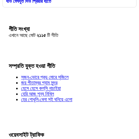
যাও মেঘদূত দিও প্রিয়ার হাতে
গীতি সংখ্যা
এখানে আছে মোট
২১১৫
টি গীতি
সম্প্রতি যুক্ত হওয়া গীতি
সৃজন-ভোরে প্রভু মোরে সৃজিলে
জয় পীতাম্বর শ্যাম সুন্দর
হেসে হেসে কল্‌সি নাচাইয়া
হেরি আজ শূন্য নিখিল
হের গোধূলি-বেলা সই ঘনিয়ে এলো
ওয়েবসাইট ট্রাফিক