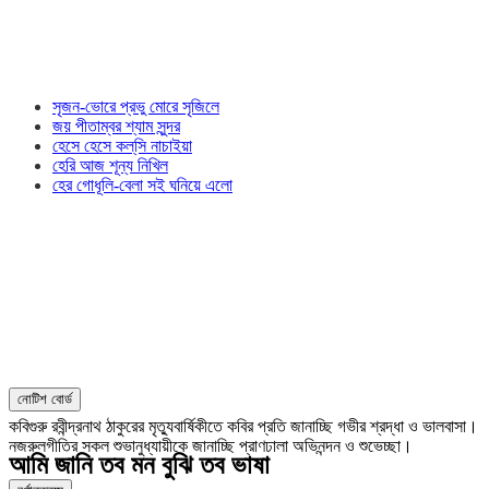
সৃজন-ভোরে প্রভু মোরে সৃজিলে
জয় পীতাম্বর শ্যাম সুন্দর
হেসে হেসে কল্‌সি নাচাইয়া
হেরি আজ শূন্য নিখিল
হের গোধূলি-বেলা সই ঘনিয়ে এলো
নোটিশ বোর্ড
কবিগুরু রবীন্দ্রনাথ ঠাকুরের মৃত্যুবার্ষিকীতে কবির প্রতি জানাচ্ছি গভীর শ্রদ্ধা ও ভালবাসা।
নজরুলগীতির সকল শুভানুধ্যায়ীকে জানাচ্ছি প্রাণঢালা অভিনন্দন ও শুভেচ্ছা।
আমি জানি তব মন বুঝি তব ভাষা