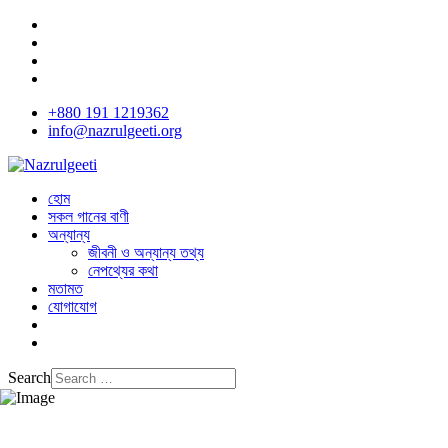
+880 191 1219362
info@nazrulgeeti.org
হোম
সকল গানের বাণী
অন্যান্য
জীবনী ও অন্যান্য তথ্য
নেপথ্যের কথা
মতামত
যোগাযোগ
Search