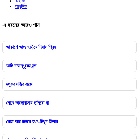
কাহার্‌বা
আধুনিক
এ ধরনের আরও গান
আকাশে আজ ছড়িয়ে দিলাম প্রিয়
আমি যার নূপুরের ছন্দ
মধুকর মঞ্জির বাজে
মোরে ভালোবাসায় ভুলিয়ো না
মোরা আর জনমে হংস-মিথুন ছিলাম