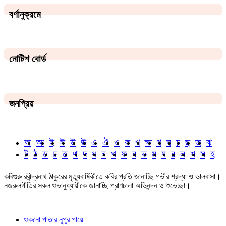
বর্ণানুক্রমে
নোটিশ বোর্ড
জনপ্রিয়
অ
আ
ই
ঈ
উ
ঊ
এ
ঐ
ও
ক
খ
ক্ষ
গ
ঘ
চ
ছ
জ
ঝ
ট
ঠ
ড
ঢ
ত
থ
দ
ধ
ন
প
ফ
ব
ভ
ম
য
র
ল
শ
স
হ
কবিগুরু রবীন্দ্রনাথ ঠাকুরের মৃত্যুবার্ষিকীতে কবির প্রতি জানাচ্ছি গভীর শ্রদ্ধা ও ভালবাসা।
নজরুলগীতির সকল শুভানুধ্যায়ীকে জানাচ্ছি প্রাণঢালা অভিনন্দন ও শুভেচ্ছা।
শুকনো পাতার নূপুর পায়ে