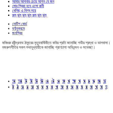
আমার আপনার চেয়ে আপন যে জন
মোর প্রিয়া হবে এসো রানী
খেলিছ এ বিশ্ব লয়ে
রুম্ ঝুম্ ঝুম্ ঝুম্ রুম্ ঝুম্ ঝুম্
নোটিশ বোর্ড
বর্ণানুক্রমে
জনপ্রিয়
কবিগুরু রবীন্দ্রনাথ ঠাকুরের মৃত্যুবার্ষিকীতে কবির প্রতি জানাচ্ছি গভীর শ্রদ্ধা ও ভালবাসা।
নজরুলগীতির সকল শুভানুধ্যায়ীকে জানাচ্ছি প্রাণঢালা অভিনন্দন ও শুভেচ্ছা।
অ
আ
ই
ঈ
উ
ঊ
এ
ঐ
ও
ক
খ
ক্ষ
গ
ঘ
চ
ছ
জ
ঝ
ট
ঠ
ড
ঢ
ত
থ
দ
ধ
ন
প
ফ
ব
ভ
ম
য
র
ল
শ
স
হ