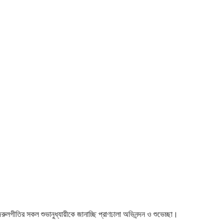
 নজরুলগীতির সকল শুভানুধ্যায়ীকে জানাচ্ছি প্রাণঢালা অভিনন্দন ও শুভেচ্ছা।