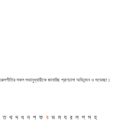
 নজরুলগীতির সকল শুভানুধ্যায়ীকে জানাচ্ছি প্রাণঢালা অভিনন্দন ও শুভেচ্ছা।
ত
থ
দ
ধ
ন
প
ফ
ব
ভ
ম
য
র
ল
শ
স
হ