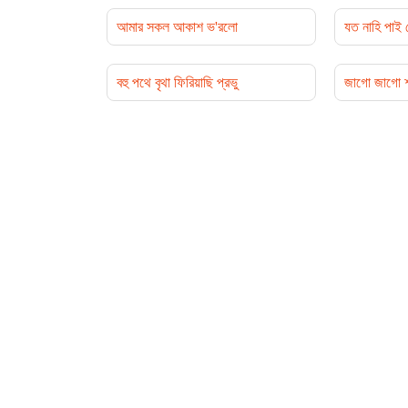
আমার সকল আকাশ ভ'রলো
যত নাহি পাই
বহু পথে বৃথা ফিরিয়াছি প্রভু
জাগো জাগো শঙ