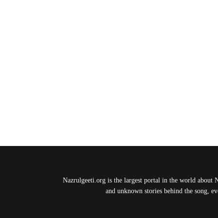
Nazrulgeeti.org is the largest portal in the world about 
and unknown stories behind the song, eve