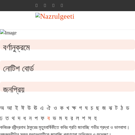
বর্ণানুক্রমে
নোটিশ বোর্ড
জনপ্রিয়
অ
আ
ই
ঈ
উ
ঊ
এ
ঐ
ও
ক
খ
ক্ষ
গ
ঘ
চ
ছ
জ
ঝ
ট
ঠ
ড
ঢ
ত
থ
দ
ধ
ন
প
ফ
ব
ভ
ম
য
র
ল
শ
স
হ
কবিগুরু রবীন্দ্রনাথ ঠাকুরের মৃত্যুবার্ষিকীতে কবির প্রতি জানাচ্ছি গভীর শ্রদ্ধা ও ভালবাসা।
নজরুলগীতির সকল শুভানুধ্যায়ীকে জানাচ্ছি প্রাণঢালা অভিনন্দন ও শুভেচ্ছা।