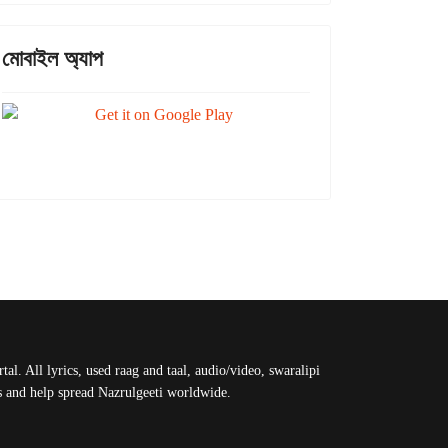
মোবাইল অ্যাপ
al. All lyrics, used raag and taal, audio/video, swaralipi
us and help spread Nazrulgeeti worldwide.