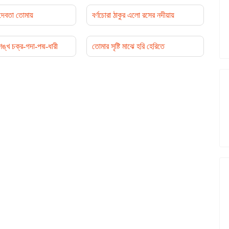
 দেবতা তোমায়
বর্ণচোরা ঠাকুর এলো রসের নদীয়ায়
্খ চক্র-গদা-পদ্ম-ধারী
তোমার সৃষ্টি মাঝে হরি হেরিতে