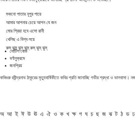
শুকনো পাতার নূপুর পায়ে
আমার আপনার চেয়ে আপন যে জন
মোর প্রিয়া হবে এসো রানী
খেলিছ এ বিশ্ব লয়ে
রুম্ ঝুম্ ঝুম্ ঝুম্ রুম্ ঝুম্ ঝুম্
নোটিশ বোর্ড
বর্ণানুক্রমে
জনপ্রিয়
কবিগুরু রবীন্দ্রনাথ ঠাকুরের মৃত্যুবার্ষিকীতে কবির প্রতি জানাচ্ছি গভীর শ্রদ্ধা ও ভালবাসা।
অ
আ
ই
ঈ
উ
ঊ
এ
ঐ
ও
ক
খ
ক্ষ
গ
ঘ
চ
ছ
জ
ঝ
ট
ঠ
ড
ঢ