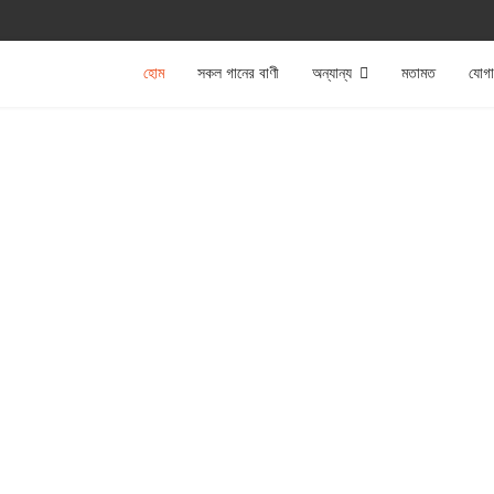
হোম
সকল গানের বাণী
অন্যান্য
মতামত
যোগ