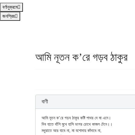
বর্ণানুক্রমে
জনপ্রিয়
আমি নূতন ক’রে গড়ব ঠাকুর
বাণী
আমি নূতন ক’রে গড়ব ঠাকুর কষ্টি পাথর দে মা এনে।

দিব হাতে বাঁশি মুখে হাসি ডাগর চোখে কাজল টেনে।।

মথুরাতে আর যাবে না, মা যশোদায় কাঁদাবে না,
