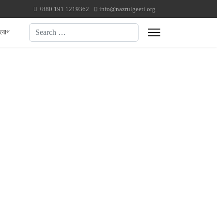
+880 191 1219362
info@nazrulgeeti.org
Search
াযোগ