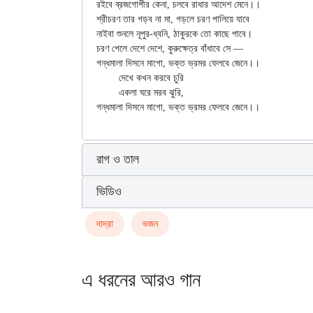
রইবে ব্রজগোপীর কেনা, চলবে রাধার আদেশ মেনে।।

শ্রীচরণ তার গড়ব না মা, গড়লে চরণ পালিয়ে যাবে

নাইবা শুনলে নূপুর-ধ্বনি, ঠাকুরকে তো কাছে পাবে।

চরণ পেলে দেশে দেশে, কুরুক্ষেত্র বাঁধাবে সে —

গন্ধমালা দিসনে মাগো, ভক্ত ভ্রমর ফেলবে জেনে।।

	দেখে কখন করবে চুরি

	একলা ঘরে মরব ঝুরি,

রাগ ও তাল
ভিডিও
দাদ্‌রা
ভজন
এ ধরনের আরও গান