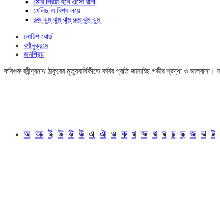
মোর প্রিয়া হবে এসো রানী
খেলিছ এ বিশ্ব লয়ে
রুম্ ঝুম্ ঝুম্ ঝুম্ রুম্ ঝুম্ ঝুম্
নোটিশ বোর্ড
বর্ণানুক্রমে
জনপ্রিয়
কবিগুরু রবীন্দ্রনাথ ঠাকুরের মৃত্যুবার্ষিকীতে কবির প্রতি জানাচ্ছি গভীর শ্রদ্ধা ও ভালবাস
অ
আ
ই
ঈ
উ
ঊ
এ
ঐ
ও
ক
খ
ক্ষ
গ
ঘ
চ
ছ
জ
ঝ
ট