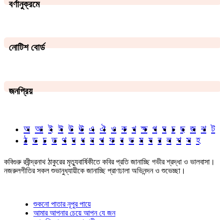
বর্ণানুক্রমে
নোটিশ বোর্ড
জনপ্রিয়
অ
আ
ই
ঈ
উ
ঊ
এ
ঐ
ও
ক
খ
ক্ষ
গ
ঘ
চ
ছ
জ
ঝ
ট
ঠ
ড
ঢ
ত
থ
দ
ধ
ন
প
ফ
ব
ভ
ম
য
র
ল
শ
স
হ
কবিগুরু রবীন্দ্রনাথ ঠাকুরের মৃত্যুবার্ষিকীতে কবির প্রতি জানাচ্ছি গভীর শ্রদ্ধা ও ভালবাসা।
নজরুলগীতির সকল শুভানুধ্যায়ীকে জানাচ্ছি প্রাণঢালা অভিনন্দন ও শুভেচ্ছা।
শুকনো পাতার নূপুর পায়ে
আমার আপনার চেয়ে আপন যে জন