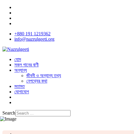
+880 191 1219362
info@nazrulgeeti.org
হোম
সকল গানের বাণী
অন্যান্য
জীবনী ও অন্যান্য তথ্য
নেপথ্যের কথা
মতামত
যোগাযোগ
Search