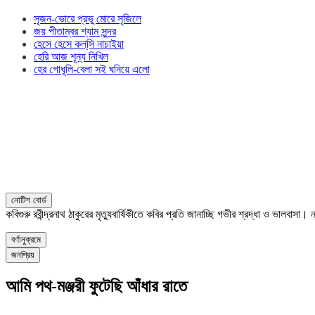
সৃজন-ভোরে প্রভু মোরে সৃজিলে
জয় পীতাম্বর শ্যাম সুন্দর
হেসে হেসে কল্‌সি নাচাইয়া
হেরি আজ শূন্য নিখিল
হের গোধূলি-বেলা সই ঘনিয়ে এলো
নোটিশ বোর্ড
কবিগুরু রবীন্দ্রনাথ ঠাকুরের মৃত্যুবার্ষিকীতে কবির প্রতি জানাচ্ছি গভীর শ্রদ্ধা ও ভালবাস
বর্ণানুক্রমে
জনপ্রিয়
আমি পথ-মঞ্জরী ফুটেছি আঁধার রাতে