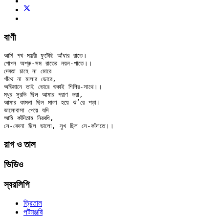
বাণী
আমি পথ-মঞ্জরী ফুটেছি আঁধার রাতে। 

গোপন অশ্রু-সম রাতের নয়ন-পাতে।। 

দেবতা চাহে না মোরে 

গাঁথে না মালার ডোরে, 

অভিমানে তাই ভোরে শুকাই শিশির-সাথে।। 

মধুর সুরভি ছিল আমার পরাণ ভরা, 

আমার কামনা ছিল মালা হয়ে ঝ’রে পড়া। 

ভালোবাসা পেয়ে যদি 

আমি কাঁদিতাম নিরবধি, 

রাগ ও তাল
ভিডিও
স্বরলিপি
ত্রিতাল
পটমঞ্জরি