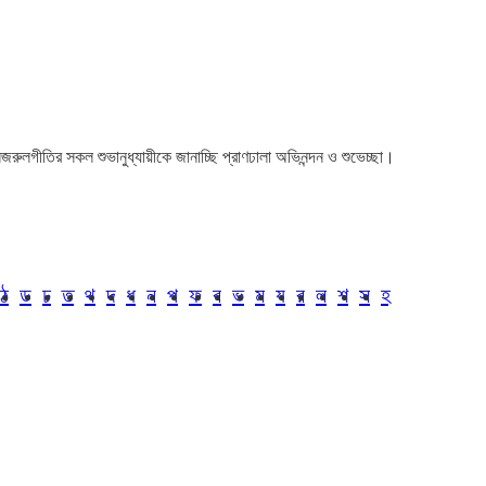
া। নজরুলগীতির সকল শুভানুধ্যায়ীকে জানাচ্ছি প্রাণঢালা অভিনন্দন ও শুভেচ্ছা।
ঠ
ড
ঢ
ত
থ
দ
ধ
ন
প
ফ
ব
ভ
ম
য
র
ল
শ
স
হ