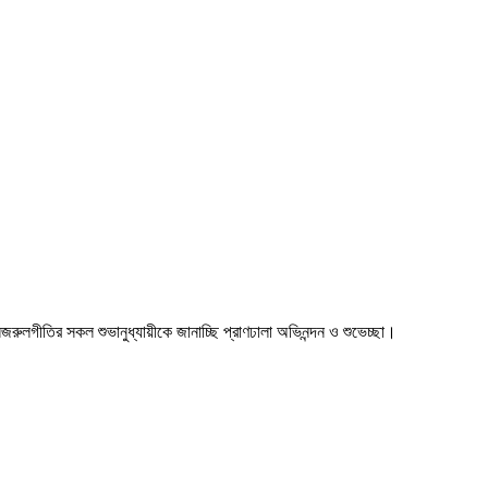
া। নজরুলগীতির সকল শুভানুধ্যায়ীকে জানাচ্ছি প্রাণঢালা অভিনন্দন ও শুভেচ্ছা।