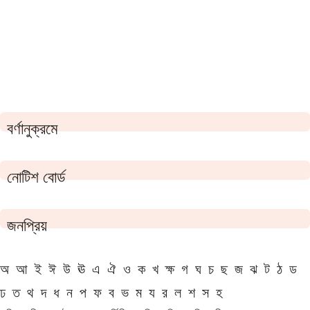
বর্ণানুক্রমে
নোটিশ বোর্ড
জনপ্রিয়
অ
আ
ই
ঈ
উ
ঊ
এ
ঐ
ও
ক
খ
ক্ষ
গ
ঘ
চ
ছ
জ
ঝ
ট
ঠ
ড
ঢ
ত
থ
দ
ধ
ন
প
ফ
ব
ভ
ম
য
র
ল
শ
স
হ