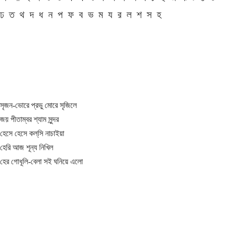
ঢ
ত
থ
দ
ধ
ন
প
ফ
ব
ভ
ম
য
র
ল
শ
স
হ
সৃজন-ভোরে প্রভু মোরে সৃজিলে
জয় পীতাম্বর শ্যাম সুন্দর
হেসে হেসে কল্‌সি নাচাইয়া
হেরি আজ শূন্য নিখিল
হের গোধূলি-বেলা সই ঘনিয়ে এলো