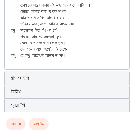
	তোমাদের সুরের সভায় এই অজানায় লহ গো ডাকি'।।

	তোমরা বেঁধেছে বাসা যে তরু-শাখায়

	আমারে বসিতে দিও তাহারি ছায়ায়

	গাহিবার আছে আশা, জানি না গানের ভাষা

তবু	ভালোবাসা দিয়ে বাঁধ গো রাখি।।

	মায়াময় তোমাদের তরুলতা, ফুল

	তোমাদের গান শুনে' পথ হ'ল ভুল।

	যেন শতবার এসে' জন্মেছি এই দেশে-

রাগ ও তাল
ভিডিও
স্বরলিপি
কাহার্‌বা
আধুনিক