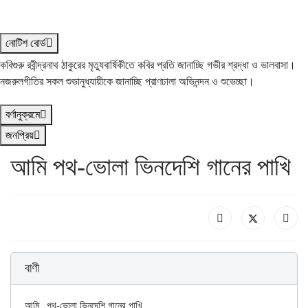
নোটিশ বোর্ড
কবিগুরু রবীন্দ্রনাথ ঠাকুরের মৃত্যুবার্ষিকীতে কবির প্রতি জানাচ্ছি গভীর শ্রদ্ধা ও ভালবাসা।
নজরুলগীতির সকল শুভানুধ্যায়ীকে জানাচ্ছি প্রাণঢালা অভিনন্দন ও শুভেচ্ছা।
বর্ণানুক্রমে
জনপ্রিয়
আমি পথ-ভোলা ভিনদেশি গানের পাখি
বাণী
আমি	পথ-ভোলা ভিনদেশি গানের পাখি
