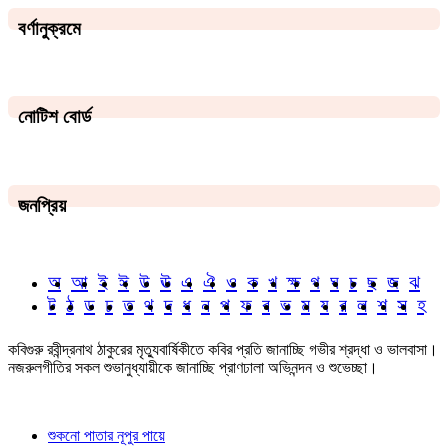
বর্ণানুক্রমে
নোটিশ বোর্ড
জনপ্রিয়
অ
আ
ই
ঈ
উ
ঊ
এ
ঐ
ও
ক
খ
ক্ষ
গ
ঘ
চ
ছ
জ
ঝ
ট
ঠ
ড
ঢ
ত
থ
দ
ধ
ন
প
ফ
ব
ভ
ম
য
র
ল
শ
স
হ
কবিগুরু রবীন্দ্রনাথ ঠাকুরের মৃত্যুবার্ষিকীতে কবির প্রতি জানাচ্ছি গভীর শ্রদ্ধা ও ভালবাসা।
নজরুলগীতির সকল শুভানুধ্যায়ীকে জানাচ্ছি প্রাণঢালা অভিনন্দন ও শুভেচ্ছা।
শুকনো পাতার নূপুর পায়ে