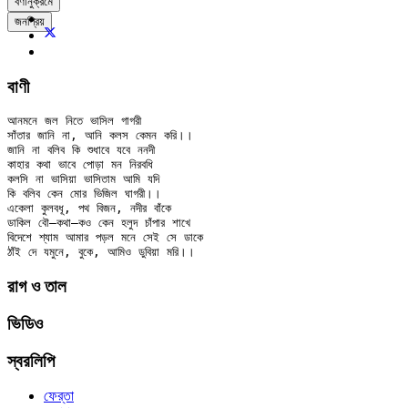
বর্ণানুক্রমে
জনপ্রিয়
বাণী
আনমনে জল নিতে ভাসিল গাগরী

সাঁতার জানি না, আনি কলস কেমন করি।।

জানি না বলিব কি শুধাবে যবে ননদী

কাহার কথা ভাবে পোড়া মন নিরবধি

কলসি না ভাসিয়া ভাসিতাম আমি যদি

কি বলিব কেন মোর ভিজিল ঘাগরী।।

একেলা কুলবধূ, পথ বিজন, নদীর বাঁকে

ডাকিল বৌ–কথা–কও কেন হলুদ চাঁপার শাখে

বিদেশে শ্যাম আমার পড়ল মনে সেই সে ডাকে

রাগ ও তাল
ভিডিও
স্বরলিপি
ফের্‌তা