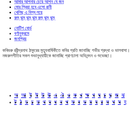
আমার আপনার চেয়ে আপন যে জন
মোর প্রিয়া হবে এসো রানী
খেলিছ এ বিশ্ব লয়ে
রুম্ ঝুম্ ঝুম্ ঝুম্ রুম্ ঝুম্ ঝুম্
নোটিশ বোর্ড
বর্ণানুক্রমে
জনপ্রিয়
কবিগুরু রবীন্দ্রনাথ ঠাকুরের মৃত্যুবার্ষিকীতে কবির প্রতি জানাচ্ছি গভীর শ্রদ্ধা ও ভালবাসা।
নজরুলগীতির সকল শুভানুধ্যায়ীকে জানাচ্ছি প্রাণঢালা অভিনন্দন ও শুভেচ্ছা।
অ
আ
ই
ঈ
উ
ঊ
এ
ঐ
ও
ক
খ
ক্ষ
গ
ঘ
চ
ছ
জ
ঝ
ট
ঠ
ড
ঢ
ত
থ
দ
ধ
ন
প
ফ
ব
ভ
ম
য
র
ল
শ
স
হ