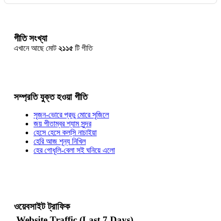
গীতি সংখ্যা
এখানে আছে মোট
২১১৫
টি গীতি
সম্প্রতি যুক্ত হওয়া গীতি
সৃজন-ভোরে প্রভু মোরে সৃজিলে
জয় পীতাম্বর শ্যাম সুন্দর
হেসে হেসে কল্‌সি নাচাইয়া
হেরি আজ শূন্য নিখিল
হের গোধূলি-বেলা সই ঘনিয়ে এলো
ওয়েবসাইট ট্রাফিক
Website Traffic (Last 7 Days)