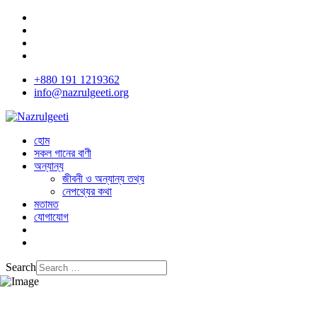
+880 191 1219362
info@nazrulgeeti.org
হোম
সকল গানের বাণী
অন্যান্য
জীবনী ও অন্যান্য তথ্য
নেপথ্যের কথা
মতামত
যোগাযোগ
Search