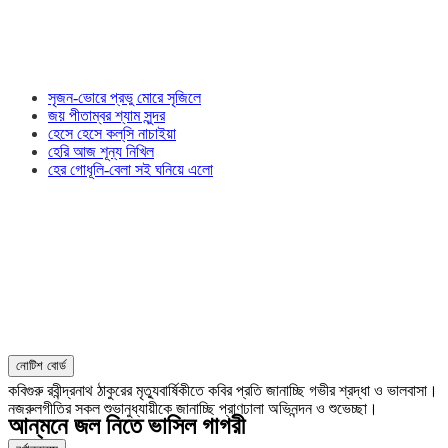
সৃজন-ভোরে প্রভু মোরে সৃজিলে
জয় পীতাম্বর শ্যাম সুন্দর
হেসে হেসে কল্‌সি নাচাইয়া
হেরি আজ শূন্য নিখিল
হের গোধূলি-বেলা সই ঘনিয়ে এলো
নোটিশ বোর্ড
কবিগুরু রবীন্দ্রনাথ ঠাকুরের মৃত্যুবার্ষিকীতে কবির প্রতি জানাচ্ছি গভীর শ্রদ্ধা ও ভালবাসা।
নজরুলগীতির সকল শুভানুধ্যায়ীকে জানাচ্ছি প্রাণঢালা অভিনন্দন ও শুভেচ্ছা।
আন্‌মনে জল নিতে ভাসিল গাগরী