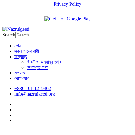
Privacy Policy
Search
হোম
সকল গানের বাণী
অন্যান্য
জীবনী ও অন্যান্য তথ্য
নেপথ্যের কথা
মতামত
যোগাযোগ
+880 191 1219362
info@nazrulgeeti.org