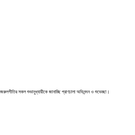
া। নজরুলগীতির সকল শুভানুধ্যায়ীকে জানাচ্ছি প্রাণঢালা অভিনন্দন ও শুভেচ্ছা।