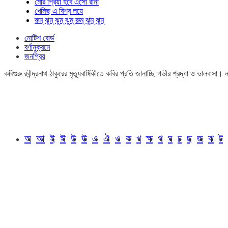
মোর প্রিয়া হবে এসো রানী
খেলিছ এ বিশ্ব লয়ে
রুম্ ঝুম্ ঝুম্ ঝুম্ রুম্ ঝুম্ ঝুম্
নোটিশ বোর্ড
বর্ণানুক্রমে
জনপ্রিয়
কবিগুরু রবীন্দ্রনাথ ঠাকুরের মৃত্যুবার্ষিকীতে কবির প্রতি জানাচ্ছি গভীর শ্রদ্ধা ও ভালবাস
অ
আ
ই
ঈ
উ
ঊ
এ
ঐ
ও
ক
খ
ক্ষ
গ
ঘ
চ
ছ
জ
ঝ
ট