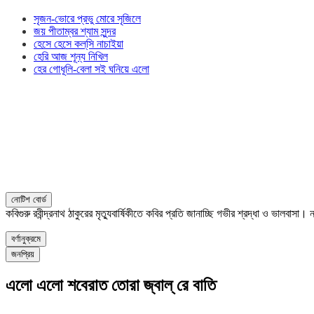
সৃজন-ভোরে প্রভু মোরে সৃজিলে
জয় পীতাম্বর শ্যাম সুন্দর
হেসে হেসে কল্‌সি নাচাইয়া
হেরি আজ শূন্য নিখিল
হের গোধূলি-বেলা সই ঘনিয়ে এলো
নোটিশ বোর্ড
কবিগুরু রবীন্দ্রনাথ ঠাকুরের মৃত্যুবার্ষিকীতে কবির প্রতি জানাচ্ছি গভীর শ্রদ্ধা ও ভালবাস
বর্ণানুক্রমে
জনপ্রিয়
এলো এলো শবেরাত তোরা জ্বাল্ রে বাতি