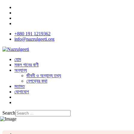
+880 191 1219362
info@nazrulgeeti.org
হোম
সকল গানের বাণী
অন্যান্য
জীবনী ও অন্যান্য তথ্য
নেপথ্যের কথা
মতামত
যোগাযোগ
Search