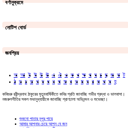
বর্ণানুক্রমে
নোটিশ বোর্ড
জনপ্রিয়
অ
আ
ই
ঈ
উ
ঊ
এ
ঐ
ও
ক
খ
ক্ষ
গ
ঘ
চ
ছ
জ
ঝ
ট
ঠ
ড
ঢ
ত
থ
দ
ধ
ন
প
ফ
ব
ভ
ম
য
র
ল
শ
স
হ
কবিগুরু রবীন্দ্রনাথ ঠাকুরের মৃত্যুবার্ষিকীতে কবির প্রতি জানাচ্ছি গভীর শ্রদ্ধা ও ভালবাসা।
নজরুলগীতির সকল শুভানুধ্যায়ীকে জানাচ্ছি প্রাণঢালা অভিনন্দন ও শুভেচ্ছা।
শুকনো পাতার নূপুর পায়ে
আমার আপনার চেয়ে আপন যে জন