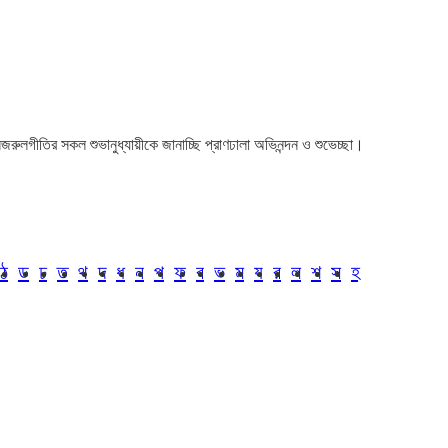
া। নজরুলগীতির সকল শুভানুধ্যায়ীকে জানাচ্ছি প্রাণঢালা অভিনন্দন ও শুভেচ্ছা।
ঠ
ড
ঢ
ত
থ
দ
ধ
ন
প
ফ
ব
ভ
ম
য
র
ল
শ
স
হ