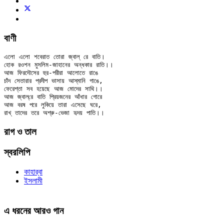
বাণী
এলো এলো শবেরাত তোরা জ্বাল্ রে বাতি।

হোক রওশন মুসলিম-জাহানের অন্ধকার রাতি।।

আজ ফিরদৌসের হুর-পরীরা আলোতে রাঙে

চাঁদ সেতারার প্রদীপ ভাসায় আস্‌মানি গাঙে,

ফেরেশ্‌তা সব হয়েছে আজ মোদের সাথি।।

আজ জ্বাল্‌রে বাতি প্রিয়জনের আঁধার গোরে

আজ বরষ পরে লুকিয়ে তারা এসেছে ঘরে,

রাগ ও তাল
স্বরলিপি
কাহার্‌বা
ইসলামী
এ ধরনের আরও গান