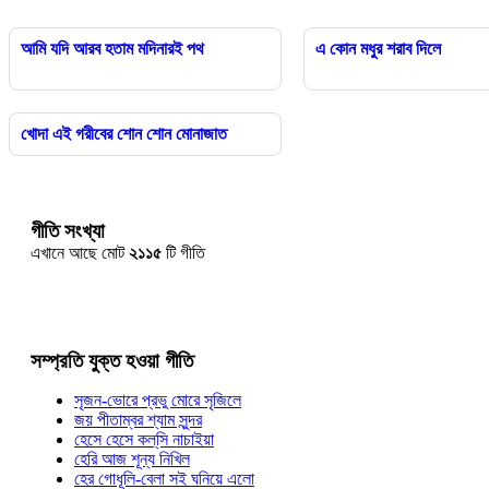
আমি যদি আরব হতাম মদিনারই পথ
এ কোন মধুর শরাব দিলে
খোদা এই গরীবের শোন শোন মোনাজাত
গীতি সংখ্যা
এখানে আছে মোট
২১১৫
টি গীতি
সম্প্রতি যুক্ত হওয়া গীতি
সৃজন-ভোরে প্রভু মোরে সৃজিলে
জয় পীতাম্বর শ্যাম সুন্দর
হেসে হেসে কল্‌সি নাচাইয়া
হেরি আজ শূন্য নিখিল
হের গোধূলি-বেলা সই ঘনিয়ে এলো