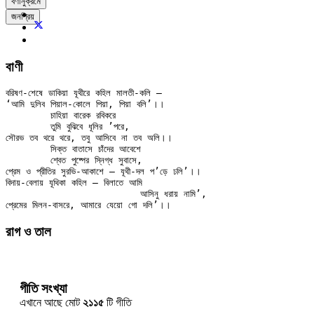
বর্ণানুক্রমে
জনপ্রিয়
বাণী
বরিষণ-শেষে ডাকিয়া যূথীরে কহিল মালতী-কলি — 

‘আমি দুলিব পিয়াল-কোলে পিয়া, পিয়া বলি’।।

	চাহিয়া বারেক রবিকরে

	তুমি বুঝিবে ধূলির ’পরে,

সৌরভ তব থরে থরে, তবু আসিবে না তব অলি।।

	সিক্ত বাতাসে চাঁদের আবেশে

	শ্বেত পুষ্পের স্নিগ্ধ সুবাসে,

প্রেম ও প্রীতির সুরভি-আকাশে — যূথী-দল প’ড়ে ঢলি’।।

বিদায়-বেলায় যূথিকা কহিল — বিলাতে আমি

			আসিনু ধরায় নামি’,

রাগ ও তাল
গীতি সংখ্যা
এখানে আছে মোট
২১১৫
টি গীতি