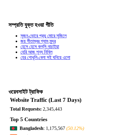
সম্প্রতি যুক্ত হওয়া গীতি
সৃজন-ভোরে প্রভু মোরে সৃজিলে
জয় পীতাম্বর শ্যাম সুন্দর
হেসে হেসে কল্‌সি নাচাইয়া
হেরি আজ শূন্য নিখিল
হের গোধূলি-বেলা সই ঘনিয়ে এলো
ওয়েবসাইট ট্রাফিক
Website Traffic (Last 7 Days)
Total Requests:
2,345,443
Top 5 Countries
Bangladesh
: 1,175,567
(50.12%)