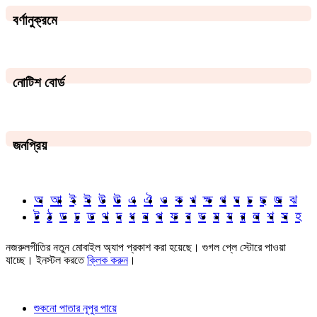
বর্ণানুক্রমে
নোটিশ বোর্ড
জনপ্রিয়
অ
আ
ই
ঈ
উ
ঊ
এ
ঐ
ও
ক
খ
ক্ষ
গ
ঘ
চ
ছ
জ
ঝ
ট
ঠ
ড
ঢ
ত
থ
দ
ধ
ন
প
ফ
ব
ভ
ম
য
র
ল
শ
স
হ
নজরুলগীতির নতুন মোবাইল অ্যাপ প্রকাশ করা হয়েছে। গুগল প্লে স্টোরে পাওয়া
যাচ্ছে। ইনস্টল করতে
ক্লিক করুন
।
শুকনো পাতার নূপুর পায়ে