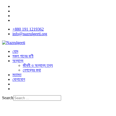
+880 191 1219362
info@nazrulgeeti.org
হোম
সকল গানের বাণী
অন্যান্য
জীবনী ও অন্যান্য তথ্য
নেপথ্যের কথা
মতামত
যোগাযোগ
Search