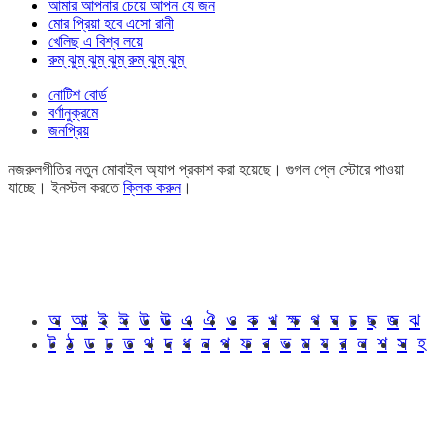
আমার আপনার চেয়ে আপন যে জন
মোর প্রিয়া হবে এসো রানী
খেলিছ এ বিশ্ব লয়ে
রুম্ ঝুম্ ঝুম্ ঝুম্ রুম্ ঝুম্ ঝুম্
নোটিশ বোর্ড
বর্ণানুক্রমে
জনপ্রিয়
নজরুলগীতির নতুন মোবাইল অ্যাপ প্রকাশ করা হয়েছে। গুগল প্লে স্টোরে পাওয়া
যাচ্ছে। ইনস্টল করতে
ক্লিক করুন
।
অ
আ
ই
ঈ
উ
ঊ
এ
ঐ
ও
ক
খ
ক্ষ
গ
ঘ
চ
ছ
জ
ঝ
ট
ঠ
ড
ঢ
ত
থ
দ
ধ
ন
প
ফ
ব
ভ
ম
য
র
ল
শ
স
হ