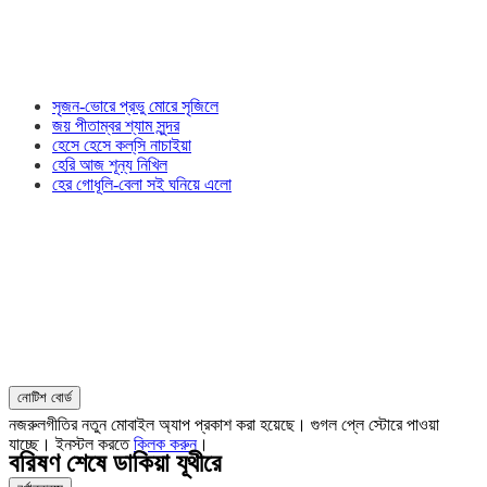
সৃজন-ভোরে প্রভু মোরে সৃজিলে
জয় পীতাম্বর শ্যাম সুন্দর
হেসে হেসে কল্‌সি নাচাইয়া
হেরি আজ শূন্য নিখিল
হের গোধূলি-বেলা সই ঘনিয়ে এলো
নোটিশ বোর্ড
নজরুলগীতির নতুন মোবাইল অ্যাপ প্রকাশ করা হয়েছে। গুগল প্লে স্টোরে পাওয়া
যাচ্ছে। ইনস্টল করতে
ক্লিক করুন
।
বরিষণ শেষে ডাকিয়া যূথীরে