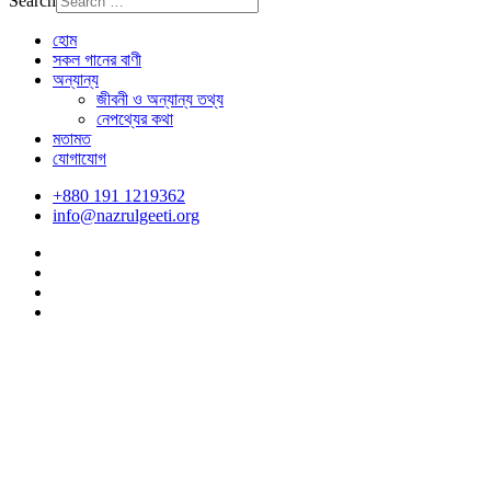
Search
হোম
সকল গানের বাণী
অন্যান্য
জীবনী ও অন্যান্য তথ্য
নেপথ্যের কথা
মতামত
যোগাযোগ
+880 191 1219362
info@nazrulgeeti.org