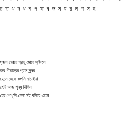
ঢ
ত
থ
দ
ধ
ন
প
ফ
ব
ভ
ম
য
র
ল
শ
স
হ
সৃজন-ভোরে প্রভু মোরে সৃজিলে
জয় পীতাম্বর শ্যাম সুন্দর
হেসে হেসে কল্‌সি নাচাইয়া
হেরি আজ শূন্য নিখিল
হের গোধূলি-বেলা সই ঘনিয়ে এলো