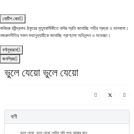
নোটিশ বোর্ড
কবিগুরু রবীন্দ্রনাথ ঠাকুরের মৃত্যুবার্ষিকীতে কবির প্রতি জানাচ্ছি গভীর শ্রদ্ধা ও ভালবাসা।
নজরুলগীতির সকল শুভানুধ্যায়ীকে জানাচ্ছি প্রাণঢালা অভিনন্দন ও শুভেচ্ছা।
বর্ণানুক্রমে
জনপ্রিয়
ভুলে যেয়ো ভুলে যেয়ো
বাণী
	ভুলে যেয়ো, ভুলে যেয়ো সেদিন যদি পড়ে আমায় মনে
