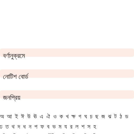
বর্ণানুক্রমে
নোটিশ বোর্ড
জনপ্রিয়
অ
আ
ই
ঈ
উ
ঊ
এ
ঐ
ও
ক
খ
ক্ষ
গ
ঘ
চ
ছ
জ
ঝ
ট
ঠ
ড
ঢ
ত
থ
দ
ধ
ন
প
ফ
ব
ভ
ম
য
র
ল
শ
স
হ