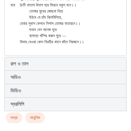
যবে	চৈতী বাতাস উদাস হয়ে ফিরবে বকুল বনে।।

		তোমার মুখের জোছনা নিয়ে

		উঠবে যে চাঁদ ঝিলমিলিয়ে,

	হেনার সুবাস ফেলবে নিশাস তোমার বাতায়নে।।

		শুনবে যেন অনেক দূরে

		ক্লান্ত বাঁশির করুন সুরে —

রাগ ও তাল
অডিও
ভিডিও
স্বরলিপি
দাদ্‌রা
আধুনিক