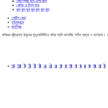
মোর প্রিয়া হবে এসো রানী
খেলিছ এ বিশ্ব লয়ে
রুম্ ঝুম্ ঝুম্ ঝুম্ রুম্ ঝুম্ ঝুম্
নোটিশ বোর্ড
বর্ণানুক্রমে
জনপ্রিয়
কবিগুরু রবীন্দ্রনাথ ঠাকুরের মৃত্যুবার্ষিকীতে কবির প্রতি জানাচ্ছি গভীর শ্রদ্ধা ও ভালবাস
অ
আ
ই
ঈ
উ
ঊ
এ
ঐ
ও
ক
খ
ক্ষ
গ
ঘ
চ
ছ
জ
ঝ
ট