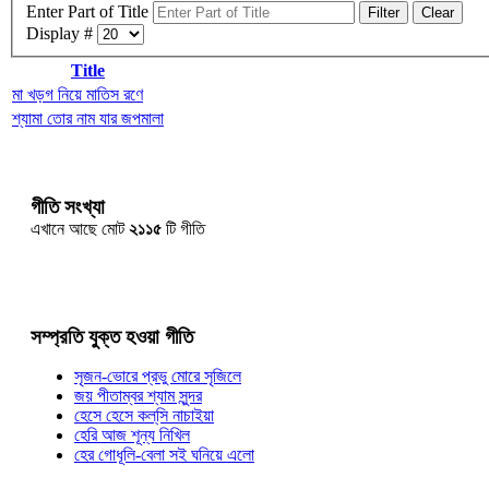
Enter Part of Title
Filter
Clear
Display #
Title
মা খড়গ নিয়ে মাতিস রণে
শ্যামা তোর নাম যার জপমালা
গীতি সংখ্যা
এখানে আছে মোট
২১১৫
টি গীতি
সম্প্রতি যুক্ত হওয়া গীতি
সৃজন-ভোরে প্রভু মোরে সৃজিলে
জয় পীতাম্বর শ্যাম সুন্দর
হেসে হেসে কল্‌সি নাচাইয়া
হেরি আজ শূন্য নিখিল
হের গোধূলি-বেলা সই ঘনিয়ে এলো