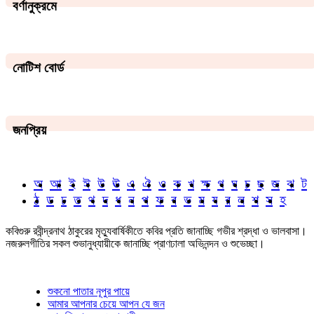
বর্ণানুক্রমে
নোটিশ বোর্ড
জনপ্রিয়
অ
আ
ই
ঈ
উ
ঊ
এ
ঐ
ও
ক
খ
ক্ষ
গ
ঘ
চ
ছ
জ
ঝ
ট
ঠ
ড
ঢ
ত
থ
দ
ধ
ন
প
ফ
ব
ভ
ম
য
র
ল
শ
স
হ
কবিগুরু রবীন্দ্রনাথ ঠাকুরের মৃত্যুবার্ষিকীতে কবির প্রতি জানাচ্ছি গভীর শ্রদ্ধা ও ভালবাসা।
নজরুলগীতির সকল শুভানুধ্যায়ীকে জানাচ্ছি প্রাণঢালা অভিনন্দন ও শুভেচ্ছা।
শুকনো পাতার নূপুর পায়ে
আমার আপনার চেয়ে আপন যে জন