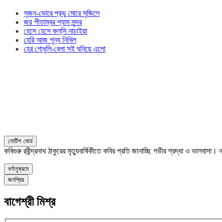
সৃজন-ভোরে প্রভু মোরে সৃজিলে
জয় পীতাম্বর শ্যাম সুন্দর
হেসে হেসে কল্‌সি নাচাইয়া
হেরি আজ শূন্য নিখিল
হের গোধূলি-বেলা সই ঘনিয়ে এলো
নোটিশ বোর্ড
কবিগুরু রবীন্দ্রনাথ ঠাকুরের মৃত্যুবার্ষিকীতে কবির প্রতি জানাচ্ছি গভীর শ্রদ্ধা ও ভালবাস
বর্ণানুক্রমে
জনপ্রিয়
বাগেশ্রী মিশ্র