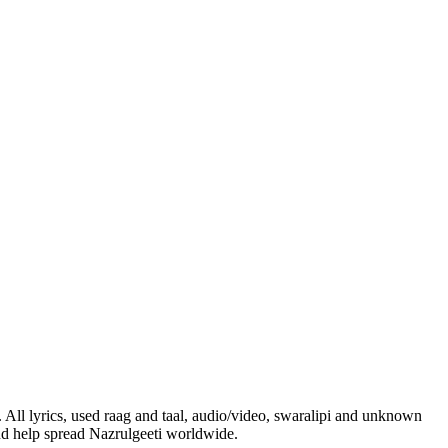
. All lyrics, used raag and taal, audio/video, swaralipi and unknown
and help spread Nazrulgeeti worldwide.