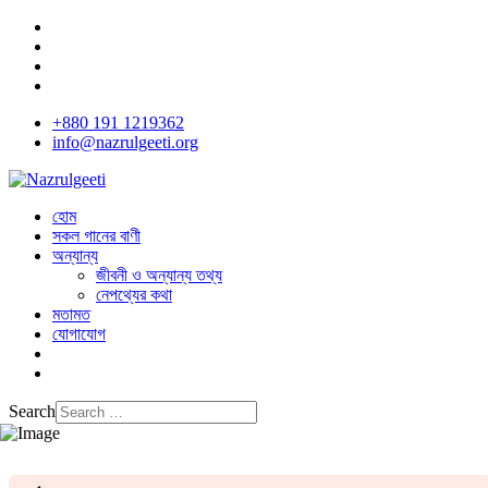
+880 191 1219362
info@nazrulgeeti.org
হোম
সকল গানের বাণী
অন্যান্য
জীবনী ও অন্যান্য তথ্য
নেপথ্যের কথা
মতামত
যোগাযোগ
Search