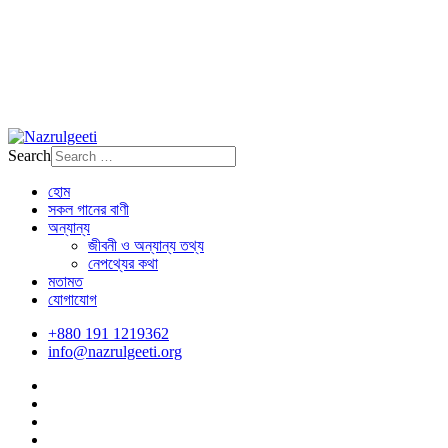
Search
হোম
সকল গানের বাণী
অন্যান্য
জীবনী ও অন্যান্য তথ্য
নেপথ্যের কথা
মতামত
যোগাযোগ
+880 191 1219362
info@nazrulgeeti.org