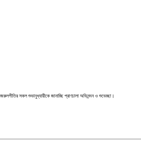
া। নজরুলগীতির সকল শুভানুধ্যায়ীকে জানাচ্ছি প্রাণঢালা অভিনন্দন ও শুভেচ্ছা।