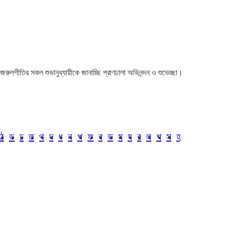
া। নজরুলগীতির সকল শুভানুধ্যায়ীকে জানাচ্ছি প্রাণঢালা অভিনন্দন ও শুভেচ্ছা।
ঠ
ড
ঢ
ত
থ
দ
ধ
ন
প
ফ
ব
ভ
ম
য
র
ল
শ
স
হ