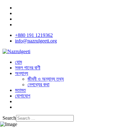
+880 191 1219362
info@nazrulgeeti.org
হোম
সকল গানের বাণী
অন্যান্য
জীবনী ও অন্যান্য তথ্য
নেপথ্যের কথা
মতামত
যোগাযোগ
Search