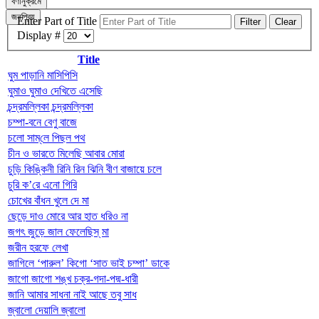
বর্ণানুক্রমে
জনপ্রিয়
Enter Part of Title
Filter
Clear
Display #
Title
ঘুম পাড়ানি মাসিপিসি
ঘুমাও ঘুমাও দেখিতে এসেছি
চন্দ্রমল্লিকা চন্দ্রমল্লিকা
চম্পা-বনে বেণু বাজে
চলো সাম্‌লে পিছল পথ
চীন ও ভারতে মিলেছি আবার মোরা
চুড়ি কিঙ্কিনী রিনি রিন ঝিনি বীণ বাজায়ে চলে
চুরি ক’রে এনো গিরি
চোখের বাঁধন খুলে দে মা
ছেড়ে দাও মোরে আর হাত ধরিও না
জগৎ জুড়ে জাল ফেলেছিস্ মা
জরীন হরফে লেখা
জাগিলে ‘পারুল’ কিগো ‘সাত ভাই চম্পা’ ডাকে
জাগো জাগো শঙ্খ চক্র-গদা-পদ্ম-ধারী
জানি আমার সাধনা নাই আছে তবু সাধ
জ্বালো দেয়ালি জ্বালো