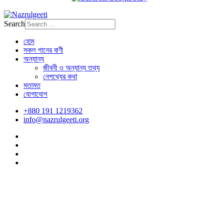
Search
হোম
সকল গানের বাণী
অন্যান্য
জীবনী ও অন্যান্য তথ্য
নেপথ্যের কথা
মতামত
যোগাযোগ
+880 191 1219362
info@nazrulgeeti.org