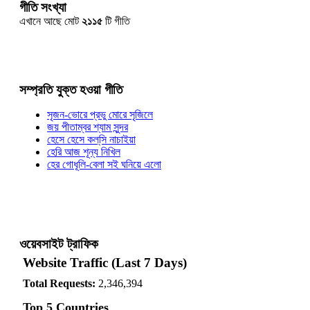
গীতি সংখ্যা
এখানে আছে মোট
২১১৫
টি গীতি
সম্প্রতি যুক্ত হওয়া গীতি
সৃজন-ভোরে প্রভু মোরে সৃজিলে
জয় পীতাম্বর শ্যাম সুন্দর
হেসে হেসে কল্‌সি নাচাইয়া
হেরি আজ শূন্য নিখিল
হের গোধূলি-বেলা সই ঘনিয়ে এলো
ওয়েবসাইট ট্রাফিক
Website Traffic (Last 7 Days)
Total Requests:
2,346,394
Top 5 Countries