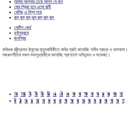
আমার আপনার চেয়ে আপন যে জন
মোর প্রিয়া হবে এসো রানী
খেলিছ এ বিশ্ব লয়ে
রুম্ ঝুম্ ঝুম্ ঝুম্ রুম্ ঝুম্ ঝুম্
নোটিশ বোর্ড
বর্ণানুক্রমে
জনপ্রিয়
কবিগুরু রবীন্দ্রনাথ ঠাকুরের মৃত্যুবার্ষিকীতে কবির প্রতি জানাচ্ছি গভীর শ্রদ্ধা ও ভালবাসা।
নজরুলগীতির সকল শুভানুধ্যায়ীকে জানাচ্ছি প্রাণঢালা অভিনন্দন ও শুভেচ্ছা।
অ
আ
ই
ঈ
উ
ঊ
এ
ঐ
ও
ক
খ
ক্ষ
গ
ঘ
চ
ছ
জ
ঝ
ট
ঠ
ড
ঢ
ত
থ
দ
ধ
ন
প
ফ
ব
ভ
ম
য
র
ল
শ
স
হ