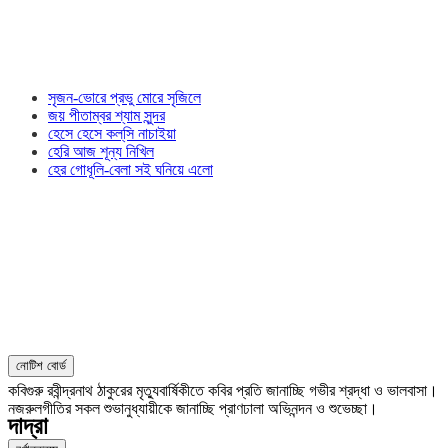
সৃজন-ভোরে প্রভু মোরে সৃজিলে
জয় পীতাম্বর শ্যাম সুন্দর
হেসে হেসে কল্‌সি নাচাইয়া
হেরি আজ শূন্য নিখিল
হের গোধূলি-বেলা সই ঘনিয়ে এলো
নোটিশ বোর্ড
কবিগুরু রবীন্দ্রনাথ ঠাকুরের মৃত্যুবার্ষিকীতে কবির প্রতি জানাচ্ছি গভীর শ্রদ্ধা ও ভালবাসা।
নজরুলগীতির সকল শুভানুধ্যায়ীকে জানাচ্ছি প্রাণঢালা অভিনন্দন ও শুভেচ্ছা।
দাদ্‌রা