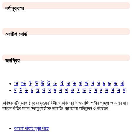
বর্ণানুক্রমে
নোটিশ বোর্ড
জনপ্রিয়
অ
আ
ই
ঈ
উ
ঊ
এ
ঐ
ও
ক
খ
ক্ষ
গ
ঘ
চ
ছ
জ
ঝ
ট
ঠ
ড
ঢ
ত
থ
দ
ধ
ন
প
ফ
ব
ভ
ম
য
র
ল
শ
স
হ
কবিগুরু রবীন্দ্রনাথ ঠাকুরের মৃত্যুবার্ষিকীতে কবির প্রতি জানাচ্ছি গভীর শ্রদ্ধা ও ভালবাসা।
নজরুলগীতির সকল শুভানুধ্যায়ীকে জানাচ্ছি প্রাণঢালা অভিনন্দন ও শুভেচ্ছা।
শুকনো পাতার নূপুর পায়ে