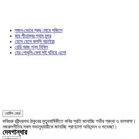
সৃজন-ভোরে প্রভু মোরে সৃজিলে
জয় পীতাম্বর শ্যাম সুন্দর
হেসে হেসে কল্‌সি নাচাইয়া
হেরি আজ শূন্য নিখিল
হের গোধূলি-বেলা সই ঘনিয়ে এলো
নোটিশ বোর্ড
কবিগুরু রবীন্দ্রনাথ ঠাকুরের মৃত্যুবার্ষিকীতে কবির প্রতি জানাচ্ছি গভীর শ্রদ্ধা ও ভালবাসা।
নজরুলগীতির সকল শুভানুধ্যায়ীকে জানাচ্ছি প্রাণঢালা অভিনন্দন ও শুভেচ্ছা।
দেবগান্ধার