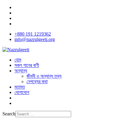
+880 191 1219362
info@nazrulgeeti.org
হোম
সকল গানের বাণী
অন্যান্য
জীবনী ও অন্যান্য তথ্য
নেপথ্যের কথা
মতামত
যোগাযোগ
Search