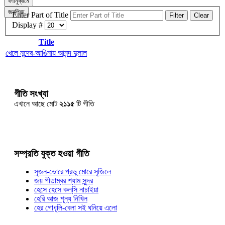
বর্ণানুক্রমে
জনপ্রিয়
Enter Part of Title
Filter
Clear
Display #
Title
খেলে নন্দের-আঙিনায় আনন্দ দুলাল
গীতি সংখ্যা
এখানে আছে মোট
২১১৫
টি গীতি
সম্প্রতি যুক্ত হওয়া গীতি
সৃজন-ভোরে প্রভু মোরে সৃজিলে
জয় পীতাম্বর শ্যাম সুন্দর
হেসে হেসে কল্‌সি নাচাইয়া
হেরি আজ শূন্য নিখিল
হের গোধূলি-বেলা সই ঘনিয়ে এলো