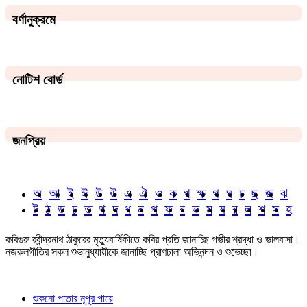
বর্ণানুক্রমে
নোটিশ বোর্ড
জনপ্রিয়
অ
আ
ই
ঈ
উ
ঊ
এ
ঐ
ও
ক
খ
ক্ষ
গ
ঘ
চ
ছ
জ
ঝ
ট
ঠ
ড
ঢ
ত
থ
দ
ধ
ন
প
ফ
ব
ভ
ম
য
র
ল
শ
স
হ
কবিগুরু রবীন্দ্রনাথ ঠাকুরের মৃত্যুবার্ষিকীতে কবির প্রতি জানাচ্ছি গভীর শ্রদ্ধা ও ভালবাসা।
নজরুলগীতির সকল শুভানুধ্যায়ীকে জানাচ্ছি প্রাণঢালা অভিনন্দন ও শুভেচ্ছা।
শুকনো পাতার নূপুর পায়ে