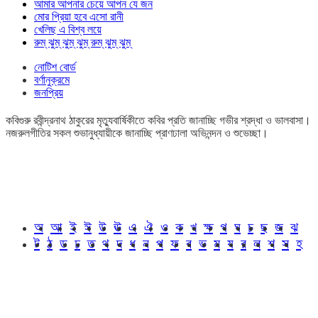
আমার আপনার চেয়ে আপন যে জন
মোর প্রিয়া হবে এসো রানী
খেলিছ এ বিশ্ব লয়ে
রুম্ ঝুম্ ঝুম্ ঝুম্ রুম্ ঝুম্ ঝুম্
নোটিশ বোর্ড
বর্ণানুক্রমে
জনপ্রিয়
কবিগুরু রবীন্দ্রনাথ ঠাকুরের মৃত্যুবার্ষিকীতে কবির প্রতি জানাচ্ছি গভীর শ্রদ্ধা ও ভালবাসা।
নজরুলগীতির সকল শুভানুধ্যায়ীকে জানাচ্ছি প্রাণঢালা অভিনন্দন ও শুভেচ্ছা।
অ
আ
ই
ঈ
উ
ঊ
এ
ঐ
ও
ক
খ
ক্ষ
গ
ঘ
চ
ছ
জ
ঝ
ট
ঠ
ড
ঢ
ত
থ
দ
ধ
ন
প
ফ
ব
ভ
ম
য
র
ল
শ
স
হ