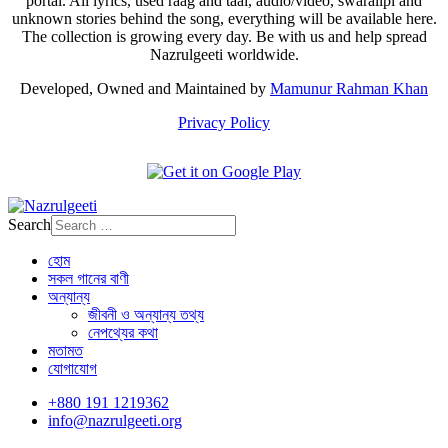
portal. All lyrics, used raag and taal, audio/video, swaralipi and
unknown stories behind the song, everything will be available here.
The collection is growing every day. Be with us and help spread
Nazrulgeeti worldwide.
Developed, Owned and Maintained by
Mamunur Rahman Khan
Privacy Policy
Search
হোম
সকল গানের বাণী
অন্যান্য
জীবনী ও অন্যান্য তথ্য
নেপথ্যের কথা
মতামত
যোগাযোগ
+880 191 1219362
info@nazrulgeeti.org