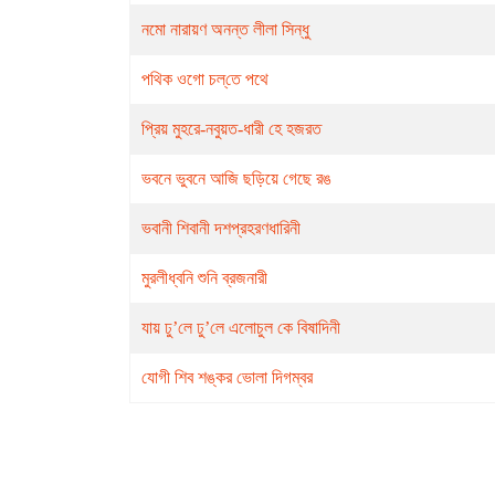
নমো নারায়ণ অনন্ত লীলা সিন্ধু
পথিক ওগো চল্‌তে পথে
প্রিয় মুহরে-নবুয়ত-ধারী হে হজরত
ভবনে ভুবনে আজি ছড়িয়ে গেছে রঙ
ভবানী শিবানী দশপ্রহরণধারিনী
মুরলীধ্বনি শুনি ব্রজনারী
যায় ঢু’লে ঢু’লে এলোচুল কে বিষাদিনী
যোগী শিব শঙ্কর ভোলা দিগম্বর