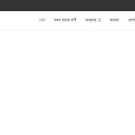
হোম
সকল গানের বাণী
অন্যান্য
মতামত
যোগ