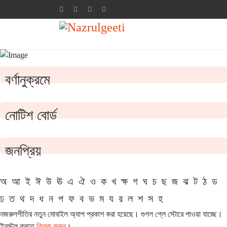
বর্ণানুক্রমে
নোটিশ বোর্ড
জনপ্রিয়
অ
আ
ই
ঈ
উ
ঊ
এ
ঐ
ও
ক
খ
ক্ষ
গ
ঘ
চ
ছ
জ
ঝ
ট
ঠ
ড
ঢ
ত
থ
দ
ধ
ন
প
ফ
ব
ভ
ম
য
র
ল
শ
স
হ
নজরুলগীতির নতুন মোবাইল অ্যাপ প্রকাশ করা হয়েছে। গুগল প্লে স্টোরে পাওয়া যাচ্ছে।
ইনস্টল করতে
ক্লিক করুন
।