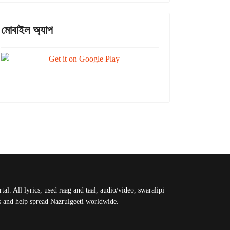
মোবাইল অ্যাপ
al. All lyrics, used raag and taal, audio/video, swaralipi
us and help spread Nazrulgeeti worldwide.