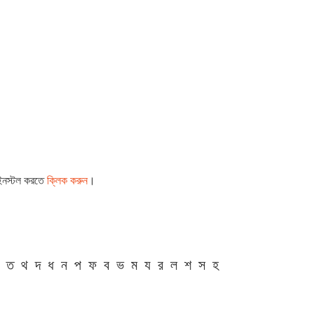
 ইনস্টল করতে
ক্লিক করুন
।
ত
থ
দ
ধ
ন
প
ফ
ব
ভ
ম
য
র
ল
শ
স
হ