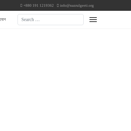
+880 191 1219362
info@nazrulgeeti.org
Search
াযোগ