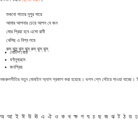
শুকনো পাতার নূপুর পায়ে
আমার আপনার চেয়ে আপন যে জন
মোর প্রিয়া হবে এসো রানী
খেলিছ এ বিশ্ব লয়ে
রুম্ ঝুম্ ঝুম্ ঝুম্ রুম্ ঝুম্ ঝুম্
নোটিশ বোর্ড
বর্ণানুক্রমে
জনপ্রিয়
নজরুলগীতির নতুন মোবাইল অ্যাপ প্রকাশ করা হয়েছে। গুগল প্লে স্টোরে পাওয়া যাচ্ছে।
অ
আ
ই
ঈ
উ
ঊ
এ
ঐ
ও
ক
খ
ক্ষ
গ
ঘ
চ
ছ
জ
ঝ
ট
ঠ
ড
ঢ