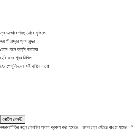
সৃজন-ভোরে প্রভু মোরে সৃজিলে
জয় পীতাম্বর শ্যাম সুন্দর
হেসে হেসে কল্‌সি নাচাইয়া
হেরি আজ শূন্য নিখিল
হের গোধূলি-বেলা সই ঘনিয়ে এলো
নোটিশ বোর্ড
নজরুলগীতির নতুন মোবাইল অ্যাপ প্রকাশ করা হয়েছে। গুগল প্লে স্টোরে পাওয়া যাচ্ছে।