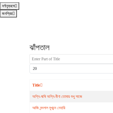
বর্ণানুক্রমে
জনপ্রিয়
ঝাঁপতাল
Enter Part of Title
Display #
Title
অগ্নি-ঋষি অগ্নি-বীণা তোমায় শুধু সাজে
আজি নন্দলাল মুখচন্দ নেহারি