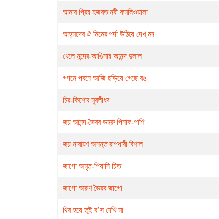
আমার প্রিয় হজরত নবী কমলিওয়ালা
আহ্‌মদের ঐ মিমের পর্দা উঠিয়ে দেখ্ মন
খেলে নন্দের-আঙিনায় আনন্দ দুলাল
গগনে পবনে আজি ছড়িয়ে গেছে রঙ
চির-কিশোর মুরলীধর
জয় আনন্দ-ভৈরব ডমরু পিনাক-পাণি
জয় নারায়ণ অনন্ত রূপধারী বিশাল
জাগো অমৃত-পিয়াসি চিত
জাগো অরুণ ভৈরব জাগো
থির হয়ে তুই ব’স দেখি মা