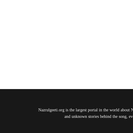
Nazrulgeeti.org is the largest portal in the world about 
and unknown stories behind the song, eve