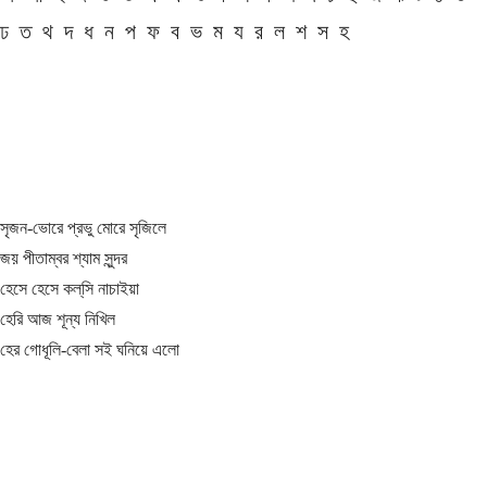
ঢ
ত
থ
দ
ধ
ন
প
ফ
ব
ভ
ম
য
র
ল
শ
স
হ
সৃজন-ভোরে প্রভু মোরে সৃজিলে
জয় পীতাম্বর শ্যাম সুন্দর
হেসে হেসে কল্‌সি নাচাইয়া
হেরি আজ শূন্য নিখিল
হের গোধূলি-বেলা সই ঘনিয়ে এলো