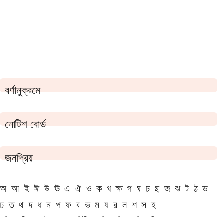
বর্ণানুক্রমে
নোটিশ বোর্ড
জনপ্রিয়
অ
আ
ই
ঈ
উ
ঊ
এ
ঐ
ও
ক
খ
ক্ষ
গ
ঘ
চ
ছ
জ
ঝ
ট
ঠ
ড
ঢ
ত
থ
দ
ধ
ন
প
ফ
ব
ভ
ম
য
র
ল
শ
স
হ