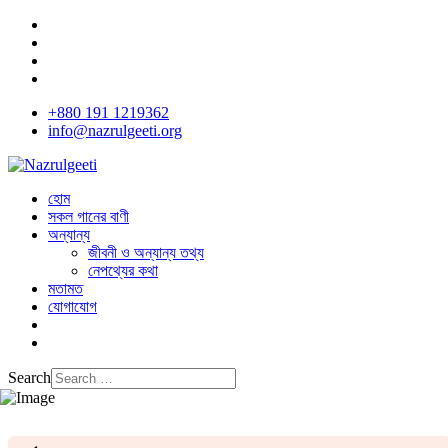
+880 191 1219362
info@nazrulgeeti.org
হোম
সকল গানের বাণী
অন্যান্য
জীবনী ও অন্যান্য তথ্য
নেপথ্যের কথা
মতামত
যোগাযোগ
Search