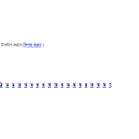
। ইনস্টল করতে
ক্লিক করুন
।
ঠ
ড
ঢ
ত
থ
দ
ধ
ন
প
ফ
ব
ভ
ম
য
র
ল
শ
স
হ