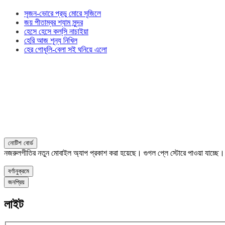
সৃজন-ভোরে প্রভু মোরে সৃজিলে
জয় পীতাম্বর শ্যাম সুন্দর
হেসে হেসে কল্‌সি নাচাইয়া
হেরি আজ শূন্য নিখিল
হের গোধূলি-বেলা সই ঘনিয়ে এলো
নোটিশ বোর্ড
নজরুলগীতির নতুন মোবাইল অ্যাপ প্রকাশ করা হয়েছে। গুগল প্লে স্টোরে পাওয়া যাচ্ছে
বর্ণানুক্রমে
জনপ্রিয়
লাইট