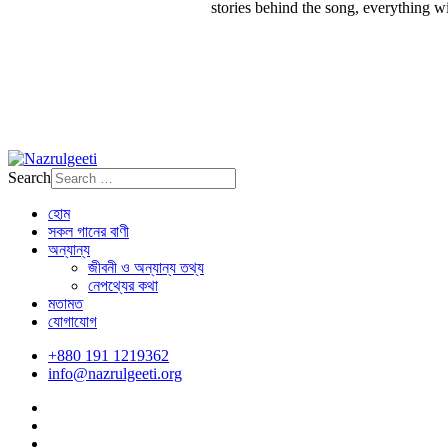
stories behind the song, everything w
Search
হোম
সকল গানের বাণী
অন্যান্য
জীবনী ও অন্যান্য তথ্য
নেপথ্যের কথা
মতামত
যোগাযোগ
+880 191 1219362
info@nazrulgeeti.org