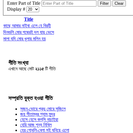
Enter Part of Title
Filter
Clear
Display #
Title
কাছে আমার নাইবা এলে হে বিরহী
দিনগুলি মোর পদ্মেরই দল যায় ভেসে
মালা যদি মোর ধূলায় মলিন হয়
গীতি সংখ্যা
এখানে আছে মোট
২১১৫
টি গীতি
সম্প্রতি যুক্ত হওয়া গীতি
সৃজন-ভোরে প্রভু মোরে সৃজিলে
জয় পীতাম্বর শ্যাম সুন্দর
হেসে হেসে কল্‌সি নাচাইয়া
হেরি আজ শূন্য নিখিল
হের গোধূলি-বেলা সই ঘনিয়ে এলো