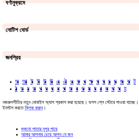
বর্ণানুক্রমে
নোটিশ বোর্ড
জনপ্রিয়
অ
আ
ই
ঈ
উ
ঊ
এ
ঐ
ও
ক
খ
ক্ষ
গ
ঘ
চ
ছ
জ
ঝ
ট
ঠ
ড
ঢ
ত
থ
দ
ধ
ন
প
ফ
ব
ভ
ম
য
র
ল
শ
স
হ
নজরুলগীতির নতুন মোবাইল অ্যাপ প্রকাশ করা হয়েছে। গুগল প্লে স্টোরে পাওয়া যাচ্ছে।
ইনস্টল করতে
ক্লিক করুন
।
শুকনো পাতার নূপুর পায়ে
আমার আপনার চেয়ে আপন যে জন