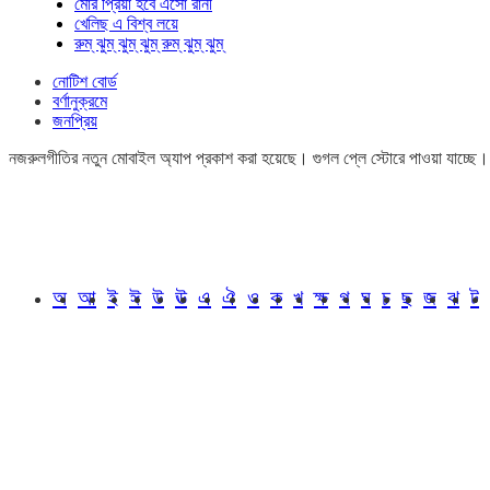
মোর প্রিয়া হবে এসো রানী
খেলিছ এ বিশ্ব লয়ে
রুম্ ঝুম্ ঝুম্ ঝুম্ রুম্ ঝুম্ ঝুম্
নোটিশ বোর্ড
বর্ণানুক্রমে
জনপ্রিয়
নজরুলগীতির নতুন মোবাইল অ্যাপ প্রকাশ করা হয়েছে। গুগল প্লে স্টোরে পাওয়া যাচ্ছে
অ
আ
ই
ঈ
উ
ঊ
এ
ঐ
ও
ক
খ
ক্ষ
গ
ঘ
চ
ছ
জ
ঝ
ট