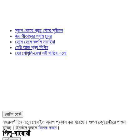
সৃজন-ভোরে প্রভু মোরে সৃজিলে
জয় পীতাম্বর শ্যাম সুন্দর
হেসে হেসে কল্‌সি নাচাইয়া
হেরি আজ শূন্য নিখিল
হের গোধূলি-বেলা সই ঘনিয়ে এলো
নোটিশ বোর্ড
নজরুলগীতির নতুন মোবাইল অ্যাপ প্রকাশ করা হয়েছে। গুগল প্লে স্টোরে পাওয়া
যাচ্ছে। ইনস্টল করতে
ক্লিক করুন
।
পিলু-বারোয়াঁ