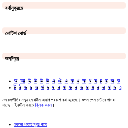
বর্ণানুক্রমে
নোটিশ বোর্ড
জনপ্রিয়
অ
আ
ই
ঈ
উ
ঊ
এ
ঐ
ও
ক
খ
ক্ষ
গ
ঘ
চ
ছ
জ
ঝ
ট
ঠ
ড
ঢ
ত
থ
দ
ধ
ন
প
ফ
ব
ভ
ম
য
র
ল
শ
স
হ
নজরুলগীতির নতুন মোবাইল অ্যাপ প্রকাশ করা হয়েছে। গুগল প্লে স্টোরে পাওয়া
যাচ্ছে। ইনস্টল করতে
ক্লিক করুন
।
শুকনো পাতার নূপুর পায়ে