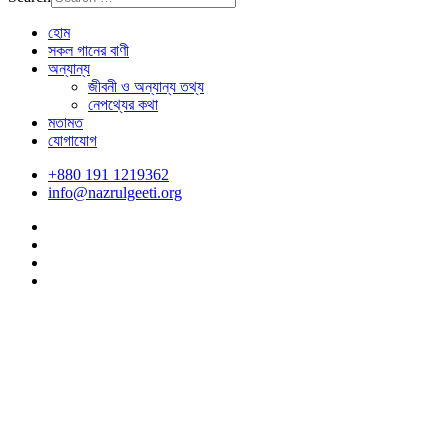
হোম
সকল গানের বাণী
অন্যান্য
জীবনী ও অন্যান্য তথ্য
নেপথ্যের কথা
মতামত
যোগাযোগ
+880 191 1219362
info@nazrulgeeti.org