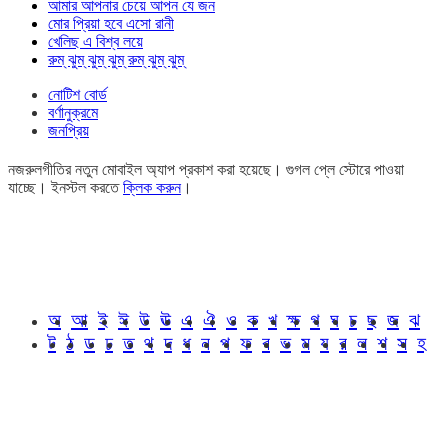
আমার আপনার চেয়ে আপন যে জন
মোর প্রিয়া হবে এসো রানী
খেলিছ এ বিশ্ব লয়ে
রুম্ ঝুম্ ঝুম্ ঝুম্ রুম্ ঝুম্ ঝুম্
নোটিশ বোর্ড
বর্ণানুক্রমে
জনপ্রিয়
নজরুলগীতির নতুন মোবাইল অ্যাপ প্রকাশ করা হয়েছে। গুগল প্লে স্টোরে পাওয়া
যাচ্ছে। ইনস্টল করতে
ক্লিক করুন
।
অ
আ
ই
ঈ
উ
ঊ
এ
ঐ
ও
ক
খ
ক্ষ
গ
ঘ
চ
ছ
জ
ঝ
ট
ঠ
ড
ঢ
ত
থ
দ
ধ
ন
প
ফ
ব
ভ
ম
য
র
ল
শ
স
হ