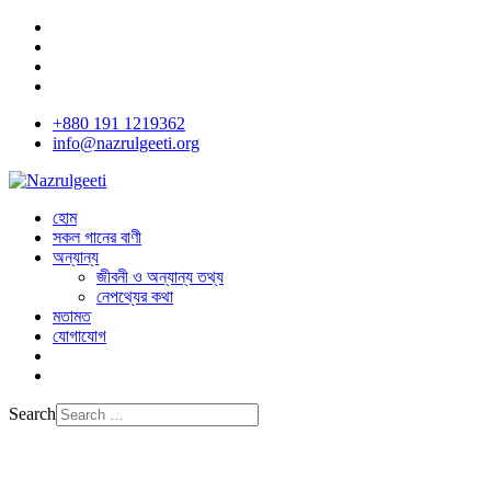
+880 191 1219362
info@nazrulgeeti.org
হোম
সকল গানের বাণী
অন্যান্য
জীবনী ও অন্যান্য তথ্য
নেপথ্যের কথা
মতামত
যোগাযোগ
Search