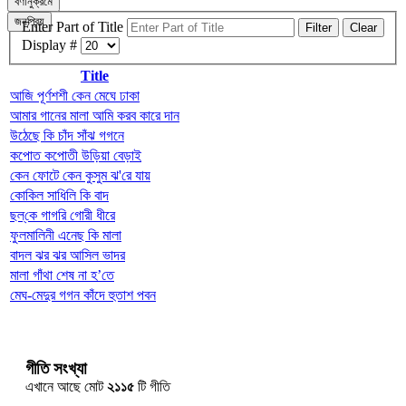
বর্ণানুক্রমে
জনপ্রিয়
Enter Part of Title
Filter
Clear
Display #
Title
আজি পূর্ণশশী কেন মেঘে ঢাকা
আমার গানের মালা আমি করব কারে দান
উঠেছে কি চাঁদ সাঁঝ গগনে
কপোত কপোতী উড়িয়া বেড়াই
কেন ফোটে কেন কুসুম ঝ'রে যায়
কোকিল সাধিলি কি বাদ
ছল্‌কে গাগরি গোরী ধীরে
ফুলমালিনী এনেছ কি মালা
বাদল ঝর ঝর আসিল ভাদর
মালা গাঁথা শেষ না হ’তে
মেঘ-মেদুর গগন কাঁদে হুতাশ পবন
গীতি সংখ্যা
এখানে আছে মোট
২১১৫
টি গীতি