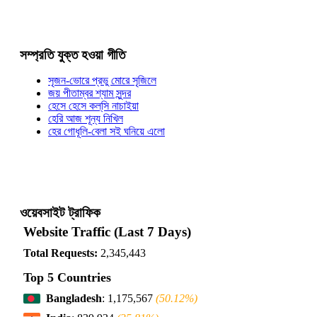
সম্প্রতি যুক্ত হওয়া গীতি
সৃজন-ভোরে প্রভু মোরে সৃজিলে
জয় পীতাম্বর শ্যাম সুন্দর
হেসে হেসে কল্‌সি নাচাইয়া
হেরি আজ শূন্য নিখিল
হের গোধূলি-বেলা সই ঘনিয়ে এলো
ওয়েবসাইট ট্রাফিক
Website Traffic (Last 7 Days)
Total Requests:
2,345,443
Top 5 Countries
Bangladesh
: 1,175,567
(50.12%)