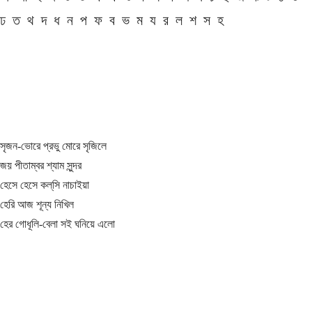
ঢ
ত
থ
দ
ধ
ন
প
ফ
ব
ভ
ম
য
র
ল
শ
স
হ
সৃজন-ভোরে প্রভু মোরে সৃজিলে
জয় পীতাম্বর শ্যাম সুন্দর
হেসে হেসে কল্‌সি নাচাইয়া
হেরি আজ শূন্য নিখিল
হের গোধূলি-বেলা সই ঘনিয়ে এলো