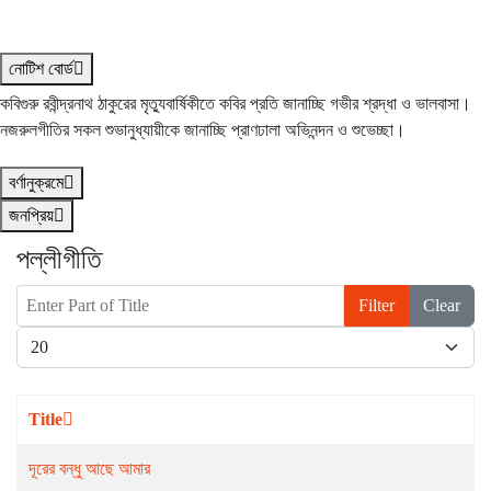
নোটিশ বোর্ড
কবিগুরু রবীন্দ্রনাথ ঠাকুরের মৃত্যুবার্ষিকীতে কবির প্রতি জানাচ্ছি গভীর শ্রদ্ধা ও ভালবাসা।
নজরুলগীতির সকল শুভানুধ্যায়ীকে জানাচ্ছি প্রাণঢালা অভিনন্দন ও শুভেচ্ছা।
বর্ণানুক্রমে
জনপ্রিয়
পল্লীগীতি
Enter Part of Title
Filter
Clear
Display #
Title
দূরের বন্ধু আছে আমার