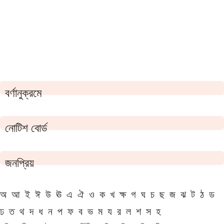
বর্ণানুক্রমে
নোটিশ বোর্ড
জনপ্রিয়
অ
আ
ই
ঈ
উ
ঊ
এ
ঐ
ও
ক
খ
ক্ষ
গ
ঘ
চ
ছ
জ
ঝ
ট
ঠ
ড
ঢ
ত
থ
দ
ধ
ন
প
ফ
ব
ভ
ম
য
র
ল
শ
স
হ