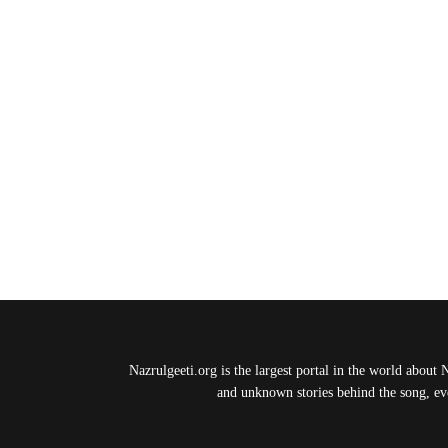
Nazrulgeeti.org is the largest portal in the world about 
and unknown stories behind the song, eve