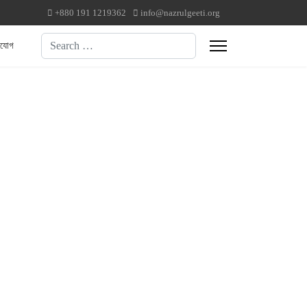
+880 191 1219362
info@nazrulgeeti.org
Search
াযোগ