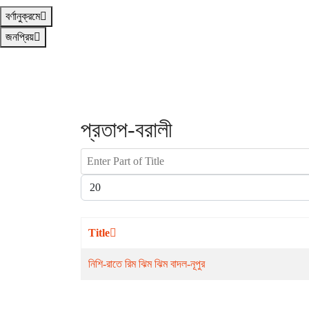
বর্ণানুক্রমে
জনপ্রিয়
প্রতাপ-বরালী
Enter Part of Title
Display #
Title
নিশি-রাতে রিম ঝিম ঝিম বাদল-নূপুর