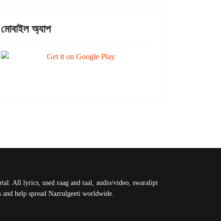
মোবাইল অ্যাপ
al. All lyrics, used raag and taal, audio/video, swaralipi
us and help spread Nazrulgeeti worldwide.