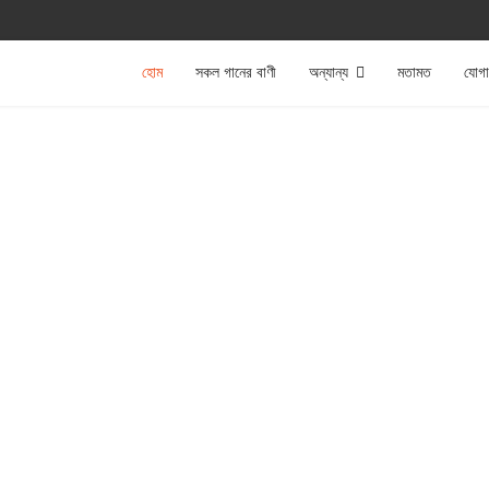
হোম
সকল গানের বাণী
অন্যান্য
মতামত
যোগ