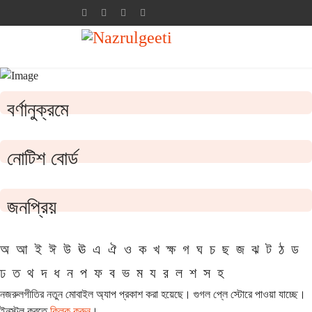
বর্ণানুক্রমে
নোটিশ বোর্ড
জনপ্রিয়
অ
আ
ই
ঈ
উ
ঊ
এ
ঐ
ও
ক
খ
ক্ষ
গ
ঘ
চ
ছ
জ
ঝ
ট
ঠ
ড
ঢ
ত
থ
দ
ধ
ন
প
ফ
ব
ভ
ম
য
র
ল
শ
স
হ
নজরুলগীতির নতুন মোবাইল অ্যাপ প্রকাশ করা হয়েছে। গুগল প্লে স্টোরে পাওয়া যাচ্ছে।
ইনস্টল করতে
ক্লিক করুন
।