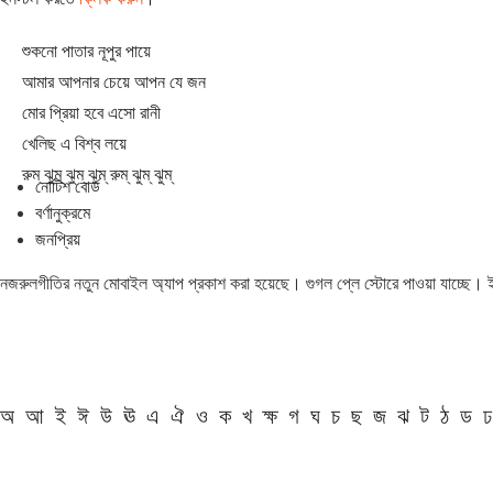
শুকনো পাতার নূপুর পায়ে
আমার আপনার চেয়ে আপন যে জন
মোর প্রিয়া হবে এসো রানী
খেলিছ এ বিশ্ব লয়ে
রুম্ ঝুম্ ঝুম্ ঝুম্ রুম্ ঝুম্ ঝুম্
নোটিশ বোর্ড
বর্ণানুক্রমে
জনপ্রিয়
নজরুলগীতির নতুন মোবাইল অ্যাপ প্রকাশ করা হয়েছে। গুগল প্লে স্টোরে পাওয়া যাচ্ছে।
অ
আ
ই
ঈ
উ
ঊ
এ
ঐ
ও
ক
খ
ক্ষ
গ
ঘ
চ
ছ
জ
ঝ
ট
ঠ
ড
ঢ