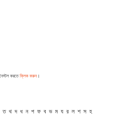
 ইনস্টল করতে
ক্লিক করুন
।
ত
থ
দ
ধ
ন
প
ফ
ব
ভ
ম
য
র
ল
শ
স
হ