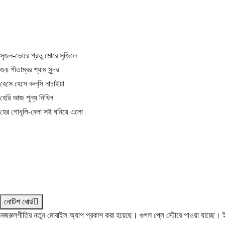
সৃজন-ভোরে প্রভু মোরে সৃজিলে
জয় পীতাম্বর শ্যাম সুন্দর
হেসে হেসে কল্‌সি নাচাইয়া
হেরি আজ শূন্য নিখিল
হের গোধূলি-বেলা সই ঘনিয়ে এলো
নোটিশ বোর্ড
নজরুলগীতির নতুন মোবাইল অ্যাপ প্রকাশ করা হয়েছে। গুগল প্লে স্টোরে পাওয়া যাচ্ছে।