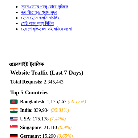
সৃজন-ভোরে প্রভু মোরে সৃজিলে
জয় পীতাম্বর শ্যাম সুন্দর
হেসে হেসে কল্‌সি নাচাইয়া
হেরি আজ শূন্য নিখিল
হের গোধূলি-বেলা সই ঘনিয়ে এলো
ওয়েবসাইট ট্রাফিক
Website Traffic (Last 7 Days)
Total Requests:
2,345,443
Top 5 Countries
Bangladesh
: 1,175,567
(50.12%)
India
: 839,934
(35.81%)
USA
: 175,178
(7.47%)
Singapore
: 21,110
(0.9%)
Germany
: 15,290
(0.65%)