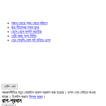
সৃজন-ভোরে প্রভু মোরে সৃজিলে
জয় পীতাম্বর শ্যাম সুন্দর
হেসে হেসে কল্‌সি নাচাইয়া
হেরি আজ শূন্য নিখিল
হের গোধূলি-বেলা সই ঘনিয়ে এলো
নোটিশ বোর্ড
নজরুলগীতির নতুন মোবাইল অ্যাপ প্রকাশ করা হয়েছে। গুগল প্লে স্টোরে পাওয়া
যাচ্ছে। ইনস্টল করতে
ক্লিক করুন
।
রাগ-প্রধান