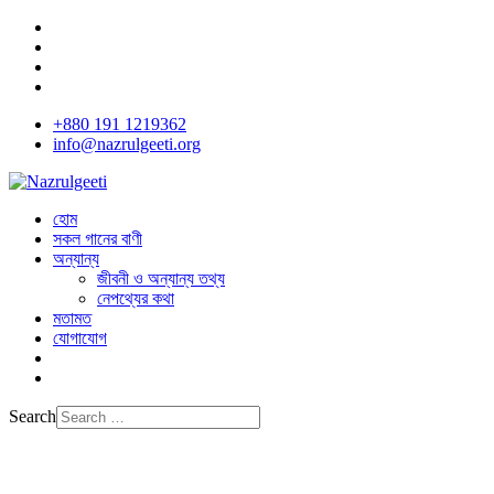
+880 191 1219362
info@nazrulgeeti.org
হোম
সকল গানের বাণী
অন্যান্য
জীবনী ও অন্যান্য তথ্য
নেপথ্যের কথা
মতামত
যোগাযোগ
Search