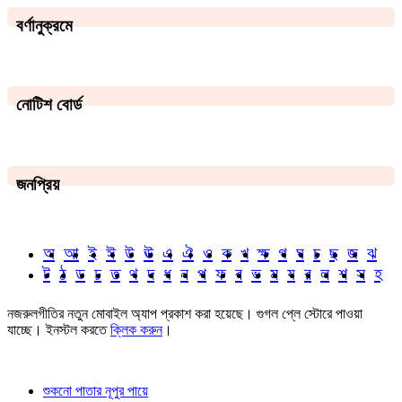
বর্ণানুক্রমে
নোটিশ বোর্ড
জনপ্রিয়
অ
আ
ই
ঈ
উ
ঊ
এ
ঐ
ও
ক
খ
ক্ষ
গ
ঘ
চ
ছ
জ
ঝ
ট
ঠ
ড
ঢ
ত
থ
দ
ধ
ন
প
ফ
ব
ভ
ম
য
র
ল
শ
স
হ
নজরুলগীতির নতুন মোবাইল অ্যাপ প্রকাশ করা হয়েছে। গুগল প্লে স্টোরে পাওয়া
যাচ্ছে। ইনস্টল করতে
ক্লিক করুন
।
শুকনো পাতার নূপুর পায়ে