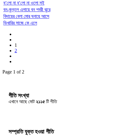
ব’লো না ব’লো না ওলো সই
বন-কুন্তল এলায়ে বন শবরী ঝুরে
বিদায়ের বেলা মোর ঘনায়ে আসে
ভিখারির সাজে কে এলে
1
2
Page 1 of 2
গীতি সংখ্যা
এখানে আছে মোট
২১১৫
টি গীতি
সম্প্রতি যুক্ত হওয়া গীতি