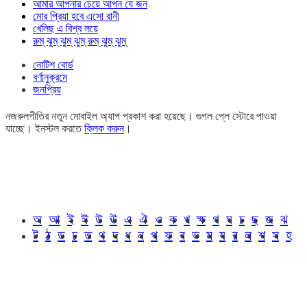
আমার আপনার চেয়ে আপন যে জন
মোর প্রিয়া হবে এসো রানী
খেলিছ এ বিশ্ব লয়ে
রুম্ ঝুম্ ঝুম্ ঝুম্ রুম্ ঝুম্ ঝুম্
নোটিশ বোর্ড
বর্ণানুক্রমে
জনপ্রিয়
নজরুলগীতির নতুন মোবাইল অ্যাপ প্রকাশ করা হয়েছে। গুগল প্লে স্টোরে পাওয়া
যাচ্ছে। ইনস্টল করতে
ক্লিক করুন
।
অ
আ
ই
ঈ
উ
ঊ
এ
ঐ
ও
ক
খ
ক্ষ
গ
ঘ
চ
ছ
জ
ঝ
ট
ঠ
ড
ঢ
ত
থ
দ
ধ
ন
প
ফ
ব
ভ
ম
য
র
ল
শ
স
হ