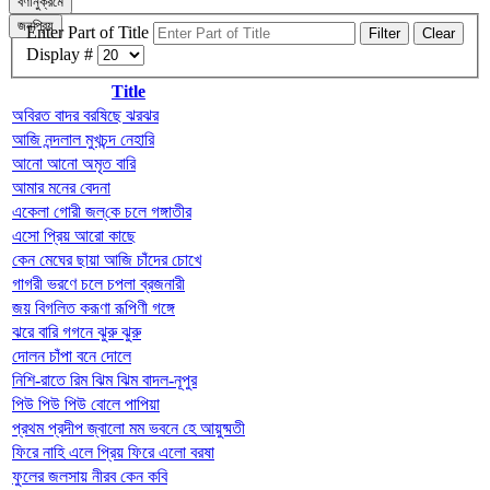
বর্ণানুক্রমে
জনপ্রিয়
Enter Part of Title
Filter
Clear
Display #
Title
অবিরত বাদর বরষিছে ঝরঝর
আজি নন্দলাল মুখচন্দ নেহারি
আনো আনো অমৃত বারি
আমার মনের বেদনা
একেলা গোরী জল্‌কে চলে গঙ্গাতীর
এসো প্রিয় আরো কাছে
কেন মেঘের ছায়া আজি চাঁদের চোখে
গাগরী ভরণে চলে চপলা ব্রজনারী
জয় বিগলিত করূণা রূপিণী গঙ্গে
ঝরে বারি গগনে ঝুরু ঝুরু
দোলন চাঁপা বনে দোলে
নিশি-রাতে রিম ঝিম ঝিম বাদল-নূপুর
পিউ পিউ পিউ বোলে পাপিয়া
প্রথম প্রদীপ জ্বালো মম ভবনে হে আয়ুষ্মতী
ফিরে নাহি এলে প্রিয় ফিরে এলো বরষা
ফুলের জলসায় নীরব কেন কবি