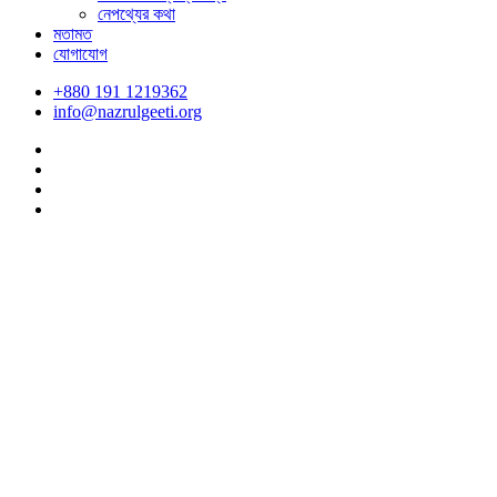
নেপথ্যের কথা
মতামত
যোগাযোগ
+880 191 1219362
info@nazrulgeeti.org