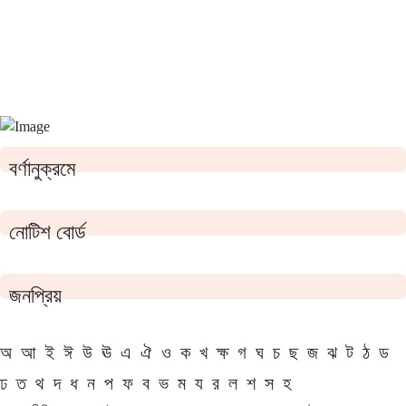
বর্ণানুক্রমে
নোটিশ বোর্ড
জনপ্রিয়
অ
আ
ই
ঈ
উ
ঊ
এ
ঐ
ও
ক
খ
ক্ষ
গ
ঘ
চ
ছ
জ
ঝ
ট
ঠ
ড
ঢ
ত
থ
দ
ধ
ন
প
ফ
ব
ভ
ম
য
র
ল
শ
স
হ