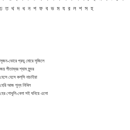
ঢ
ত
থ
দ
ধ
ন
প
ফ
ব
ভ
ম
য
র
ল
শ
স
হ
সৃজন-ভোরে প্রভু মোরে সৃজিলে
জয় পীতাম্বর শ্যাম সুন্দর
হেসে হেসে কল্‌সি নাচাইয়া
হেরি আজ শূন্য নিখিল
হের গোধূলি-বেলা সই ঘনিয়ে এলো