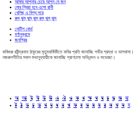
আমার আপনার চেয়ে আপন যে জন
মোর প্রিয়া হবে এসো রানী
খেলিছ এ বিশ্ব লয়ে
রুম্ ঝুম্ ঝুম্ ঝুম্ রুম্ ঝুম্ ঝুম্
নোটিশ বোর্ড
বর্ণানুক্রমে
জনপ্রিয়
কবিগুরু রবীন্দ্রনাথ ঠাকুরের মৃত্যুবার্ষিকীতে কবির প্রতি জানাচ্ছি গভীর শ্রদ্ধা ও ভালবাসা।
নজরুলগীতির সকল শুভানুধ্যায়ীকে জানাচ্ছি প্রাণঢালা অভিনন্দন ও শুভেচ্ছা।
অ
আ
ই
ঈ
উ
ঊ
এ
ঐ
ও
ক
খ
ক্ষ
গ
ঘ
চ
ছ
জ
ঝ
ট
ঠ
ড
ঢ
ত
থ
দ
ধ
ন
প
ফ
ব
ভ
ম
য
র
ল
শ
স
হ