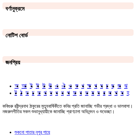
বর্ণানুক্রমে
নোটিশ বোর্ড
জনপ্রিয়
অ
আ
ই
ঈ
উ
ঊ
এ
ঐ
ও
ক
খ
ক্ষ
গ
ঘ
চ
ছ
জ
ঝ
ট
ঠ
ড
ঢ
ত
থ
দ
ধ
ন
প
ফ
ব
ভ
ম
য
র
ল
শ
স
হ
কবিগুরু রবীন্দ্রনাথ ঠাকুরের মৃত্যুবার্ষিকীতে কবির প্রতি জানাচ্ছি গভীর শ্রদ্ধা ও ভালবাসা।
নজরুলগীতির সকল শুভানুধ্যায়ীকে জানাচ্ছি প্রাণঢালা অভিনন্দন ও শুভেচ্ছা।
শুকনো পাতার নূপুর পায়ে