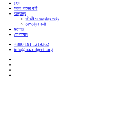
হোম
সকল গানের বাণী
অন্যান্য
জীবনী ও অন্যান্য তথ্য
নেপথ্যের কথা
মতামত
যোগাযোগ
+880 191 1219362
info@nazrulgeeti.org