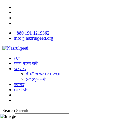
+880 191 1219362
info@nazrulgeeti.org
হোম
সকল গানের বাণী
অন্যান্য
জীবনী ও অন্যান্য তথ্য
নেপথ্যের কথা
মতামত
যোগাযোগ
Search