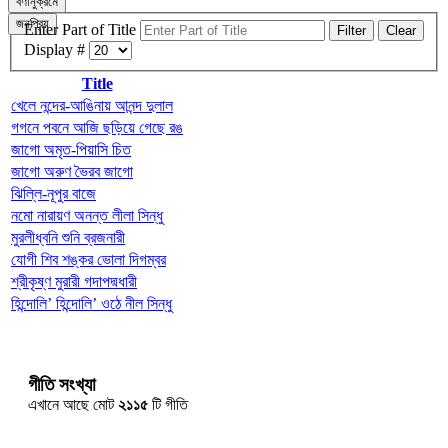
বর্ণানুক্রমে
জনপ্রিয়
Enter Part of Title
Filter
Clear
Display #
Title
খেলে নন্দের-আঙিনায় আনন্দ দুলাল
গগনে পবনে আজি ছড়িয়ে গেছে রঙ
জাগো অমৃত-পিয়াসি চিত
জাগো অরুণ ভৈরব জাগো
ঝিল্লি-নূপুর বাজে
নমো নারায়ণ অনন্ত লীলা সিন্ধু
মুরলীধ্বনি শুনি ব্রজনারী
যোগী শিব শঙ্কর ভোলা দিগম্বর
শ্রীকৃষ্ণ মুরারী গদাপদ্মধারী
হিন্দোলি’ হিন্দোলি’ ওঠে নীল সিন্ধু
গীতি সংখ্যা
এখানে আছে মোট
২১১৫
টি গীতি