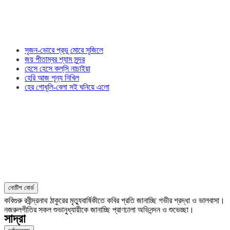
সৃজন-ভোরে প্রভু মোরে সৃজিলে
জয় পীতাম্বর শ্যাম সুন্দর
হেসে হেসে কল্‌সি নাচাইয়া
হেরি আজ শূন্য নিখিল
হের গোধূলি-বেলা সই ঘনিয়ে এলো
নোটিশ বোর্ড
কবিগুরু রবীন্দ্রনাথ ঠাকুরের মৃত্যুবার্ষিকীতে কবির প্রতি জানাচ্ছি গভীর শ্রদ্ধা ও ভালবাসা।
নজরুলগীতির সকল শুভানুধ্যায়ীকে জানাচ্ছি প্রাণঢালা অভিনন্দন ও শুভেচ্ছা।
সাদ্রা