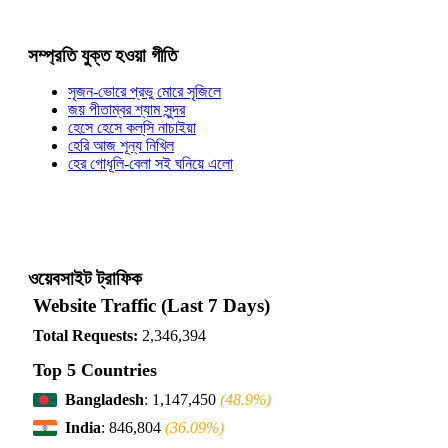
সম্প্রতি যুক্ত হওয়া গীতি
সৃজন-ভোরে প্রভু মোরে সৃজিলে
জয় পীতাম্বর শ্যাম সুন্দর
হেসে হেসে কল্‌সি নাচাইয়া
হেরি আজ শূন্য নিখিল
হের গোধূলি-বেলা সই ঘনিয়ে এলো
ওয়েবসাইট ট্রাফিক
Website Traffic (Last 7 Days)
Total Requests:
2,346,394
Top 5 Countries
Bangladesh
: 1,147,450
(48.9%)
India
: 846,804
(36.09%)