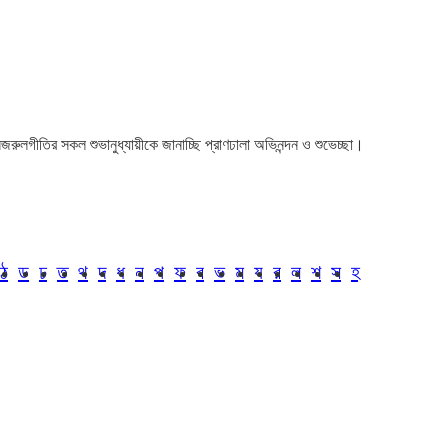
া। নজরুলগীতির সকল শুভানুধ্যায়ীকে জানাচ্ছি প্রাণঢালা অভিনন্দন ও শুভেচ্ছা।
ঠ
ড
ঢ
ত
থ
দ
ধ
ন
প
ফ
ব
ভ
ম
য
র
ল
শ
স
হ