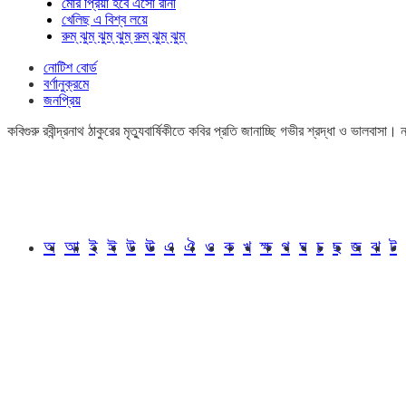
মোর প্রিয়া হবে এসো রানী
খেলিছ এ বিশ্ব লয়ে
রুম্ ঝুম্ ঝুম্ ঝুম্ রুম্ ঝুম্ ঝুম্
নোটিশ বোর্ড
বর্ণানুক্রমে
জনপ্রিয়
কবিগুরু রবীন্দ্রনাথ ঠাকুরের মৃত্যুবার্ষিকীতে কবির প্রতি জানাচ্ছি গভীর শ্রদ্ধা ও ভালবাস
অ
আ
ই
ঈ
উ
ঊ
এ
ঐ
ও
ক
খ
ক্ষ
গ
ঘ
চ
ছ
জ
ঝ
ট