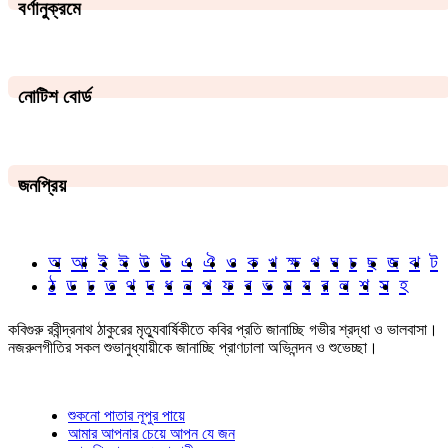
বর্ণানুক্রমে
নোটিশ বোর্ড
জনপ্রিয়
অ
আ
ই
ঈ
উ
ঊ
এ
ঐ
ও
ক
খ
ক্ষ
গ
ঘ
চ
ছ
জ
ঝ
ট
ঠ
ড
ঢ
ত
থ
দ
ধ
ন
প
ফ
ব
ভ
ম
য
র
ল
শ
স
হ
কবিগুরু রবীন্দ্রনাথ ঠাকুরের মৃত্যুবার্ষিকীতে কবির প্রতি জানাচ্ছি গভীর শ্রদ্ধা ও ভালবাসা।
নজরুলগীতির সকল শুভানুধ্যায়ীকে জানাচ্ছি প্রাণঢালা অভিনন্দন ও শুভেচ্ছা।
শুকনো পাতার নূপুর পায়ে
আমার আপনার চেয়ে আপন যে জন