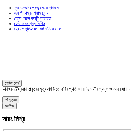
সৃজন-ভোরে প্রভু মোরে সৃজিলে
জয় পীতাম্বর শ্যাম সুন্দর
হেসে হেসে কল্‌সি নাচাইয়া
হেরি আজ শূন্য নিখিল
হের গোধূলি-বেলা সই ঘনিয়ে এলো
নোটিশ বোর্ড
কবিগুরু রবীন্দ্রনাথ ঠাকুরের মৃত্যুবার্ষিকীতে কবির প্রতি জানাচ্ছি গভীর শ্রদ্ধা ও ভালবাস
বর্ণানুক্রমে
জনপ্রিয়
সারং মিশ্র