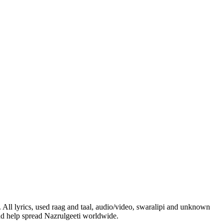
. All lyrics, used raag and taal, audio/video, swaralipi and unknown
and help spread Nazrulgeeti worldwide.