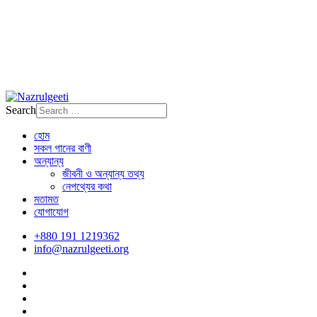
Search
হোম
সকল গানের বাণী
অন্যান্য
জীবনী ও অন্যান্য তথ্য
নেপথ্যের কথা
মতামত
যোগাযোগ
+880 191 1219362
info@nazrulgeeti.org