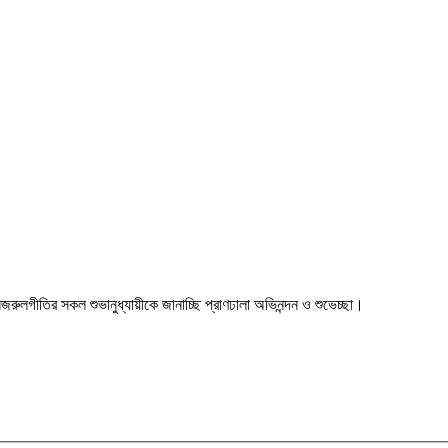
া। নজরুলগীতির সকল শুভানুধ্যায়ীকে জানাচ্ছি প্রাণঢালা অভিনন্দন ও শুভেচ্ছা।