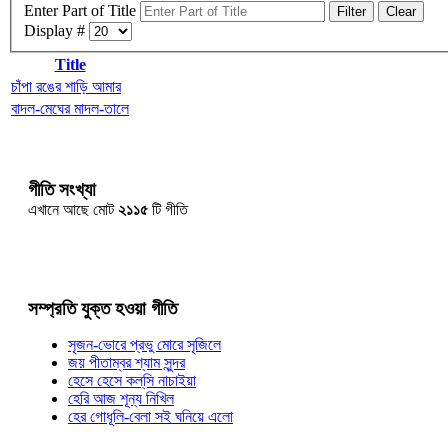
Enter Part of Title
Filter
Clear
Display #
Title
চাঁপা রঙের শাড়ি আমার
বাদল-মেঘের মাদল-তালে
গীতি সংখ্যা
এখানে আছে মোট
২১১৫
টি গীতি
সম্প্রতি যুক্ত হওয়া গীতি
সৃজন-ভোরে প্রভু মোরে সৃজিলে
জয় পীতাম্বর শ্যাম সুন্দর
হেসে হেসে কল্‌সি নাচাইয়া
হেরি আজ শূন্য নিখিল
হের গোধূলি-বেলা সই ঘনিয়ে এলো