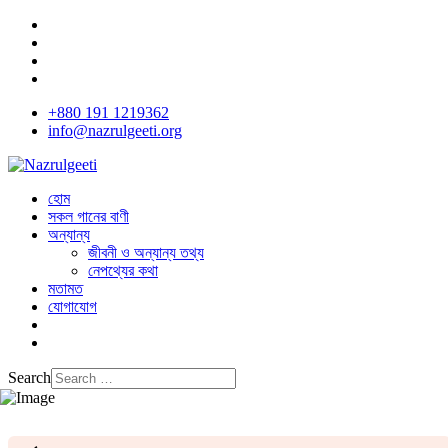
+880 191 1219362
info@nazrulgeeti.org
হোম
সকল গানের বাণী
অন্যান্য
জীবনী ও অন্যান্য তথ্য
নেপথ্যের কথা
মতামত
যোগাযোগ
Search