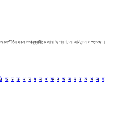
া। নজরুলগীতির সকল শুভানুধ্যায়ীকে জানাচ্ছি প্রাণঢালা অভিনন্দন ও শুভেচ্ছা।
ঠ
ড
ঢ
ত
থ
দ
ধ
ন
প
ফ
ব
ভ
ম
য
র
ল
শ
স
হ