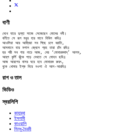
বাণী
দেখে যারে দুল্‌হা সাজে সেজেছেন মোদের নবী।

বর্ণিতে সে রূপ মধুর হার মানে নিখিল কবি॥

আওলিয়া আর আম্বিয়া সব পিছে চলে বরাতি,

আসমানে যায় মশাল জ্বেলে গ্রহ তারা চাঁদ রবি॥

হুর পরী সব গায় নাচে আজ, দেয় ‘মোবারকবাদ্’ আলম্,

আর্‌শ কুর্শি ঝুঁকে পড়ে দেখতে সে মোহন ছবি॥

আজ আরশের বাসর ঘরে হবে মোবারক রুয়ৎ,

রাগ ও তাল
ভিডিও
স্বরলিপি
কাহার্‌বা
ইসলামী
কাওয়ালি
সিন্ধু-ভৈরবী