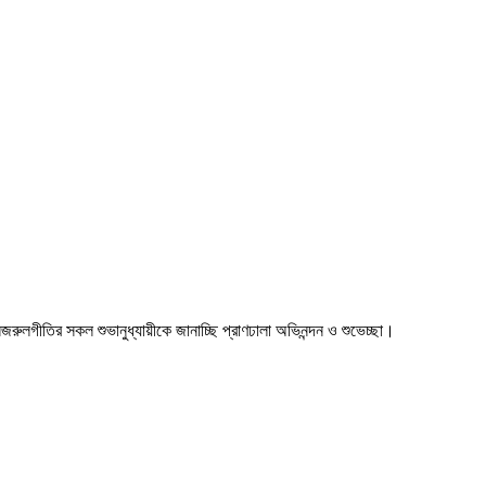
া। নজরুলগীতির সকল শুভানুধ্যায়ীকে জানাচ্ছি প্রাণঢালা অভিনন্দন ও শুভেচ্ছা।