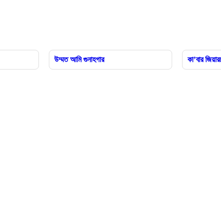
উম্মত আমি গুনাহগার
কা’বার জিয়ার