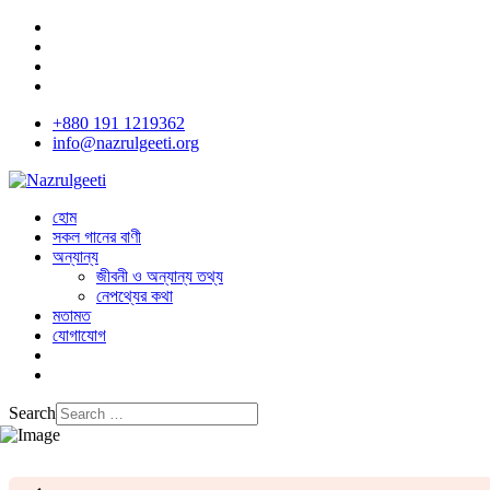
+880 191 1219362
info@nazrulgeeti.org
হোম
সকল গানের বাণী
অন্যান্য
জীবনী ও অন্যান্য তথ্য
নেপথ্যের কথা
মতামত
যোগাযোগ
Search