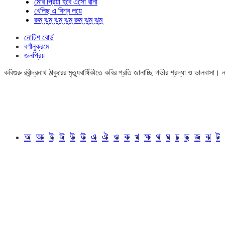
মোর প্রিয়া হবে এসো রানী
খেলিছ এ বিশ্ব লয়ে
রুম্ ঝুম্ ঝুম্ ঝুম্ রুম্ ঝুম্ ঝুম্
নোটিশ বোর্ড
বর্ণানুক্রমে
জনপ্রিয়
কবিগুরু রবীন্দ্রনাথ ঠাকুরের মৃত্যুবার্ষিকীতে কবির প্রতি জানাচ্ছি গভীর শ্রদ্ধা ও ভালবাস
অ
আ
ই
ঈ
উ
ঊ
এ
ঐ
ও
ক
খ
ক্ষ
গ
ঘ
চ
ছ
জ
ঝ
ট