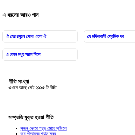
এ ধরনের আরও গান
ঐ হের রসুলে খোদা এলো ঐ
হে মদিনাবাসী প্রেমিক ধর
এ কোন মধুর শরাব দিলে
গীতি সংখ্যা
এখানে আছে মোট
২১১৫
টি গীতি
সম্প্রতি যুক্ত হওয়া গীতি
সৃজন-ভোরে প্রভু মোরে সৃজিলে
জয় পীতাম্বর শ্যাম সুন্দর