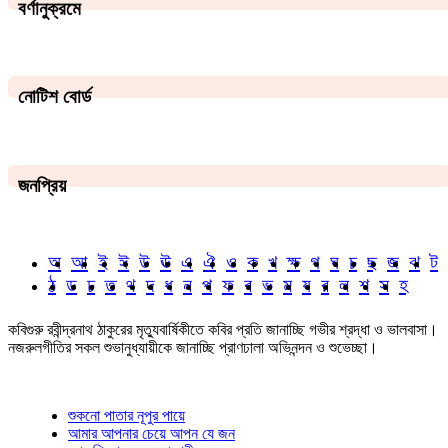
বর্ণানুক্রমে
নোটিশ বোর্ড
জনপ্রিয়
অ
আ
ই
ঈ
উ
ঊ
এ
ঐ
ও
ক
খ
ক্ষ
গ
ঘ
চ
ছ
জ
ঝ
ট
ঠ
ড
ঢ
ত
থ
দ
ধ
ন
প
ফ
ব
ভ
ম
য
র
ল
শ
স
হ
কবিগুরু রবীন্দ্রনাথ ঠাকুরের মৃত্যুবার্ষিকীতে কবির প্রতি জানাচ্ছি গভীর শ্রদ্ধা ও ভালবাসা।
নজরুলগীতির সকল শুভানুধ্যায়ীকে জানাচ্ছি প্রাণঢালা অভিনন্দন ও শুভেচ্ছা।
শুকনো পাতার নূপুর পায়ে
আমার আপনার চেয়ে আপন যে জন