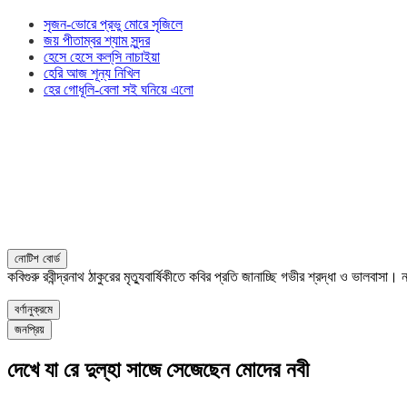
সৃজন-ভোরে প্রভু মোরে সৃজিলে
জয় পীতাম্বর শ্যাম সুন্দর
হেসে হেসে কল্‌সি নাচাইয়া
হেরি আজ শূন্য নিখিল
হের গোধূলি-বেলা সই ঘনিয়ে এলো
নোটিশ বোর্ড
কবিগুরু রবীন্দ্রনাথ ঠাকুরের মৃত্যুবার্ষিকীতে কবির প্রতি জানাচ্ছি গভীর শ্রদ্ধা ও ভালবাস
বর্ণানুক্রমে
জনপ্রিয়
দেখে যা রে দুল্‌হা সাজে সেজেছেন মোদের নবী