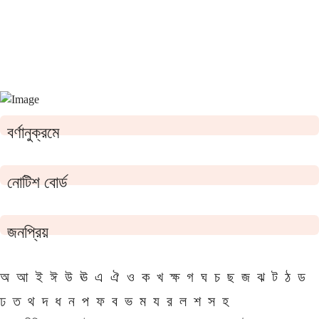
বর্ণানুক্রমে
নোটিশ বোর্ড
জনপ্রিয়
অ
আ
ই
ঈ
উ
ঊ
এ
ঐ
ও
ক
খ
ক্ষ
গ
ঘ
চ
ছ
জ
ঝ
ট
ঠ
ড
ঢ
ত
থ
দ
ধ
ন
প
ফ
ব
ভ
ম
য
র
ল
শ
স
হ