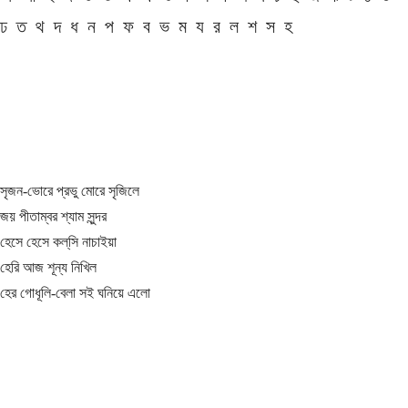
ঢ
ত
থ
দ
ধ
ন
প
ফ
ব
ভ
ম
য
র
ল
শ
স
হ
সৃজন-ভোরে প্রভু মোরে সৃজিলে
জয় পীতাম্বর শ্যাম সুন্দর
হেসে হেসে কল্‌সি নাচাইয়া
হেরি আজ শূন্য নিখিল
হের গোধূলি-বেলা সই ঘনিয়ে এলো