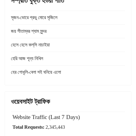
সম্প্রতি যুক্ত হওয়া গীতি
সৃজন-ভোরে প্রভু মোরে সৃজিলে
জয় পীতাম্বর শ্যাম সুন্দর
হেসে হেসে কল্‌সি নাচাইয়া
হেরি আজ শূন্য নিখিল
হের গোধূলি-বেলা সই ঘনিয়ে এলো
ওয়েবসাইট ট্রাফিক
Website Traffic (Last 7 Days)
Total Requests:
2,345,443