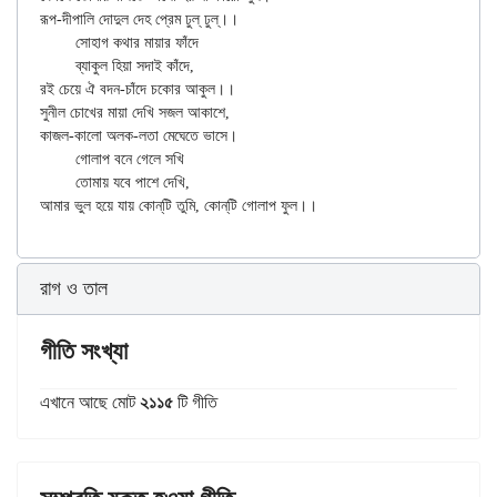
রূপ-দীপালি দোদুল দেহ প্রেম ঢুল্ ঢুল্।।

	সোহাগ কথার মায়ার ফাঁদে

	ব্যাকুল হিয়া সদাই কাঁদে,

রই চেয়ে ঐ বদন-চাঁদে চকোর আকুল।।

সুনীল চোখের মায়া দেখি সজল আকাশে,

কাজল-কালো অলক-লতা মেঘেতে ভাসে।

	গোলাপ বনে গেলে সখি

	তোমায় যবে পাশে দেখি,

রাগ ও তাল
গীতি সংখ্যা
এখানে আছে মোট
২১১৫
টি গীতি