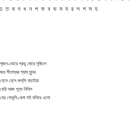
ঢ
ত
থ
দ
ধ
ন
প
ফ
ব
ভ
ম
য
র
ল
শ
স
হ
সৃজন-ভোরে প্রভু মোরে সৃজিলে
জয় পীতাম্বর শ্যাম সুন্দর
হেসে হেসে কল্‌সি নাচাইয়া
হেরি আজ শূন্য নিখিল
হের গোধূলি-বেলা সই ঘনিয়ে এলো