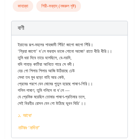
কাহার্‌বা
শিরী-ফর্‌হাদ্‌ (নজরুল সৃষ্ট)
বাণী
ইরানের রূপ-মহলের শাহজাদী শিঁরি! জাগো জাগো শিঁরি।

১
‘প্রিয়া জাগো’ ব’লে ফরহাদ ডাকে শোনো আজো
 রাতে ধীরি ধীরি।।

তুমি ধরা দিবে তারে বলেছিলে, বে-দরদি,

যদি পাহাড় কাটিয়া আনিতে পারে সে নদী।

হের গো শিলায় শিলায় আজি উঠিয়াছে ঢেউ

সেথা তব মুখ ছাড়া নাহি আর কেউ,

প্রেমের পরশে যেন মোমের পুতুল হয়েছে পাষাণ-গিরি।।

গলিল পাষাণ, তুমি গলিলে না ব’লে —

যে প্রেমিক মরেছিল তোমার পাষাণ-প্রতিমার তলে,

১. আধো
নাটকঃ ‘মদিনা’