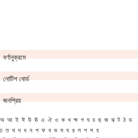
বর্ণানুক্রমে
নোটিশ বোর্ড
জনপ্রিয়
অ
আ
ই
ঈ
উ
ঊ
এ
ঐ
ও
ক
খ
ক্ষ
গ
ঘ
চ
ছ
জ
ঝ
ট
ঠ
ড
ঢ
ত
থ
দ
ধ
ন
প
ফ
ব
ভ
ম
য
র
ল
শ
স
হ