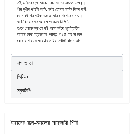
এই দুনিয়ার দুঃখ থেকে এবার আমায় নাজাত দাও।।

পীর মুর্শীদ পাইনি আমি, তাই তোমায় ডাকি দিবস-যামী,

তোমারই নাম হউক হজরত আমার পরপারের নাও।।

অর্থ-বিভব-যশ-সম্মান চেয়ে চেয়ে নিশিদিন

দুঃখে শোকে জ্ব’লে মরি পরান কাঁদে শ্রান্তিহীন।

আল্লা ছাড়া ত্রিভুবনে, শান্তি পাওয়া যায় না মনে

রাগ ও তাল
ভিডিও
স্বরলিপি
ইরানের রূপ-মহলের শাহজাদী শিঁরি