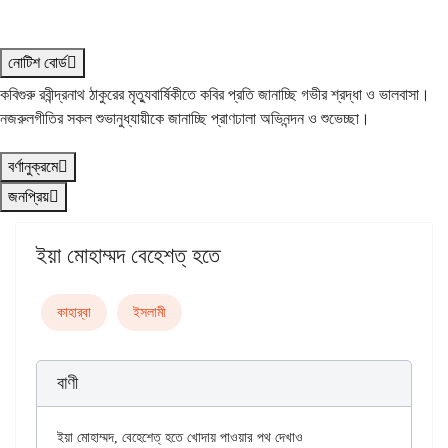
নোটিশ বোর্ড
কবিগুরু রবীন্দ্রনাথ ঠাকুরের মৃত্যুবার্ষিকীতে কবির প্রতি জানাচ্ছি গভীর শ্রদ্ধা ও ভালবাসা।
নজরুলগীতির সকল শুভানুধ্যায়ীকে জানাচ্ছি প্রাণঢালা অভিনন্দন ও শুভেচ্ছা।
বর্ণানুক্রমে
জনপ্রিয়
ইয়া মোহাম্মদ বেহেশত্‌ হতে
কাহার্‌বা
ইসলামী
বাণী
ইয়া মোহাম্মদ, বেহেশেত্‌ হতে খোদায় পাওয়ার পথ দেখাও
