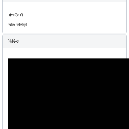
রাগঃ ভৈরবী
তালঃ কাহার্‌বা
ভিডিও