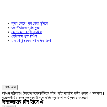
সৃজন-ভোরে প্রভু মোরে সৃজিলে
জয় পীতাম্বর শ্যাম সুন্দর
হেসে হেসে কল্‌সি নাচাইয়া
হেরি আজ শূন্য নিখিল
হের গোধূলি-বেলা সই ঘনিয়ে এলো
নোটিশ বোর্ড
কবিগুরু রবীন্দ্রনাথ ঠাকুরের মৃত্যুবার্ষিকীতে কবির প্রতি জানাচ্ছি গভীর শ্রদ্ধা ও ভালবাসা।
নজরুলগীতির সকল শুভানুধ্যায়ীকে জানাচ্ছি প্রাণঢালা অভিনন্দন ও শুভেচ্ছা।
ঈদজ্জোহার চাঁদ হাসে ঐ