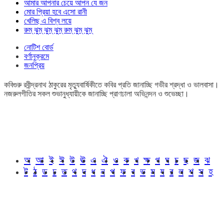
আমার আপনার চেয়ে আপন যে জন
মোর প্রিয়া হবে এসো রানী
খেলিছ এ বিশ্ব লয়ে
রুম্ ঝুম্ ঝুম্ ঝুম্ রুম্ ঝুম্ ঝুম্
নোটিশ বোর্ড
বর্ণানুক্রমে
জনপ্রিয়
কবিগুরু রবীন্দ্রনাথ ঠাকুরের মৃত্যুবার্ষিকীতে কবির প্রতি জানাচ্ছি গভীর শ্রদ্ধা ও ভালবাসা।
নজরুলগীতির সকল শুভানুধ্যায়ীকে জানাচ্ছি প্রাণঢালা অভিনন্দন ও শুভেচ্ছা।
অ
আ
ই
ঈ
উ
ঊ
এ
ঐ
ও
ক
খ
ক্ষ
গ
ঘ
চ
ছ
জ
ঝ
ট
ঠ
ড
ঢ
ত
থ
দ
ধ
ন
প
ফ
ব
ভ
ম
য
র
ল
শ
স
হ