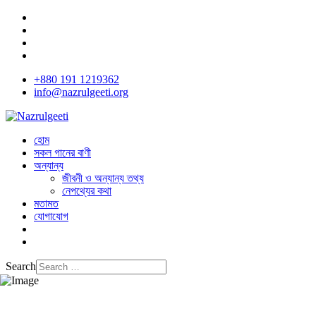
+880 191 1219362
info@nazrulgeeti.org
হোম
সকল গানের বাণী
অন্যান্য
জীবনী ও অন্যান্য তথ্য
নেপথ্যের কথা
মতামত
যোগাযোগ
Search