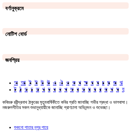
বর্ণানুক্রমে
নোটিশ বোর্ড
জনপ্রিয়
অ
আ
ই
ঈ
উ
ঊ
এ
ঐ
ও
ক
খ
ক্ষ
গ
ঘ
চ
ছ
জ
ঝ
ট
ঠ
ড
ঢ
ত
থ
দ
ধ
ন
প
ফ
ব
ভ
ম
য
র
ল
শ
স
হ
কবিগুরু রবীন্দ্রনাথ ঠাকুরের মৃত্যুবার্ষিকীতে কবির প্রতি জানাচ্ছি গভীর শ্রদ্ধা ও ভালবাসা।
নজরুলগীতির সকল শুভানুধ্যায়ীকে জানাচ্ছি প্রাণঢালা অভিনন্দন ও শুভেচ্ছা।
শুকনো পাতার নূপুর পায়ে