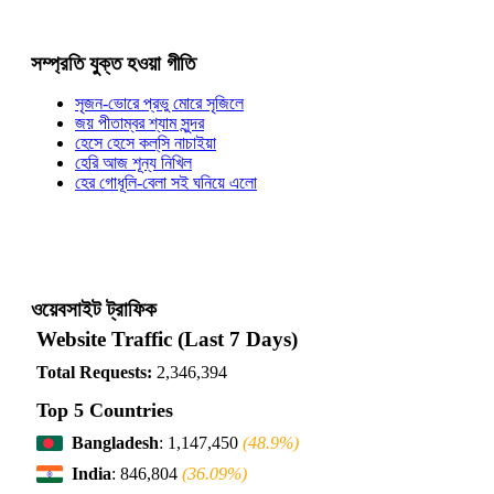
সম্প্রতি যুক্ত হওয়া গীতি
সৃজন-ভোরে প্রভু মোরে সৃজিলে
জয় পীতাম্বর শ্যাম সুন্দর
হেসে হেসে কল্‌সি নাচাইয়া
হেরি আজ শূন্য নিখিল
হের গোধূলি-বেলা সই ঘনিয়ে এলো
ওয়েবসাইট ট্রাফিক
Website Traffic (Last 7 Days)
Total Requests:
2,346,394
Top 5 Countries
Bangladesh
: 1,147,450
(48.9%)
India
: 846,804
(36.09%)