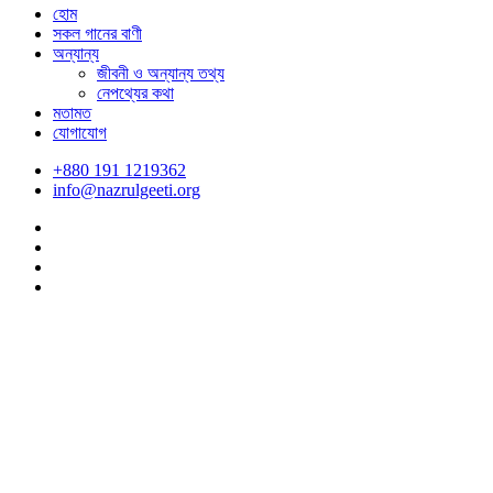
হোম
সকল গানের বাণী
অন্যান্য
জীবনী ও অন্যান্য তথ্য
নেপথ্যের কথা
মতামত
যোগাযোগ
+880 191 1219362
info@nazrulgeeti.org