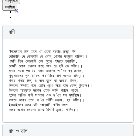
বর্ণানুক্রমে
জনপ্রিয়
বাণী
ঈদজ্জোহার চাঁদ হাসে ঐ এলো আবার দুস্‌রা ঈদ

কোর্‌বানি দে কোর্‌বানি দে শোন্‌ খোদার ফর্‌মান তাকিদ।।

এমনি দিনে কোর্‌বানি দেন পুত্রে হজরত ইব্‌রাহীম,

তেমনি তোরা খোদার রাহে আয় রে হবি কে শহীদ্।।

মনের মাঝে পশু যে তোর আজকে তা’রে কর্ জবেহ,

পুল্‌সেরাতের পুল হ’তে পার নিয়ে রাখ্ আগাম রসিদ্।।

গলায় গলায় মিল্ রে সবে ভুলে যা ঘরোয়া বিবাদ,

মিলনের ঈদগাহ্‌ গড়ে তোল্‌ প্রাণ দিয়ে তার তোল্‌ বুনিয়াদ।।

মিলনের আর্‌ফাত ময়দান হোক আজি গ্রামে গ্রামে,

হজের অধিক পাবি সওয়াব এক হ’লে সব মুসলিমে।

বাজবে আবার নূতন ক’রে দ্বীনি ডঙ্কা, হয় উমীদ্।।

ইসমাইলের মতন যদি কোর্‌বানি পারিস হতে

রাগ ও তাল