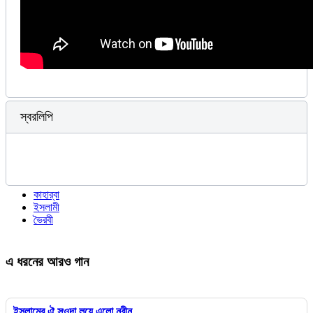
স্বরলিপি
কাহার্‌বা
ইসলামী
ভৈরবী
এ ধরনের আরও গান
ইসলামের ঐ সওদা লয়ে এলো নবীন