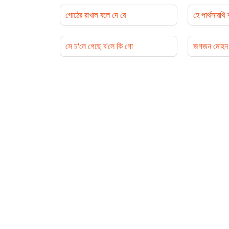
গোঠের রাখাল বলে দে রে
হে পার্থসারথি
সে চ'লে গেছে ব'লে কি গো
জগজন মোহন 