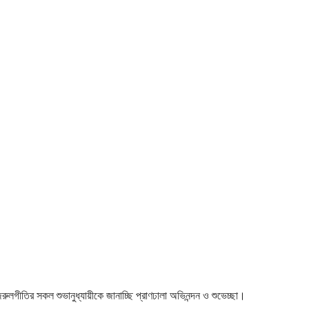
 নজরুলগীতির সকল শুভানুধ্যায়ীকে জানাচ্ছি প্রাণঢালা অভিনন্দন ও শুভেচ্ছা।