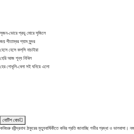
সৃজন-ভোরে প্রভু মোরে সৃজিলে
জয় পীতাম্বর শ্যাম সুন্দর
হেসে হেসে কল্‌সি নাচাইয়া
হেরি আজ শূন্য নিখিল
হের গোধূলি-বেলা সই ঘনিয়ে এলো
নোটিশ বোর্ড
কবিগুরু রবীন্দ্রনাথ ঠাকুরের মৃত্যুবার্ষিকীতে কবির প্রতি জানাচ্ছি গভীর শ্রদ্ধা ও ভালবাসা।