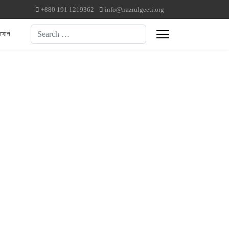
+880 191 1219362
info@nazrulgeeti.org
Search
াযোগ