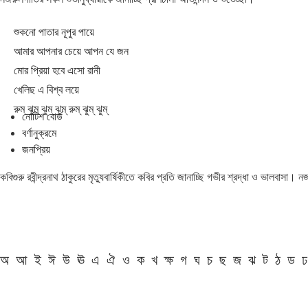
শুকনো পাতার নূপুর পায়ে
আমার আপনার চেয়ে আপন যে জন
মোর প্রিয়া হবে এসো রানী
খেলিছ এ বিশ্ব লয়ে
রুম্ ঝুম্ ঝুম্ ঝুম্ রুম্ ঝুম্ ঝুম্
নোটিশ বোর্ড
বর্ণানুক্রমে
জনপ্রিয়
কবিগুরু রবীন্দ্রনাথ ঠাকুরের মৃত্যুবার্ষিকীতে কবির প্রতি জানাচ্ছি গভীর শ্রদ্ধা ও ভালবাসা।
অ
আ
ই
ঈ
উ
ঊ
এ
ঐ
ও
ক
খ
ক্ষ
গ
ঘ
চ
ছ
জ
ঝ
ট
ঠ
ড
ঢ