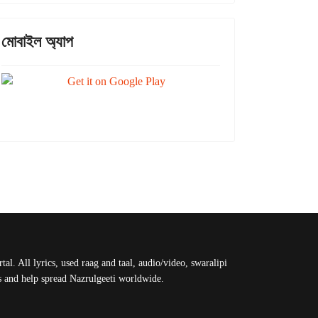
মোবাইল অ্যাপ
al. All lyrics, used raag and taal, audio/video, swaralipi
us and help spread Nazrulgeeti worldwide.