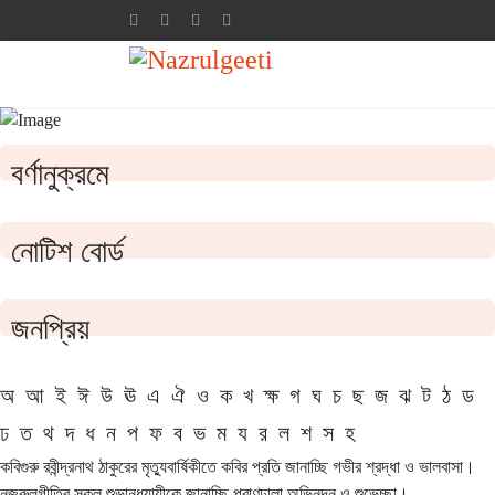
বর্ণানুক্রমে
নোটিশ বোর্ড
জনপ্রিয়
অ
আ
ই
ঈ
উ
ঊ
এ
ঐ
ও
ক
খ
ক্ষ
গ
ঘ
চ
ছ
জ
ঝ
ট
ঠ
ড
ঢ
ত
থ
দ
ধ
ন
প
ফ
ব
ভ
ম
য
র
ল
শ
স
হ
কবিগুরু রবীন্দ্রনাথ ঠাকুরের মৃত্যুবার্ষিকীতে কবির প্রতি জানাচ্ছি গভীর শ্রদ্ধা ও ভালবাসা।
নজরুলগীতির সকল শুভানুধ্যায়ীকে জানাচ্ছি প্রাণঢালা অভিনন্দন ও শুভেচ্ছা।