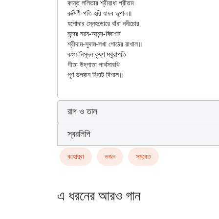
কান্ত ললিতার শ্রীরাধা প্রীতম

রুক্মিণী-পতি হরি যাদব ভূপাল॥

যশোদার স্নেহডোরে বাঁধা ননীচোর

নন্দের নয়ন-আনন্দ-কিশোর

শ্রীদাম-সুদাম-সখা গোঠের রাখাল॥

কংস-নিসূদন কৃষ্ণ মথুরাপতি

গীতা উদ্‌গাতা পার্থসারথি

রাগ ও তাল
স্বরলিপি
কাহার্‌বা
ভজন
সমবেত
এ ধরনের আরও গান