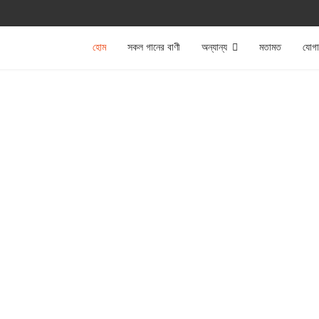
হোম
সকল গানের বাণী
অন্যান্য
মতামত
যোগ