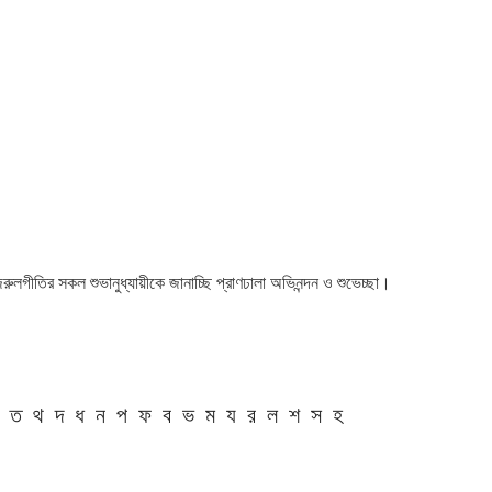
 নজরুলগীতির সকল শুভানুধ্যায়ীকে জানাচ্ছি প্রাণঢালা অভিনন্দন ও শুভেচ্ছা।
ত
থ
দ
ধ
ন
প
ফ
ব
ভ
ম
য
র
ল
শ
স
হ