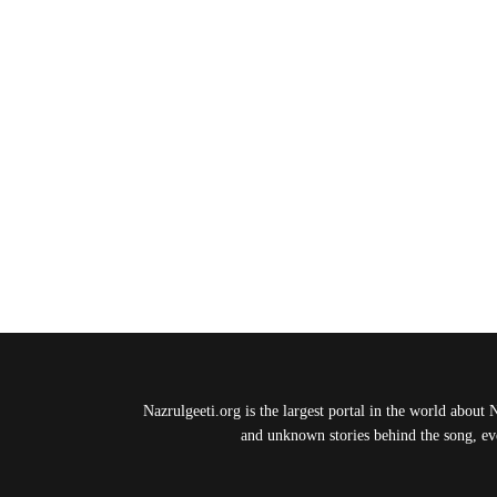
Nazrulgeeti.org is the largest portal in the world about 
and unknown stories behind the song, eve