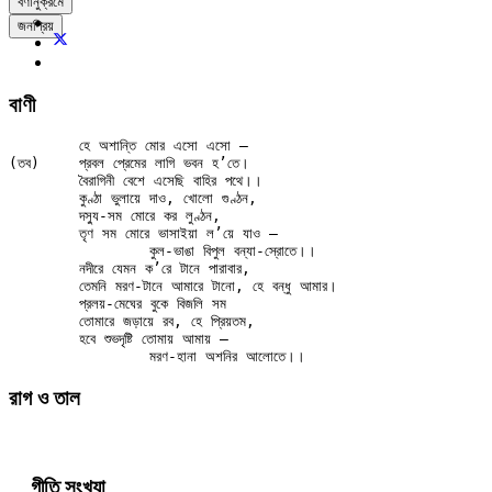
বর্ণানুক্রমে
জনপ্রিয়
বাণী
	হে অশান্তি মোর এসো এসো —

(তব)	প্রবল প্রেমের লাগি ভবন হ’তে।

	বৈরাগিনী বেশে এসেছি বাহির পথে।।

	কুণ্ঠা ভুলায়ে দাও, খোলো গুণ্ঠন,

	দস্যু-সম মোরে কর লুণ্ঠন,

	তৃণ সম মোরে ভাসাইয়া ল’য়ে যাও —

		কুল-ভাঙা বিপুল বন্যা-স্রোতে।।

	নদীরে যেমন ক’রে টানে পারাবার,

	তেমনি মরণ-টানে আমারে টানো, হে বন্ধু আমার।

	প্রলয়-মেঘের বুকে বিজলি সম

	তোমারে জড়ায়ে রব, হে প্রিয়তম,

	হবে শুভদৃষ্টি তোমায় আমায় —

রাগ ও তাল
গীতি সংখ্যা