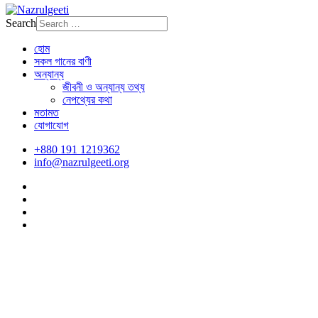
Search
হোম
সকল গানের বাণী
অন্যান্য
জীবনী ও অন্যান্য তথ্য
নেপথ্যের কথা
মতামত
যোগাযোগ
+880 191 1219362
info@nazrulgeeti.org