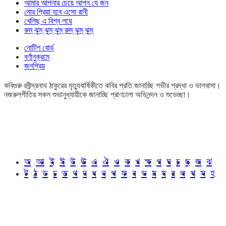
আমার আপনার চেয়ে আপন যে জন
মোর প্রিয়া হবে এসো রানী
খেলিছ এ বিশ্ব লয়ে
রুম্ ঝুম্ ঝুম্ ঝুম্ রুম্ ঝুম্ ঝুম্
নোটিশ বোর্ড
বর্ণানুক্রমে
জনপ্রিয়
কবিগুরু রবীন্দ্রনাথ ঠাকুরের মৃত্যুবার্ষিকীতে কবির প্রতি জানাচ্ছি গভীর শ্রদ্ধা ও ভালবাসা।
নজরুলগীতির সকল শুভানুধ্যায়ীকে জানাচ্ছি প্রাণঢালা অভিনন্দন ও শুভেচ্ছা।
অ
আ
ই
ঈ
উ
ঊ
এ
ঐ
ও
ক
খ
ক্ষ
গ
ঘ
চ
ছ
জ
ঝ
ট
ঠ
ড
ঢ
ত
থ
দ
ধ
ন
প
ফ
ব
ভ
ম
য
র
ল
শ
স
হ