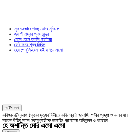
সৃজন-ভোরে প্রভু মোরে সৃজিলে
জয় পীতাম্বর শ্যাম সুন্দর
হেসে হেসে কল্‌সি নাচাইয়া
হেরি আজ শূন্য নিখিল
হের গোধূলি-বেলা সই ঘনিয়ে এলো
নোটিশ বোর্ড
কবিগুরু রবীন্দ্রনাথ ঠাকুরের মৃত্যুবার্ষিকীতে কবির প্রতি জানাচ্ছি গভীর শ্রদ্ধা ও ভালবাসা।
নজরুলগীতির সকল শুভানুধ্যায়ীকে জানাচ্ছি প্রাণঢালা অভিনন্দন ও শুভেচ্ছা।
হে অশান্তি মোর এসো এসো