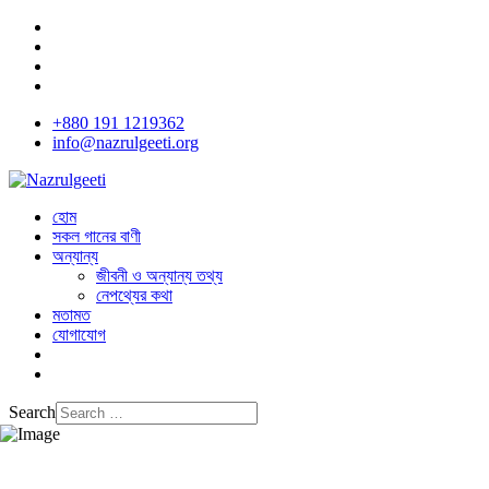
+880 191 1219362
info@nazrulgeeti.org
হোম
সকল গানের বাণী
অন্যান্য
জীবনী ও অন্যান্য তথ্য
নেপথ্যের কথা
মতামত
যোগাযোগ
Search