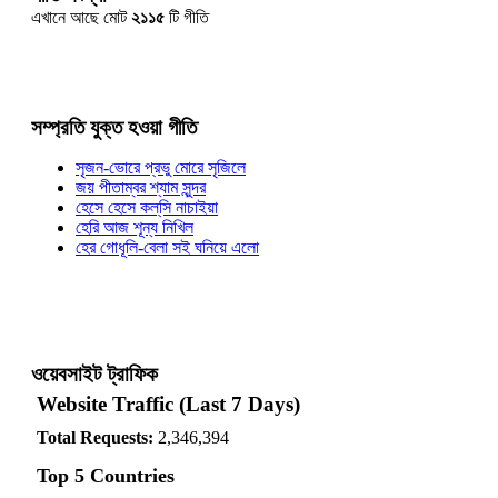
এখানে আছে মোট
২১১৫
টি গীতি
সম্প্রতি যুক্ত হওয়া গীতি
সৃজন-ভোরে প্রভু মোরে সৃজিলে
জয় পীতাম্বর শ্যাম সুন্দর
হেসে হেসে কল্‌সি নাচাইয়া
হেরি আজ শূন্য নিখিল
হের গোধূলি-বেলা সই ঘনিয়ে এলো
ওয়েবসাইট ট্রাফিক
Website Traffic (Last 7 Days)
Total Requests:
2,346,394
Top 5 Countries