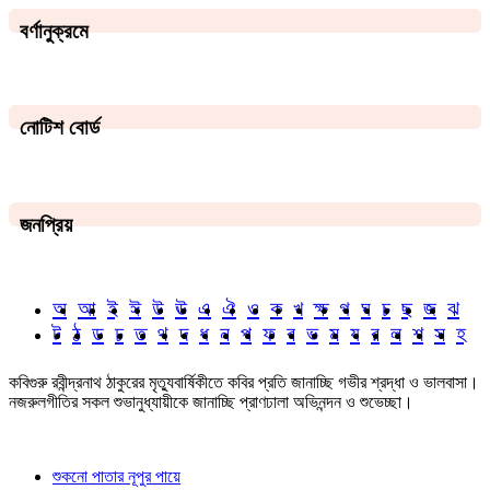
বর্ণানুক্রমে
নোটিশ বোর্ড
জনপ্রিয়
অ
আ
ই
ঈ
উ
ঊ
এ
ঐ
ও
ক
খ
ক্ষ
গ
ঘ
চ
ছ
জ
ঝ
ট
ঠ
ড
ঢ
ত
থ
দ
ধ
ন
প
ফ
ব
ভ
ম
য
র
ল
শ
স
হ
কবিগুরু রবীন্দ্রনাথ ঠাকুরের মৃত্যুবার্ষিকীতে কবির প্রতি জানাচ্ছি গভীর শ্রদ্ধা ও ভালবাসা।
নজরুলগীতির সকল শুভানুধ্যায়ীকে জানাচ্ছি প্রাণঢালা অভিনন্দন ও শুভেচ্ছা।
শুকনো পাতার নূপুর পায়ে